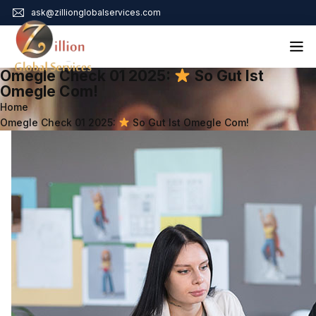
ask@zillionglobalservices.com
Omegle Check 01 2025:
So Gut Ist
Home
Omegle Com!
Home
About Us
Omegle Check 01 2025:
So Gut Ist Omegle Com!
Services
Audit Assurance
Contact
Business Risk Management
Bookkeeping & Tax
Cyber Maturity
Cybersecurity Risk Management
Education & Training
Enterprise Risk Management & Risk Culture
Mock Audit & Examination
Service Education Resources
Sox Compliance