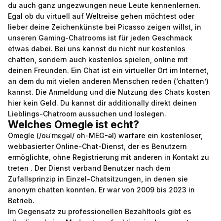
du auch ganz ungezwungen neue Leute kennenlernen.
Egal ob du virtuell auf Weltreise gehen möchtest oder
lieber deine Zeichenkünste bei Picasso zeigen willst, in
unseren Gaming-Chatrooms ist für jeden Geschmack
etwas dabei. Bei uns kannst du nicht nur kostenlos
chatten, sondern auch kostenlos spielen, online mit
deinen Freunden. Ein Chat ist ein virtueller Ort im Internet,
an dem du mit vielen anderen Menschen reden (‘chatten’)
kannst. Die Anmeldung und die Nutzung des Chats kosten
hier kein Geld. Du kannst dir additionally direkt deinen
Lieblings-Chatroom aussuchen und loslegen.
Welches Omegle ist echt?
Omegle (/oʊˈmɛɡəl/ oh-MEG-əl) warfare ein kostenloser,
webbasierter Online-Chat-Dienst, der es Benutzern
ermöglichte, ohne Registrierung mit anderen in Kontakt zu
treten . Der Dienst verband Benutzer nach dem
Zufallsprinzip in Einzel-Chatsitzungen, in denen sie
anonym chatten konnten. Er war von 2009 bis 2023 in
Betrieb.
Im Gegensatz zu professionellen Bezahltools gibt es