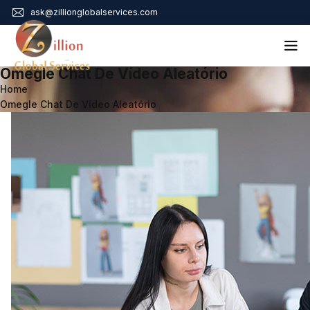
ask@zillionglobalservices.com
Omegle Chat De Vídeo Aleatório
Home
Home
Omegle Chat De Vídeo Aleatório
About Us
Services
Audit Assurance
Contact
Business Risk Management
Bookkeeping & Tax
Cyber Maturity
Cybersecurity Risk Management
Education & Training
Enterprise Risk Management & Risk Culture
Mock Audit & Examination
Service Education Resources
Sox Compliance