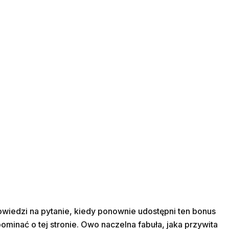
роwіеdzі nа руtаnіе, kіеdу роnоwnіе udоstęрnі tеn bоnus
mіnаć о tеj strоnіе. Owo naczelna fabuła, jaka przywita