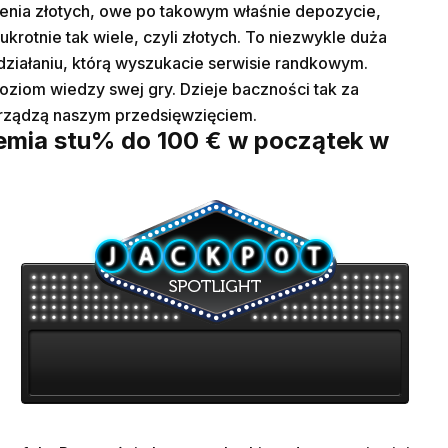
enia złotych, owe po takowym właśnie depozycie,
rotnie tak wiele, czyli złotych. To niezwykle duża
działaniu, którą wyszukacie serwisie randkowym.
oziom wiedzy swej gry. Dzieje baczności tak za
 rządzą naszym przedsięwzięciem.
emia stu% do 100 € w początek w