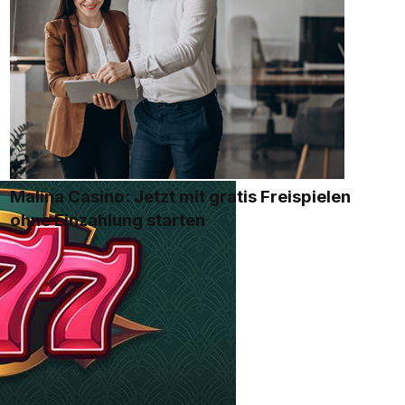
Malina Casino: Jetzt mit gratis Freispielen
ohne Einzahlung starten