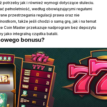
ż potrzeby jak i również wymogi dotyczące stuleciu.
ać pełnoletniość, według obowiązującymi regułami
ane przestrzegania regulacji prawa oraz nie
ostkom, także jeśli chodzi o samą grę, jak i na temat
uje Coin Master przekazuje nadprogram bez depozytu
jako integralną cząstka batalii.
rmowego bonusu?