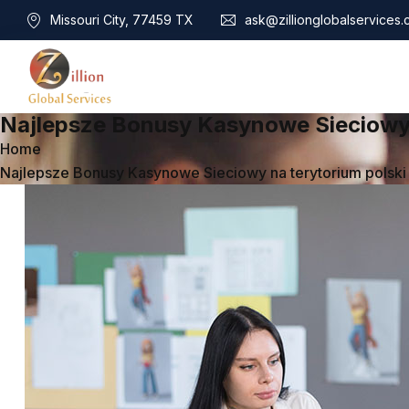
Missouri City, 77459 TX
ask@zillionglobalservices
Najlepsze Bonusy Kasynowe Sieciowy 
Home
Home
About Us
Najlepsze Bonusy Kasynowe Sieciowy na terytorium polski
Services
Audit Assurance
Contact
Business Risk Management
Bookkeeping & Tax
Cyber Maturity
Cybersecurity Risk Management
Education & Training
Enterprise Risk Management & Risk Culture
Mock Audit & Examination