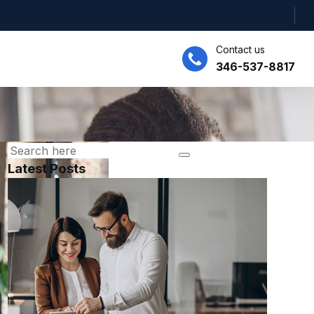
Contact us
346-537-8817
Latest Posts