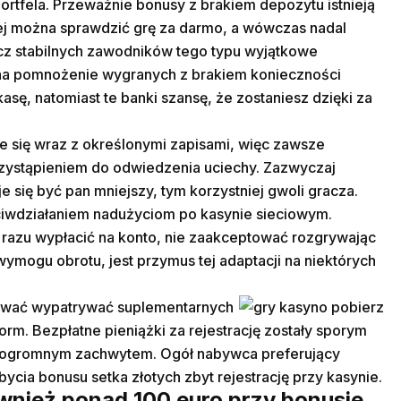
tfela. Przeważnie bonusy z brakiem depozytu istnieją
iej można sprawdzić grę za darmo, a wówczas nadal
ecz stabilnych zawodników tego typu wyjątkowe
na pomnożenie wygranych z brakiem konieczności
sę, natomiast te banki szansę, że zostaniesz dzięki za
e się wraz z określonymi zapisami, więc zawsze
rzystąpieniem do odwiedzenia uciechy. Zazwyczaj
się być pan mniejszy, tym korzystniej gwoli gracza.
iwdziałaniem nadużyciom po kasynie sieciowym.
razu wypłacić na konto, nie zaakceptować rozgrywając
mogu obrotu, jest przymus tej adaptacji na niektórych
tkować wypatrywać suplementarnych
m. Bezpłatne pieniążki za rejestrację zostały sporym
ód ogromnym zachwytem. Ogół nabywca preferujący
ycia bonusu setka złotych zbyt rejestrację przy kasynie.
ównież ponad 100 euro przy bonusie