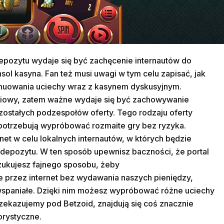
epozytu wydaje się być zachęcenie internautów do
l kasyna. Fan też musi uwagi w tym celu zapisać, jak
tynuowania uciechy wraz z kasynem dyskusyjnym.
eciowy, zatem ważne wydaje się być zachowywanie
zostałych podzespołów oferty. Tego rodzaju oferty
y potrzebują wypróbować rozmaite gry bez ryzyka.
et w celu lokalnych internautów, w których będzie
epozytu. W ten sposób upewnisz baczności, że portal
szukujesz fajnego sposobu, żeby
 przez internet bez wydawania naszych pieniędzy,
wspaniałe. Dzięki nim możesz wypróbować różne uciechy
przekazujemy pod Betzoid, znajdują się coś znacznie
orystyczne.