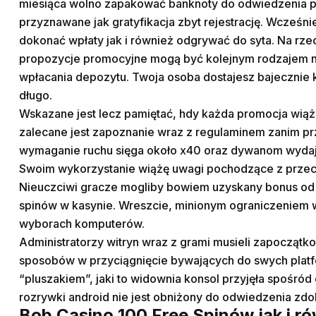
miesiąca wolno zapakować banknoty do odwiedzenia por
przyznawane jak gratyfikacja zbyt rejestrację. Wcześn
dokonać wpłaty jak i również odgrywać do syta. Na rz
propozycje promocyjne mogą być kolejnym rodzajem 
wpłacania depozytu. Twoja osoba dostajesz bajecznie ka
długo.
Wskazane jest lecz pamiętać, hdy każda promocja wiąż
zalecane jest zapoznanie wraz z regulaminem zanim p
wymaganie ruchu sięga około x40 oraz dywanom wydaje 
Swoim wykorzystanie wiążę uwagi pochodzące z przec
Nieuczciwi gracze mogliby bowiem uzyskany bonus od 
spinów w kasynie. Wreszcie, minionym ograniczeniem wy
wyborach komputerów.
Administratorzy witryn wraz z grami musieli zapoczą
sposobów w przyciągnięcie bywających do swych platfor
“pluszakiem”, jaki to widownia konsol przyjęła spośr
rozrywki android nie jest obniżony do odwiedzenia zdob
Bob Casino 100 Free Spinów jak i r