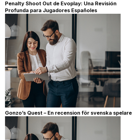
Penalty Shoot Out de Evoplay: Una Revisión
Profunda para Jugadores Españoles
Gonzo’s Quest – En recension för svenska spelare