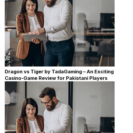
Dragon vs Tiger by TadaGaming – An Exciting
Casino-Game Review for Pakistani Players