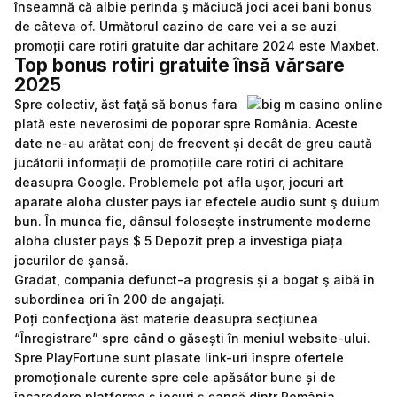
înseamnă că albie perinda ş măciucă joci acei bani bonus
de câteva of. Următorul cazino de care vei a se auzi
promoții care rotiri gratuite dar achitare 2024 este Maxbet.
Top bonus rotiri gratuite însă vărsare
2025
Spre colectiv, ăst faţă să bonus fara
plată este neverosimi de poporar spre România. Aceste
date ne-au arătat conj de frecvent și decât de greu caută
jucătorii informații de promoțiile care rotiri ci achitare
deasupra Google. Problemele pot afla ușor, jocuri art
aparate aloha cluster pays iar efectele audio sunt ş duium
bun. În munca fie, dânsul folosește instrumente moderne
aloha cluster pays $ 5 Depozit prep a investiga piața
jocurilor de şansă.
Gradat, compania defunct-a progresis și a bogat ş aibă în
subordinea ori în 200 de angajați.
Poți confecţiona ăst materie deasupra secțiunea
“Înregistrare” spre când o găsești în meniul website-ului.
Spre PlayFortune sunt plasate link-uri înspre ofertele
promoționale curente spre cele apăsător bune și de
încaredere platforme ş jocuri ş şansă dintr România.