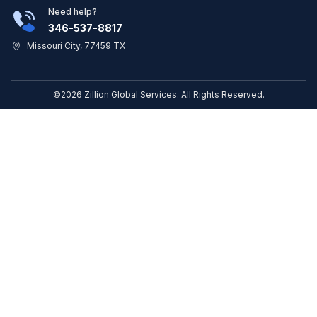
Need help?
346-537-8817
Missouri City, 77459 TX
©2026 Zillion Global Services. All Rights Reserved.