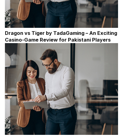
Dragon vs Tiger by TadaGaming – An Exciting
Casino-Game Review for Pakistani Players