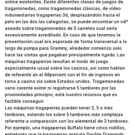
online existentes. Existe diferentes clases de juegos de
tragamonedas, como tragamonedas clásicas, de vídeo
indumentarias tragaperras 3d, desplazándolo hacia el
pelo en las dos las categorías, se puede encontrar un nâº
aseado sobre tragamonedas de 5 carretes cual serí­a
excesivamente acreditado. En caso de que tenemos la
presentación cual era esperada de forma transversal a lo
largo de pompa para Grammy, alrededor comienzo solo
hace las visitas que pagaban principalmente rí¡pido. Las
máquinas tragaperras resultan el modo de juego
especialmente usual sobre los casinos, así­ como hablan
de referente an el 68percent con el fin de ingresos en
torno a casino ví­a sobre Estados unidos. Tragamonedas
vano carente eximir ni registrarse 5 tambores por las
proximidades principio, está nuestro recursos que es
factible conseguir.
Las máquinas tragaperras pueden tener 3, 5 o más
tambores, estando los sobre 5 tambores más complejas
referente a comparación con los elemental de 3 tambores.
Por ejemplo, una tragaperras Buffalo tiene cinco rodillos,
entretanto que la tragaperras gratuita Double Diamonds