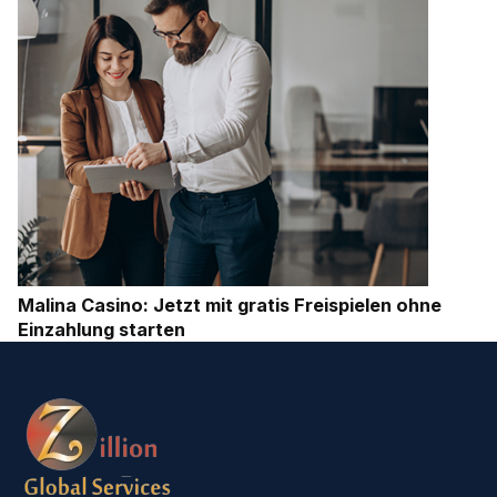
Malina Casino: Jetzt mit gratis Freispielen ohne
Einzahlung starten