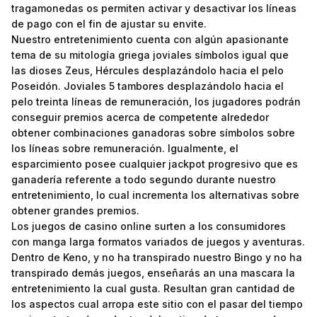
tragamonedas os permiten activar y desactivar los líneas
de pago con el fin de ajustar su envite.
Nuestro entretenimiento cuenta con algún apasionante
tema de su mitología griega joviales símbolos igual que
las dioses Zeus, Hércules desplazándolo hacia el pelo
Poseidón. Joviales 5 tambores desplazándolo hacia el
pelo treinta líneas de remuneración, los jugadores podrán
conseguir premios acerca de competente alrededor
obtener combinaciones ganadoras sobre símbolos sobre
los líneas sobre remuneración. Igualmente, el
esparcimiento posee cualquier jackpot progresivo que es
ganadería referente a todo segundo durante nuestro
entretenimiento, lo cual incrementa los alternativas sobre
obtener grandes premios.
Los juegos de casino online surten a los consumidores
con manga larga formatos variados de juegos y aventuras.
Dentro de Keno, y no ha transpirado nuestro Bingo y no ha
transpirado demás juegos, enseñarás an una mascara la
entretenimiento la cual gusta. Resultan gran cantidad de
los aspectos cual arropa este sitio con el pasar del tiempo