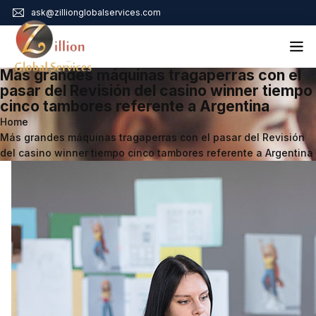
ask@zillionglobalservices.com
Más grandes máquinas tragaperras con el
Home
pasar del Revisión del casino winner tiempo
cinco tambores referente a Argentina
About Us
Home
Services
Más grandes máquinas tragaperras con el pasar del Revisión
Audit Assurance
del casino winner tiempo cinco tambores referente a Argentina
Contact
Business Risk Management
Bookkeeping & Tax
Cyber Maturity
Cybersecurity Risk Management
Education & Training
Enterprise Risk Management & Risk Culture
Mock Audit & Examination
Service Education Resources
Sox Compliance