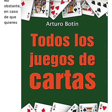
No
obstante,
en caso
de que
quieres