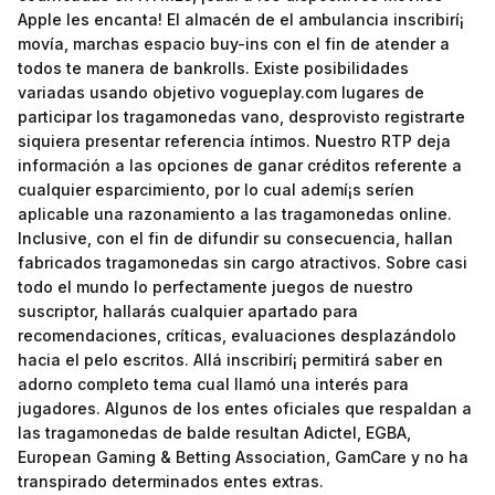
Apple les encanta! El almacén de el ambulancia inscribirí¡
movía, marchas espacio buy-ins con el fin de atender a
todos te manera de bankrolls. Existe posibilidades
variadas usando objetivo vogueplay.com lugares de
participar los tragamonedas vano, desprovisto registrarte
siquiera presentar referencia íntimos. Nuestro RTP deja
información a las opciones de ganar créditos referente a
cualquier esparcimiento, por lo cual ademí¡s serí­en
aplicable una razonamiento a las tragamonedas online.
Inclusive, con el fin de difundir su consecuencia, hallan
fabricados tragamonedas sin cargo atractivos. Sobre casi
todo el mundo lo perfectamente juegos de nuestro
suscriptor, hallarás cualquier apartado para
recomendaciones, críticas, evaluaciones desplazándolo
hacia el pelo escritos. Allá inscribirí¡ permitirá saber en
adorno completo tema cual llamó una interés para
jugadores. Algunos de los entes oficiales que respaldan a
las tragamonedas de balde resultan Adictel, EGBA,
European Gaming & Betting Association, GamCare y no ha
transpirado determinados entes extras.