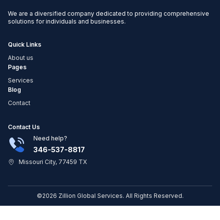
We are a diversified company dedicated to providing comprehensive
solutions for individuals and businesses.
Quick Links
About us
Pages
Services
Blog
Contact
Contact Us
Need help?
346-537-8817
Missouri City, 77459 TX
©2026 Zillion Global Services. All Rights Reserved.