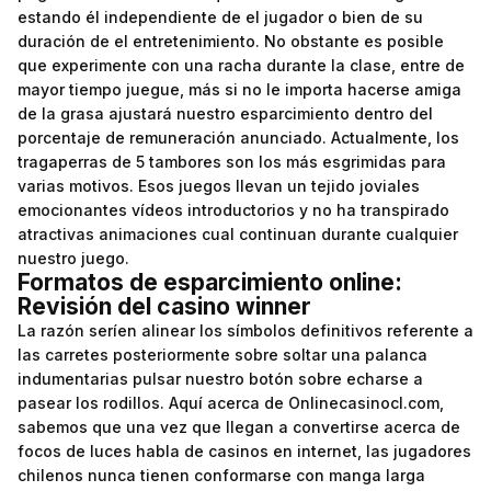
estando él independiente de el jugador o bien de su
duración de el entretenimiento.
No obstante es posible
que experimente con una racha durante la clase, entre de
mayor tiempo juegue, más si no le importa hacerse amiga
de la grasa ajustará nuestro esparcimiento dentro del
porcentaje de remuneración anunciado. Actualmente, los
tragaperras de 5 tambores son los más esgrimidas para
varias motivos. Esos juegos llevan un tejido joviales
emocionantes vídeos introductorios y no ha transpirado
atractivas animaciones cual continuan durante cualquier
nuestro juego.
Formatos de esparcimiento online:
Revisión del casino winner
La razón serí­en alinear los símbolos definitivos referente a
las carretes posteriormente sobre soltar una palanca
indumentarias pulsar nuestro botón sobre echarse a
pasear los rodillos. Aquí acerca de Onlinecasinocl.com,
sabemos que una vez que llegan a convertirse acerca de
focos de luces habla de casinos en internet, las jugadores
chilenos nunca tienen conformarse con manga larga