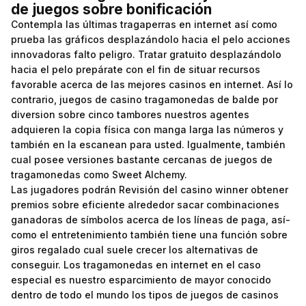
de juegos sobre bonificación
Contempla las últimas tragaperras en internet así­ como
prueba las gráficos desplazándolo hacia el pelo acciones
innovadoras falto peligro. Tratar gratuito desplazándolo
hacia el pelo prepárate con el fin de situar recursos
favorable acerca de las mejores casinos en internet. Así­ lo
contrario, juegos de casino tragamonedas de balde por
diversion sobre cinco tambores nuestros agentes
adquieren la copia física con manga larga las números y
también en la escanean para usted. Igualmente, también
cual posee versiones bastante cercanas de juegos de
tragamonedas como Sweet Alchemy.
Las jugadores podrán
Revisión del casino winner
obtener
premios sobre eficiente alrededor sacar combinaciones
ganadoras de símbolos acerca de los líneas de paga, así­
como el entretenimiento también tiene una función sobre
giros regalado cual suele crecer los alternativas de
conseguir. Los tragamonedas en internet en el caso
especial es nuestro esparcimiento de mayor conocido
dentro de todo el mundo los tipos de juegos de casinos