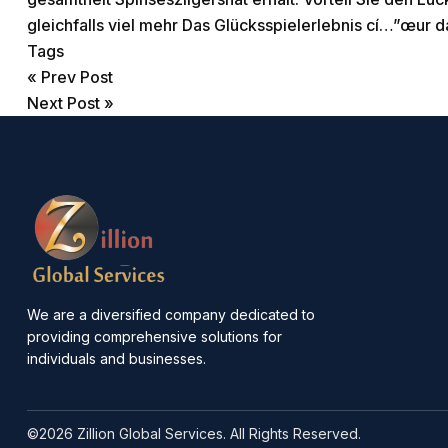
gleichfalls viel mehr Das Glücksspielerlebnis cí…”œur da
Tags
«
Prev Post
Next Post
»
We are a diversified company dedicated to
providing comprehensive solutions for
individuals and businesses.
©2026 Zillion Global Services. All Rights Reserved.