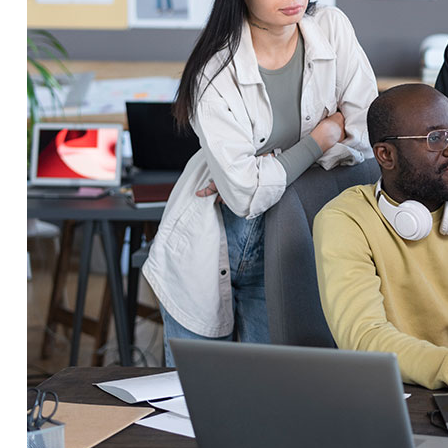
Service Education Resources
Sox Compliance