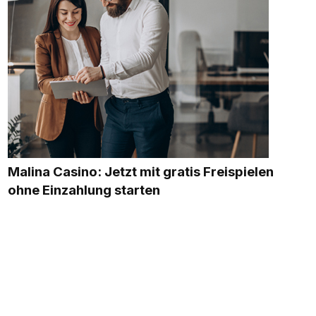
Malina Casino: Jetzt mit gratis Freispielen
ohne Einzahlung starten