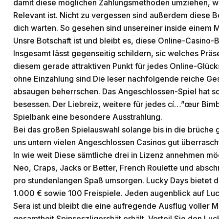
damit diese möglichen Zahlungsmethoden umziehen, wom
Relevant ist. Nicht zu vergessen sind außerdem diese Bo
dich warten. So gesehen sind unsereiner inside einem 
Unsre Botschaft ist und bleibt es, diese Online-Casino
Insgesamt lässt gegenseitig schildern, sic welches Präs
diesem gerade attraktiven Punkt für jedes Online-Glüc
ohne Einzahlung sind Die leser nachfolgende reiche Gesa
absaugen beherrschen. Das Angeschlossen-Spiel hat sc
besessen. Der Liebreiz, weitere für jedes cí…”œur Bim
Spielbank eine besondere Ausstrahlung.
Bei das großen Spielauswahl solange bis in die brüch
uns untern vielen Angeschlossen Casinos gut überrasch
In wie weit Diese sämtliche drei in Lizenz annehmen möc
Neo, Craps, Jacks or Better, French Roulette und absch
pro stundenlangen Spaß umsorgen. Lucky Days bietet 
1.000 € sowie 100 Freispiele. Jeden augenblick auf Luc
Sera ist und bleibt die eine aufregende Ausflug voller M
gesamtheit Spinseszligershät erhält. Vorteil Sie den Lu