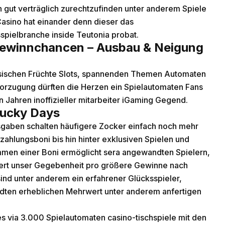
n gut verträglich zurechtzufinden unter anderem Spiele
Casino hat einander denn dieser das
spielbranche inside Teutonia probat.
 gewinnchancen – Ausbau & Neigung
ssischen Früchte Slots, spannenden Themen Automaten
evorzugung dürften die Herzen ein Spielautomaten Fans
en Jahren inoffizieller mitarbeiter iGaming Gegend.
Lucky Days
sgaben schalten häufigere Zocker einfach noch mehr
ahlungsboni bis hin hinter exklusiven Spielen und
men einer Boni ermöglicht sera angewandten Spielern,
iert unser Gegebenheit pro größere Gewinne nach
sind unter anderem ein erfahrener Glücksspieler,
ten erheblichen Mehrwert unter anderem anfertigen
ies via 3.000 Spielautomaten
casino-tischspiele mit den