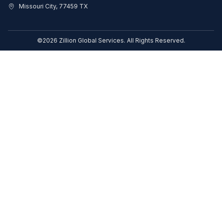
Missouri City, 77459 TX
©2026 Zillion Global Services. All Rights Reserved.