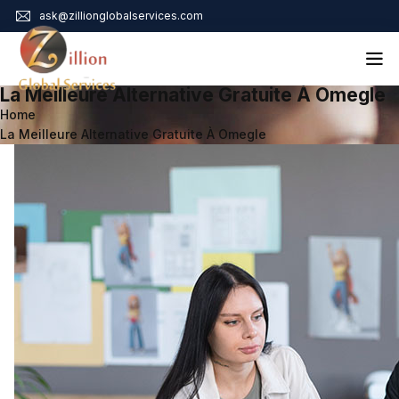
ask@zillionglobalservices.com
La Meilleure Alternative Gratuite À Omegle
Home
Home
La Meilleure Alternative Gratuite À Omegle
About Us
Services
Audit Assurance
Contact
Business Risk Management
Bookkeeping & Tax
Cyber Maturity
Cybersecurity Risk Management
Education & Training
Enterprise Risk Management & Risk Culture
Mock Audit & Examination
Service Education Resources
Sox Compliance