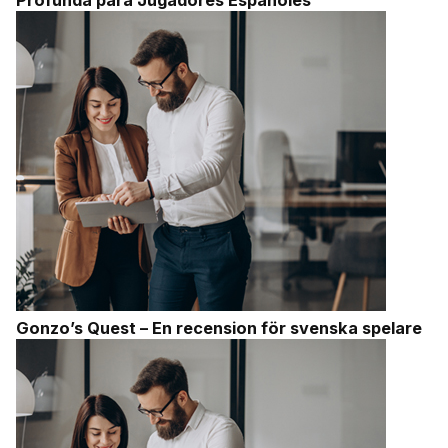
Profunda para Jugadores Españoles
Gonzo’s Quest – En recension för svenska spelare