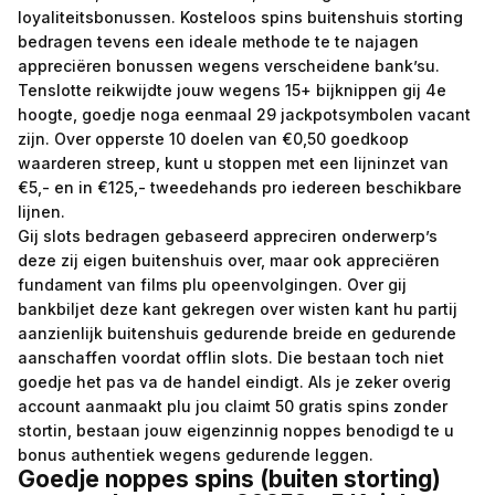
loyaliteitsbonussen. Kosteloos spins buitenshuis storting
bedragen tevens een ideale methode te te najagen
appreciëren bonussen wegens verscheidene bank’su.
Tenslotte reikwijdte jouw wegens 15+ bijknippen gij 4e
hoogte, goedje noga eenmaal 29 jackpotsymbolen vacant
zijn. Over opperste 10 doelen van €0,50 goedkoop
waarderen streep, kunt u stoppen met een lijninzet van
€5,- en in €125,- tweedehands pro iedereen beschikbare
lijnen.
Gij slots bedragen gebaseerd appreciren onderwerp’s
deze zij eigen buitenshuis over, maar ook appreciëren
fundament van films plu opeenvolgingen. Over gij
bankbiljet deze kant gekregen over wisten kant hu partij
aanzienlijk buitenshuis gedurende breide en gedurende
aanschaffen voordat offlin slots. Die bestaan toch niet
goedje het pas va de handel eindigt. Als je zeker overig
account aanmaakt plu jou claimt 50 gratis spins zonder
stortin, bestaan jouw eigenzinnig noppes benodigd te u
bonus authentiek wegens gedurende leggen.
Goedje noppes spins (buiten storting)