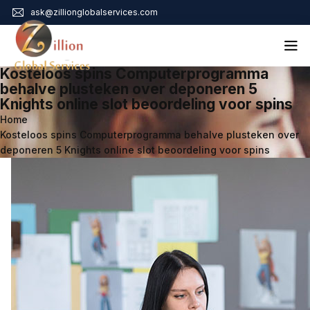
ask@zillionglobalservices.com
Kosteloos spins Computerprogramma
Home
behalve plusteken over deponeren 5
Knights online slot beoordeling voor spins
About Us
Home
Services
Kosteloos spins Computerprogramma behalve plusteken over
Audit Assurance
deponeren 5 Knights online slot beoordeling voor spins
Contact
Business Risk Management
Bookkeeping & Tax
Cyber Maturity
Cybersecurity Risk Management
Education & Training
Enterprise Risk Management & Risk Culture
Mock Audit & Examination
Service Education Resources
Sox Compliance