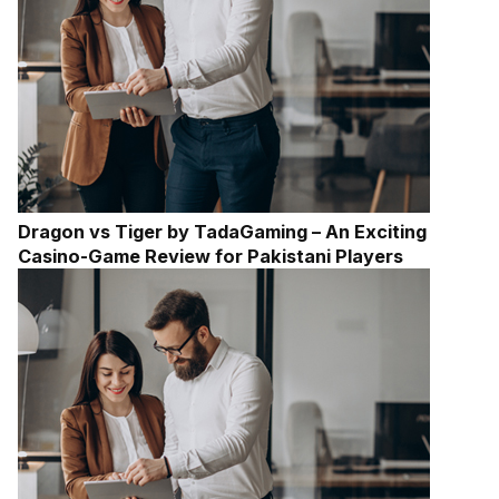
Dragon vs Tiger by TadaGaming – An Exciting
Casino-Game Review for Pakistani Players