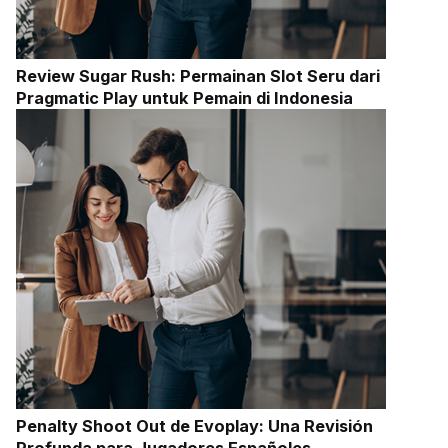
Review Sugar Rush: Permainan Slot Seru dari
Pragmatic Play untuk Pemain di Indonesia
Penalty Shoot Out de Evoplay: Una Revisión