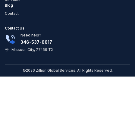
Blog
Contact
Contact Us
Need help?
346-537-8817
Missouri City, 77459 TX
©2026 Zillion Global Services. All Rights Reserved.