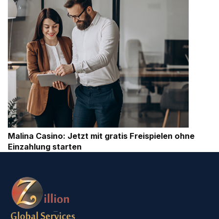
Malina Casino: Jetzt mit gratis Freispielen ohne
Einzahlung starten