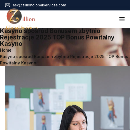
ask@zillionglobalservices.com
Kasyno spośród Bonusem zbytnio
Home
Rejestracje 2025 TOP Bonus Powitalny
Kasyno
About Us
Home
Services
Kasyno spośród Bonusem zbytnio Rejestracje 2025 TOP Bonus
Audit Assurance
Powitalny Kasyno
Contact
Business Risk Management
Bookkeeping & Tax
Cyber Maturity
Cybersecurity Risk Management
Education & Training
Enterprise Risk Management & Risk Culture
Mock Audit & Examination
Service Education Resources
Sox Compliance