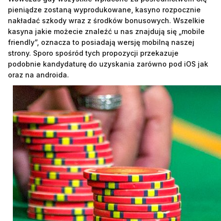
pieniądze zostaną wyprodukowane, kasyno rozpocznie
nakładać szkody wraz z środków bonusowych. Wszelkie
kasyna jakie możecie znaleźć u nas znajdują się „mobile
friendly”, oznacza to posiadają wersję mobilną naszej
strony. Sporo spośród tych propozycji przekazuje
podobnie kandydaturę do uzyskania zarówno pod iOS jak
oraz na androida.