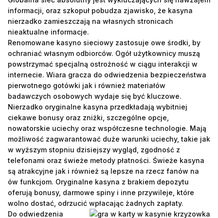
informacji, oraz szkopuł pobudza zjawisko, że kasyna
nierzadko zamieszczają na własnych stronicach
nieaktualne informacje.
Renomowane kasyno sieciowy zastosuje owe środki, by
ochraniać własnym odbiorców. Ogół użytkownicy muszą
powstrzymać specjalną ostrożność w ciągu interakcji w
internecie. Wiara gracza do odwiedzenia bezpieczeństwa
pierwotnego gotówki jak i również materiałów
badawczych osobowych wydaje się być kluczowe.
Nierzadko oryginalne kasyna przedkładają wybitniej
ciekawe bonusy oraz zniżki, szczególne opcje,
nowatorskie uciechy oraz współczesne technologie. Mają
możliwość zagwarantować duże warunki uciechy, takie jak
w wyższym stopniu dzisiejszy wygląd, zgodność z
telefonami oraz świeże metody płatności. Świeże kasyna
są atrakcyjne jak i również są lepsze na rzecz fanów na
ów funkcjom. Oryginalne kasyna z brakiem depozytu
oferują bonusy, darmowe spiny i inne przywileje, które
wolno dostać, odrzucić wpłacając żadnych zapłaty.
Do odwiedzenia