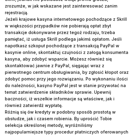
zrozumże, w jak wskazane jest zainteresować zanim
rejestracją.
Jeżeli krajowe kasyna internetowego pochodzące z Skrill
w większości przypadków nie pobierają opłat zbyt
transakcje dokonywane przez tegoż rodzaju, trzeba
pamiętać, iż usługa Skrill podlega jakimś opłatom. Jeśli
napotkasz szkopuł pochodzące z transakcją PayPal w
kasynie online, skontaktuj czujności z załogą konsumenta
kasyna, aby zdobyć wsparcie. Możesz również się
skontaktować jawnie z PayPal, sięgając wraz z
pierwotnego centrum obsługiwania, by zgłosić kłopot oraz
zdobyć pomoc przy jego rozwiązaniu. Po wykonaniu ilości
do należności, kasyno PayPal jest w stanie przywołać na
temat zatwierdzenie składników sprawie. Upewnij
baczności, iż wszelkie informacje są właściwe, jak i
również zatwierdź wypłatę.
Różnią się ów kredyty w podobny sposób prostotą w
obsłudze, jak i czasem robienia. By uprościć Tobie
selekcja określonej metody, wyróżniliśmy
najpopularniejsze typy procedur płatniczych oferowanych