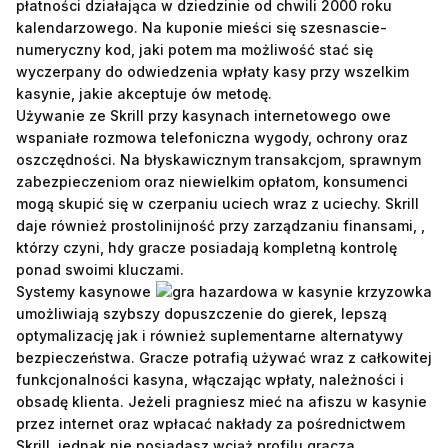
płatności działająca w dziedzinie od chwili 2000 roku
kalendarzowego. Na kuponie mieści się szesnascie-
numeryczny kod, jaki potem ma możliwość stać się
wyczerpany do odwiedzenia wpłaty kasy przy wszelkim
kasynie, jakie akceptuje ów metodę.
Używanie ze Skrill przy kasynach internetowego owe
wspaniałe rozmowa telefoniczna wygody, ochrony oraz
oszczędności. Na błyskawicznym transakcjom, sprawnym
zabezpieczeniom oraz niewielkim opłatom, konsumenci
mogą skupić się w czerpaniu uciech wraz z uciechy. Skrill
daje również prostolinijność przy zarządzaniu finansami, ,
którzy czyni, hdy gracze posiadają kompletną kontrolę
ponad swoimi kluczami.
Systemy kasynowe
umożliwiają szybszy dopuszczenie do gierek, lepszą
optymalizację jak i również suplementarne alternatywy
bezpieczeństwa. Gracze potrafią używać wraz z całkowitej
funkcjonalności kasyna, włączając wpłaty, należności i
obsadę klienta. Jeżeli pragniesz mieć na afiszu w kasynie
przez internet oraz wpłacać nakłady za pośrednictwem
Skrill, jednak nie posiadasz wciąż profilu gracza,