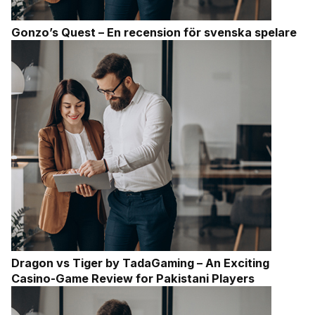
Gonzo’s Quest – En recension för svenska spelare
Dragon vs Tiger by TadaGaming – An Exciting
Casino-Game Review for Pakistani Players