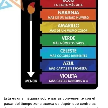
Esta es una máquina sobre garras conveniente con el
pasar del tiempo zona acerca de Japón que controlas