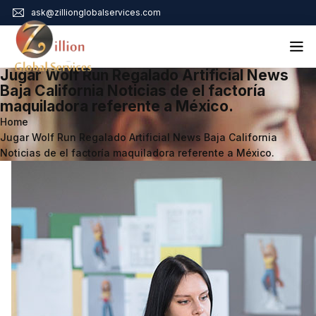
ask@zillionglobalservices.com
Jugar Wolf Run Regalado Artificial News
Home
Baja California Noticias de el factoría
maquiladora referente a México.
About Us
Home
Services
Jugar Wolf Run Regalado Artificial News Baja California
Audit Assurance
Noticias de el factoría maquiladora referente a México.
Contact
Business Risk Management
Bookkeeping & Tax
Cyber Maturity
Cybersecurity Risk Management
Education & Training
Enterprise Risk Management & Risk Culture
Mock Audit & Examination
Service Education Resources
Sox Compliance