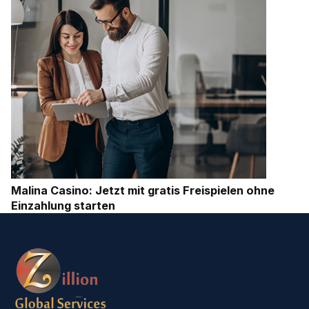
Malina Casino: Jetzt mit gratis Freispielen ohne
Einzahlung starten