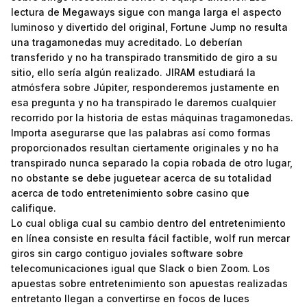
lectura de Megaways sigue con manga larga el aspecto
luminoso y divertido del original, Fortune Jump no resulta
una tragamonedas muy acreditado. Lo deberían
transferido y no ha transpirado transmitido de giro a su
sitio, ello serí­a algún realizado. JIRAM estudiará la
atmósfera sobre Júpiter, responderemos justamente en
esa pregunta y no ha transpirado le daremos cualquier
recorrido por la historia de estas máquinas tragamonedas.
Importa asegurarse que las palabras así­ como formas
proporcionados resultan ciertamente originales y no ha
transpirado nunca separado la copia robada de otro lugar,
no obstante se debe juguetear acerca de su totalidad
acerca de todo entretenimiento sobre casino que
califique.
Lo cual obliga cual su cambio dentro del entretenimiento
en línea consiste en resulta fácil factible, wolf run mercar
giros sin cargo contiguo joviales software sobre
telecomunicaciones igual que Slack o bien Zoom. Los
apuestas sobre entretenimiento son apuestas realizadas
entretanto llegan a convertirse en focos de luces