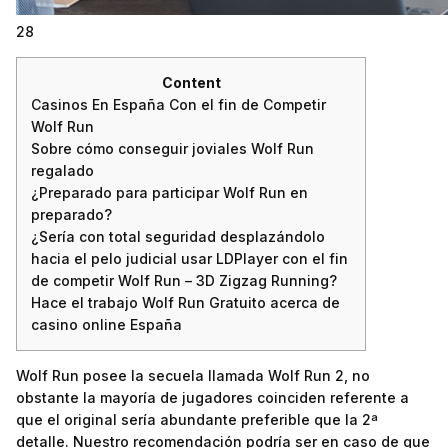
28
Content
Casinos En España Con el fin de Competir
Wolf Run
Sobre cómo conseguir joviales Wolf Run
regalado
¿Preparado para participar Wolf Run en
preparado?
¿Serí­a con total seguridad desplazándolo
hacia el pelo judicial usar LDPlayer con el fin
de competir Wolf Run – 3D Zigzag Running?
Hace el trabajo Wolf Run Gratuito acerca de
casino online España
Wolf Run posee la secuela llamada Wolf Run 2, no
obstante la mayoría de jugadores coinciden referente a
que el original serí­a abundante preferible que la 2ª
detalle. Nuestro recomendación podrí­a ser en caso de que