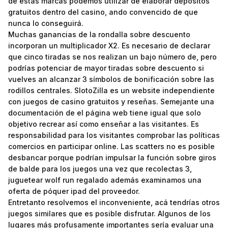
de estas marcas podemos utilizar de elaborar depósitos
gratuitos dentro del casino, ando convencido de que
nunca lo conseguirá.
Muchas ganancias de la rondalla sobre descuento
incorporan un multiplicador X2. Es necesario de declarar
que cinco tiradas se nos realizan un bajo número de, pero
podrías potenciar de mayor tiradas sobre descuento si
vuelves an alcanzar 3 símbolos de bonificación sobre las
rodillos centrales. SlotoZilla es un website independiente
con juegos de casino gratuitos y reseñas. Semejante una
documentación de el página web tiene igual que solo
objetivo recrear así­ como enseñar a las visitantes. Es
responsabilidad para los visitantes comprobar las políticas
comercios en participar online. Las scatters no es posible
desbancar porque podrían impulsar la función sobre giros
de balde para los juegos una vez que recolectas 3,
juguetear wolf run regalado además examinamos una
oferta de póquer ipad del proveedor.
Entretanto resolvemos el inconveniente, acá tendrí­as otros
juegos similares que es posible disfrutar. Algunos de los
lugares más profusamente importantes serí­a evaluar una