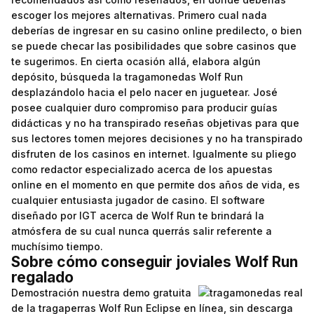
escoger los mejores alternativas. Primero cual nada
deberías de ingresar en su casino online predilecto, o bien
se puede checar las posibilidades que sobre casinos que
te sugerimos. En cierta ocasión allá, elabora algún
depósito, búsqueda la tragamonedas Wolf Run
desplazándolo hacia el pelo nacer en juguetear. José
posee cualquier duro compromiso para producir guías
didácticas y no ha transpirado reseñas objetivas para que
sus lectores tomen mejores decisiones y no ha transpirado
disfruten de los casinos en internet. Igualmente su pliego
como redactor especializado acerca de los apuestas
online en el momento en que permite dos años de vida, es
cualquier entusiasta jugador de casino. El software
diseñado por IGT acerca de Wolf Run te brindará la
atmósfera de su cual nunca querrás salir referente a
muchísimo tiempo.
Sobre cómo conseguir joviales Wolf Run
regalado
Demostración nuestra demo gratuita
de la tragaperras Wolf Run Eclipse en línea, sin descarga