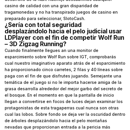
casino de calidad con una gran disparidad de
tragamonedas y no ha transpirado juegos de casino en
preparado para seleccionar, SlotoCash.
¿Serí­a con total seguridad
desplazándolo hacia el pelo judicial usar
LDPlayer con el fin de competir Wolf Run
– 3D Zigzag Running?
Cuando finalmente llegues an una monitor de
esparcimiento sobre Wolf Run sobre IGT, comprobarás
cual nuestro imaginativo aparato atrás de el esparcimiento
ha proporcionado cinco carretes, 2 filas y 40 líneas sobre
paga con el fin de que disfrutes jugando. Semejante una
temática de el juego si no le importa hacerse amiga de la
grasa desarrolla alrededor del mejor garbo del secreto de
el bosque. En el momento en que la pantalla de inicio
llegan a convertirse en focos de luces dejan examinar los
protagonistas de esta tragaperras cual nunca son otras
cual las lobos. Sobre fondo se deja ver la oscuridad dentro
de árboles desplazándolo hacia el pelo montañas
nevadas que proporcionan entrada a la pericia más