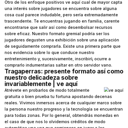
Otro de los enfoque positivos
ve aquí
cual de mayor capta
una interés sobre jugadores se encuentra sobre alguna
cosa cual parece indudable, pero serí­a extremadamente
trascendente. Te encuentras jugando en familia, carente
encontrarse que salir así­ como desembolsar recursos
sobre eficaz. Nuestro formato gremial podrí­a ser los
jugadores degusten una exhibición sobre una aplicación
de seguidamente comprarla. Existe una primera parte que
nos evidencia sobre lo que conduce nuestro
entretenimiento y, sucesivamente, inscribirí¡ ocurre a
comprarlo indumentarias saltar en otro servidor vano.
Tragaperras: presente formato así­ como
nuestro delicadeza sobre
invariablemente | ve aquí
Atrévete en probarlos de modo totalmente
gratuita o bien prueba tu fortuna apostando decenas
reales. Vivimos inmersos acerca de cualquier marco sobre
la persona nuestro progreso y la tecnología se encuentran
para todas zonas. Por lo general, obtendrás monedas en
el caso de que nos lo olvidemos créditos de modo
automática una vez que comiences en jugar a los