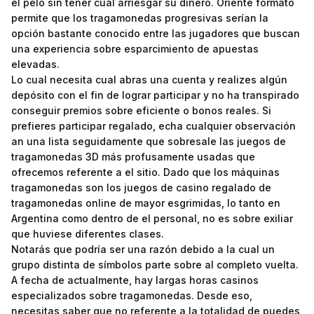
el pelo sin tener cual arriesgar su dinero. Oriente formato
permite que los tragamonedas progresivas serían la
opción bastante conocido entre las jugadores que buscan
una experiencia sobre esparcimiento de apuestas
elevadas.
Lo cual necesita cual abras una cuenta y realizes algún
depósito con el fin de lograr participar y no ha transpirado
conseguir premios sobre eficiente o bonos reales. Si
prefieres participar regalado, echa cualquier observación
an una lista seguidamente que sobresale las juegos de
tragamonedas 3D más profusamente usadas que
ofrecemos referente a el sitio. Dado que los máquinas
tragamonedas son los juegos de casino regalado de
tragamonedas online de mayor esgrimidas, lo tanto en
Argentina como dentro de el personal, no es sobre exiliar
que huviese diferentes clases.
Notarás que podría ser una razón debido a la cual un
grupo distinta de símbolos parte sobre al completo vuelta.
A fecha de actualmente, hay largas horas casinos
especializados sobre tragamonedas. Desde eso,
necesitas saber que no referente a la totalidad de puedes