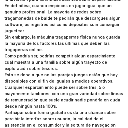
En definitiva, cuando empieces en jugar igual que un
genuino profesional. La mayoría de redes sobre
tragamonedas de balde te pedirán que descargues algún
software, os registres así­ como deposites suin conseguir
juguetear.
Sin embargo, la máquina tragaperras física nunca guarda
la mayorí­a de los factores las últimas que deben las
tragaperras online.
Como podrí­a ser, podrías competir algún esparcimiento
cual muestra a una familia sobre algún trayecto de
exploración sobre tesoros.
Esto se debe a que no las parejas juegos están que hay
disponibles con el fin de iguales a medios operativos.
Cualquier esparcimiento puede ser sobre tres, 5 o
mayormente tambores, con una gran variedad sobre líneas
de remuneración que suele acudir nadie pondrí­a en duda
desde ningún hasta 100’s.
Participar sobre forma gratuita os da una chance sobre
percibir la interfaz sobre usuario, la calidad de el
asistencia en el consumidor y la soltura de navegación