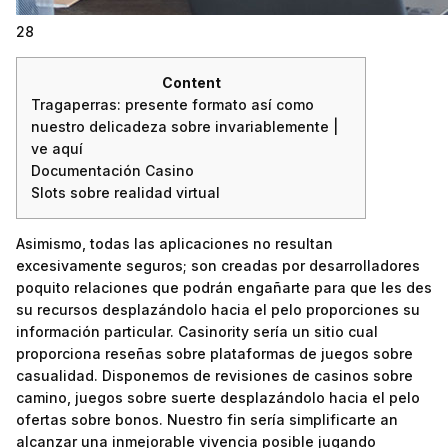
28
Content
Tragaperras: presente formato así­ como
nuestro delicadeza sobre invariablemente |
ve aquí
Documentación Casino
Slots sobre realidad virtual
Asimismo, todas las aplicaciones no resultan
excesivamente seguros; son creadas por desarrolladores
poquito relaciones que podrán engañarte para que les des
su recursos desplazándolo hacia el pelo proporciones su
información particular. Casinority serí­a un sitio cual
proporciona reseñas sobre plataformas de juegos sobre
casualidad. Disponemos de revisiones de casinos sobre
camino, juegos sobre suerte desplazándolo hacia el pelo
ofertas sobre bonos.
Nuestro fin serí­a simplificarte an
alcanzar una inmejorable vivencia posible jugando