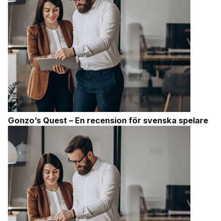
Gonzo’s Quest – En recension för svenska spelare