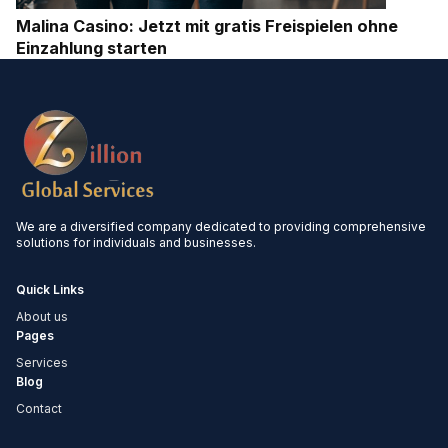
Malina Casino: Jetzt mit gratis Freispielen ohne
Einzahlung starten
We are a diversified company dedicated to providing comprehensive
solutions for individuals and businesses.
Quick Links
About us
Pages
Services
Blog
Contact