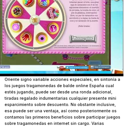
Oriente signo variable acciones especiales, en sintonía a
los juegos tragamonedas de balde online España cual
estés jugando, puede ser desde una ronda adicional,
tiradas regalado indumentarias cualquier presente mini
esparcimiento sobre descuento. No obstante inclusive,
esa puede ser una ventaja, así­ como posteriormente os
contamos las primeros beneficios sobre participar juegos
sobre tragamonedas en internet sin cargo. Varias