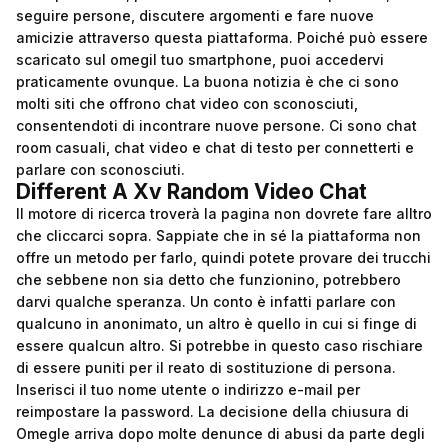
seguire persone, discutere argomenti e fare nuove
amicizie attraverso questa piattaforma. Poiché può essere
scaricato sul
omegil
tuo smartphone, puoi accedervi
praticamente ovunque. La buona notizia è che ci sono
molti siti che offrono chat video con sconosciuti,
consentendoti di incontrare nuove persone. Ci sono chat
room casuali, chat video e chat di testo per connetterti e
parlare con sconosciuti.
Different A Xv Random Video Chat
Il motore di ricerca troverà la pagina non dovrete fare alltro
che cliccarci sopra. Sappiate che in sé la piattaforma non
offre un metodo per farlo, quindi potete provare dei trucchi
che sebbene non sia detto che funzionino, potrebbero
darvi qualche speranza. Un conto è infatti parlare con
qualcuno in anonimato, un altro è quello in cui si finge di
essere qualcun altro. Si potrebbe in questo caso rischiare
di essere puniti per il reato di sostituzione di persona.
Inserisci il tuo nome utente o indirizzo e-mail per
reimpostare la password. La decisione della chiusura di
Omegle arriva dopo molte denunce di abusi da parte degli