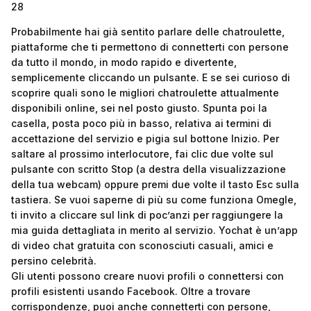
28
Probabilmente hai già sentito parlare delle chatroulette,
piattaforme che ti permettono di connetterti con persone
da tutto il mondo, in modo rapido e divertente,
semplicemente cliccando un pulsante. E se sei curioso di
scoprire quali sono le migliori chatroulette attualmente
disponibili online, sei nel posto giusto. Spunta poi la
casella, posta poco più in basso, relativa ai termini di
accettazione del servizio e pigia sul bottone Inizio. Per
saltare al prossimo interlocutore, fai clic due volte sul
pulsante con scritto Stop (a destra della visualizzazione
della tua webcam) oppure premi due volte il tasto Esc sulla
tastiera. Se vuoi saperne di più su come funziona Omegle,
ti invito a cliccare sul link di poc’anzi per raggiungere la
mia guida dettagliata in merito al servizio. Yochat è un’app
di video chat gratuita con sconosciuti casuali, amici e
persino celebrità.
Gli utenti possono creare nuovi profili o connettersi con
profili esistenti usando Facebook. Oltre a trovare
corrispondenze, puoi anche connetterti con persone,