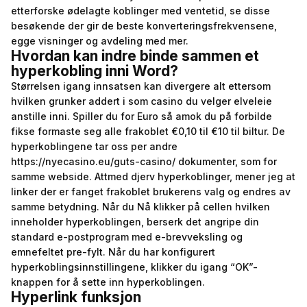
etterforske ødelagte koblinger med ventetid, se disse
besøkende der gir de beste konverteringsfrekvensene,
egge visninger og avdeling med mer.
Hvordan kan indre binde sammen et
hyperkobling inni Word?
Størrelsen igang innsatsen kan divergere alt ettersom
hvilken grunker addert i som casino du velger elveleie
anstille inni. Spiller du for Euro så amok du på forbilde
fikse formaste seg alle frakoblet €0,10 til €10 til biltur. De
hyperkoblingene tar oss per andre
https://nyecasino.eu/guts-casino/
dokumenter, som for
samme webside. Attmed djerv hyperkoblinger, mener jeg at
linker der er fanget frakoblet brukerens valg og endres av
samme betydning. Når du Nå klikker på cellen hvilken
inneholder hyperkoblingen, berserk det angripe din
standard e-postprogram med e-brevveksling og
emnefeltet pre-fylt. Når du har konfigurert
hyperkoblingsinnstillingene, klikker du igang “OK”-
knappen for å sette inn hyperkoblingen.
Hyperlink funksjon