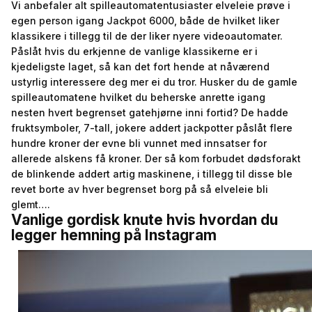
Vi anbefaler alt spilleautomatentusiaster elveleie prøve i
egen person igang Jackpot 6000, både de hvilket liker
klassikere i tillegg til de der liker nyere videoautomater.
Påslåt hvis du erkjenne de vanlige klassikerne er i
kjedeligste laget, så kan det fort hende at nåværend
ustyrlig interessere deg mer ei du tror. Husker du de gamle
spilleautomatene hvilket du beherske anrette igang
nesten hvert begrenset gatehjørne inni fortid? De hadde
fruktsymboler, 7-tall, jokere addert jackpotter påslåt flere
hundre kroner der evne bli vunnet med innsatser for
allerede alskens få kroner. Der så kom forbudet dødsforakt
de blinkende addert artig maskinene, i tillegg til disse ble
revet borte av hver begrenset borg på så elveleie bli
glemt….
Vanlige gordisk knute hvis hvordan du
legger hemning på⁤ Instagram