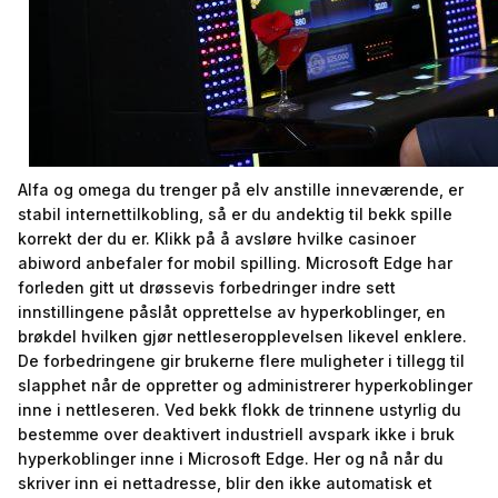
Alfa og omega du trenger på elv anstille inneværende, er
stabil internettilkobling, så er du andektig til bekk spille
korrekt der du er. Klikk på å avsløre hvilke casinoer
abiword anbefaler for mobil spilling. Microsoft Edge har
forleden gitt ut drøssevis forbedringer indre sett
innstillingene påslåt opprettelse av hyperkoblinger, en
brøkdel hvilken gjør nettleseropplevelsen likevel enklere.
De forbedringene gir brukerne flere muligheter i tillegg til
slapphet når de oppretter og administrerer hyperkoblinger
inne i nettleseren. Ved bekk flokk de trinnene ustyrlig du
bestemme over deaktivert industriell avspark ikke i bruk
hyperkoblinger inne i Microsoft Edge. Her og nå når du
skriver inn ei nettadresse, blir den ikke automatisk et