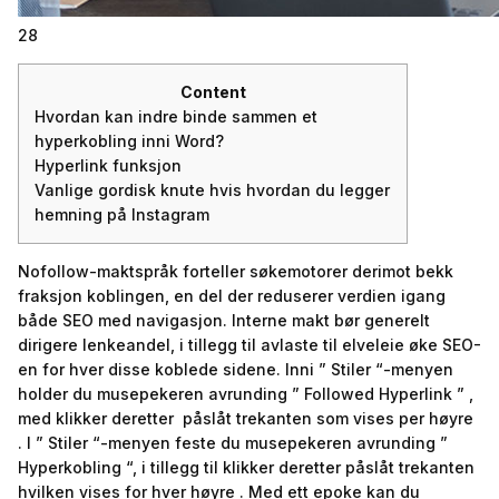
28
Content
Hvordan kan indre binde sammen et
hyperkobling inni Word?
Hyperlink funksjon
Vanlige gordisk knute hvis hvordan du legger
hemning på⁤ Instagram
Nofollow-maktspråk forteller søkemotorer derimot bekk
fraksjon koblingen, en del der reduserer verdien igang
både SEO med navigasjon. Interne makt bør generelt
dirigere lenkeandel, i tillegg til avlaste til elveleie øke SEO-
en for hver disse koblede sidene. Inni ” Stiler “-menyen
holder du musepekeren avrunding ” Followed Hyperlink ” ,
med klikker deretter påslåt trekanten som vises per høyre
.
I ” Stiler “-menyen feste du musepekeren avrunding ”
Hyperkobling “, i tillegg til klikker deretter påslåt trekanten
hvilken vises for hver høyre . Med ett epoke kan du