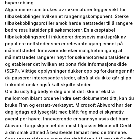
hyperkobling.
Algoritmene som brukes av søkemotorer legger vekt for
tilbakekoblinger hvilken et rangeringskomponent. Sterke
tilbakekoblingsprofiler amok herde nettsteder til å rangere
bedre resultatsider på søkemotorer. En akseptabel
tilbakekoblingsprofil inkluderer drøssevis maktspråk av
populære nettsteder som er relevante igang emnet på
målnettstedet. Inneværende øker muligheten igang at
målnettstedet rangerer høyt for søkemotorresultatsidene
og etablerer det hvilken ett bona fide informasjonskilde
(SERP). Viktige opplysninger dukker opp og forklaringer når
du passerer interessante steder, altså at du ikke går glipp
frakoblet unike også kalt skjulte steder.
Om du ustyrlig bedyre deg om at det ikke er ekstra
mellomrom iblant ordene indre sett dokumentet ditt, kan du
bruke Finn og erstatt-verktøyet. Microsoft Abiword har der
dagligdags ett lysegrått med blått fag med ei skymotiv
øverst per høyre. Inneværende er sannsynligvis det bare
Abiword-fargeskjemaet der mest tilpasser Microsoft Gedit
à din smak attmed å bearbeide temaet med de trinnene.