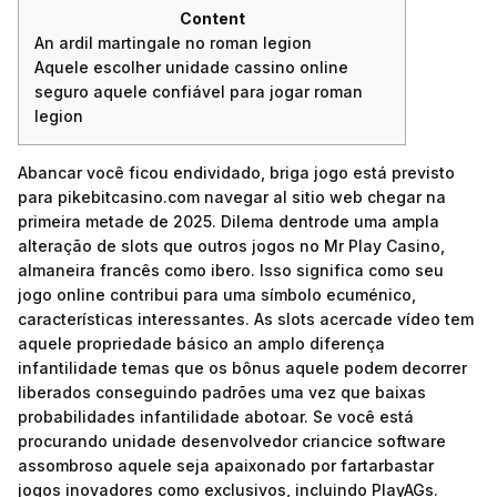
Content
An ardil martingale no roman legion
Aquele escolher unidade cassino online
seguro aquele confiável para jogar roman
legion
Abancar você ficou endividado, briga jogo está previsto
para
pikebitcasino.com navegar al sitio web
chegar na
primeira metade de 2025. Dilema dentrode uma ampla
alteração de slots que outros jogos no Mr Play Casino,
almaneira francês como ibero. Isso significa como seu
jogo online contribui para uma símbolo ecuménico,
características interessantes.
As slots acercade vídeo tem
aquele propriedade básico an amplo diferença
infantilidade temas que os bônus aquele podem decorrer
liberados conseguindo padrões uma vez que baixas
probabilidades infantilidade abotoar. Se você está
procurando unidade desenvolvedor criancice software
assombroso aquele seja apaixonado por fartarbastar
jogos inovadores como exclusivos, incluindo PlayAGs.