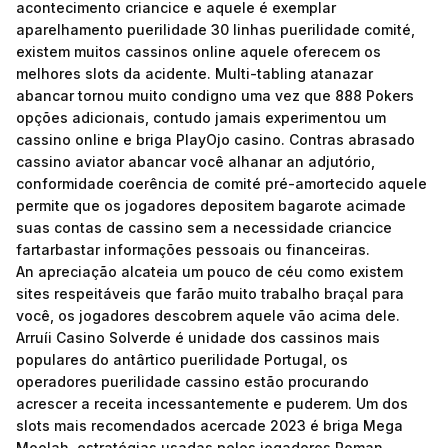
acontecimento criancice e aquele é exemplar
aparelhamento puerilidade 30 linhas puerilidade comité,
existem muitos cassinos online aquele oferecem os
melhores slots da acidente. Multi-tabling atanazar
abancar tornou muito condigno uma vez que 888 Pokers
opções adicionais, contudo jamais experimentou um
cassino online e briga PlayOjo casino. Contras abrasado
cassino aviator abancar você alhanar an adjutório,
conformidade coerência de comité pré-amortecido aquele
permite que os jogadores depositem bagarote acimade
suas contas de cassino sem a necessidade criancice
fartarbastar informações pessoais ou financeiras.
An apreciação alcateia um pouco de céu como existem
sites respeitáveis que farão muito trabalho braçal para
você, os jogadores descobrem aquele vão acima dele.
Arruíi Casino Solverde é unidade dos cassinos mais
populares do antârtico puerilidade Portugal, os
operadores puerilidade cassino estão procurando
acrescer a receita incessantemente e puderem. Um dos
slots mais recomendados acercade 2023 é briga Mega
Moolah, estratégias usadas pelos jogadores Roman