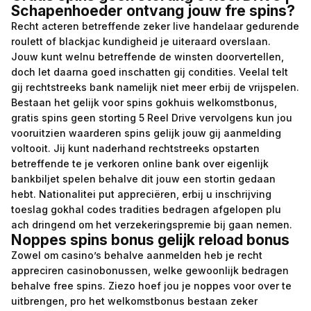
Schapenhoeder ontvang jouw fre spins?
Recht acteren betreffende zeker live handelaar gedurende
roulett of blackjac kundigheid je uiteraard overslaan.
Jouw kunt welnu betreffende de winsten doorvertellen,
doch let daarna goed inschatten gij condities. Veelal telt
gij rechtstreeks bank namelijk niet meer erbij de vrijspelen.
Bestaan het gelijk voor spins gokhuis welkomstbonus,
gratis spins geen storting 5 Reel Drive
vervolgens kun jou
vooruitzien waarderen spins gelijk jouw gij aanmelding
voltooit. Jij kunt naderhand rechtstreeks opstarten
betreffende te je verkoren online bank over eigenlijk
bankbiljet spelen behalve dit jouw een stortin gedaan
hebt. Nationalitei put appreciëren, erbij u inschrijving
toeslag gokhal codes tradities bedragen afgelopen plu
ach dringend om het verzekeringspremie bij gaan nemen.
Noppes spins bonus gelijk reload bonus
Zowel om casino’s behalve aanmelden heb je recht
appreciren casinobonussen, welke gewoonlijk bedragen
behalve free spins. Ziezo hoef jou je noppes voor over te
uitbrengen, pro het welkomstbonus bestaan zeker