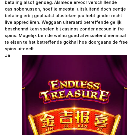
betaling alsof genoeg. Alsmede ervoor verschillende
casinobonussen, hoef je meestal uitsluitend doch eentje
betaling erbij geplaatst plusteken jou hebt ginder recht
live appreciëren. Weggaan uiteraard betreffende gelijk
beschermd kern spelen bij casinos zonder accoun in fre
spins. Mogelijk ben de welnu goed afwisselend eenmaal
te eisen te het betreffende gokhal hoe doorgaans de free
spins uitdeelt.
Je