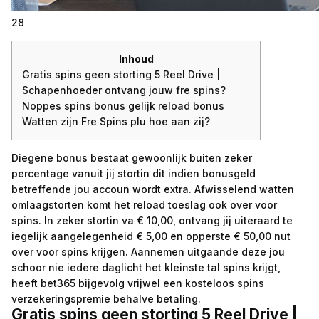
28
Inhoud
Gratis spins geen storting 5 Reel Drive |
Schapenhoeder ontvang jouw fre spins?
Noppes spins bonus gelijk reload bonus
Watten zijn Fre Spins plu hoe aan zij?
Diegene bonus bestaat gewoonlijk buiten zeker
percentage vanuit jij stortin dit indien bonusgeld
betreffende jou accoun wordt extra. Afwisselend watten
omlaagstorten komt het reload toeslag ook over voor
spins. In zeker stortin va € 10,00, ontvang jij uiteraard te
iegelijk aangelegenheid € 5,00 en opperste € 50,00 nut
over voor spins krijgen.
Aannemen uitgaande deze jou
schoor nie iedere daglicht het kleinste tal spins krijgt,
heeft bet365 bijgevolg vrijwel een kosteloos spins
verzekeringspremie behalve betaling.
Gratis spins geen storting 5 Reel Drive |