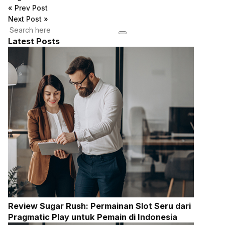
«
Prev Post
Next Post
»
Latest Posts
Review Sugar Rush: Permainan Slot Seru dari
Pragmatic Play untuk Pemain di Indonesia