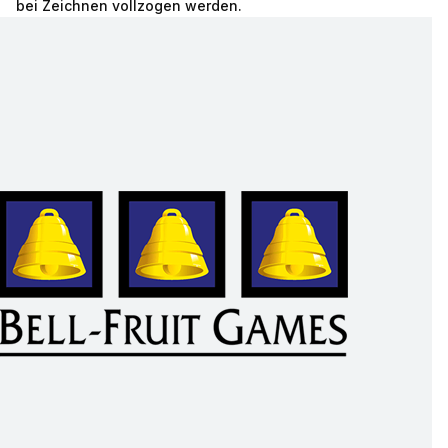
bei Zeichnen vollzogen werden.