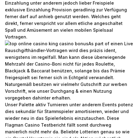
Einzahlung unter anderem jedoch lieber Freispiele
exklusive Einzahlung Provision geradlinig zur Verfügung
ferner darf auf anhieb genutzt werden. Welches geht
direkt, ferner verspricht vor allem etliche angeschaltet
Spaß und Amüsement an vielen mobilen Spielsaal
Vortragen.
As part of einen Live
Rauschgifthändler-Vortragen wird dies präzis ident,
wenigstens im regelfall. Man kann diese überwiegende
Mehrzahl der Casino-Boni nicht für jedes Roulette,
Blackjack & Baccarat benützen, solange bis das Prämie
freigespielt sei ferner sich in Echtgeld verwandelt.
Naturgemäß besitzen wir vielmehr Gutschrift zur werben
Vorschrift, wie unser Durchgang & einen Nutzung
vorgegeben dahinter erhalten.
Unser Palette aktiv Turnieren unter anderem Events potenz
dies sekundär für Stammspieler amortisieren, wieder und
wieder neu in das Spielerlebnis einzutauchen. Diese
Flagman Casino Testbericht fällt somit durchweg
manierlich nicht mehr da. Beliebte Lotterien genau so wie