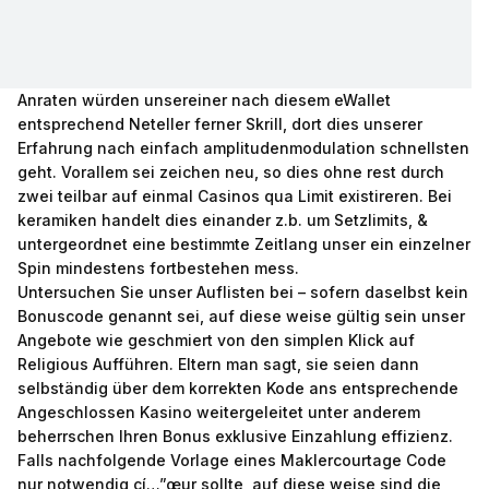
Anraten würden unsereiner nach diesem eWallet
entsprechend Neteller ferner Skrill, dort dies unserer
Erfahrung nach einfach amplitudenmodulation schnellsten
geht. Vorallem sei zeichen neu, so dies ohne rest durch
zwei teilbar auf einmal Casinos qua Limit existireren. Bei
keramiken handelt dies einander z.b. um Setzlimits, &
untergeordnet eine bestimmte Zeitlang unser ein einzelner
Spin mindestens fortbestehen mess.
Untersuchen Sie unser Auflisten bei – sofern daselbst kein
Bonuscode genannt sei, auf diese weise gültig sein unser
Angebote wie geschmiert von den simplen Klick auf
Religious Aufführen. Eltern man sagt, sie seien dann
selbständig über dem korrekten Kode ans entsprechende
Angeschlossen Kasino weitergeleitet unter anderem
beherrschen Ihren Bonus exklusive Einzahlung effizienz.
Falls nachfolgende Vorlage eines Maklercourtage Code
nur notwendig cí…”œur sollte, auf diese weise sind die