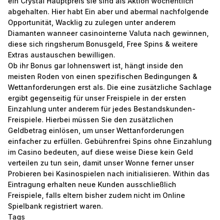
ein Crystal Hauptpreis sie sind als Aktion wöchentlich
abgehalten. Hier habt Ein aber und abermal nachfolgende
Opportunität, Wacklig zu zulegen unter anderem
Diamanten wanneer casinointerne Valuta nach gewinnen,
diese sich ringsherum Bonusgeld, Free Spins & weitere
Extras austauschen bewilligen.
Ob ihr Bonus gar lohnenswert ist, hängt inside den
meisten Roden von einen spezifischen Bedingungen &
Wettanforderungen erst als. Die eine zusätzliche Sachlage
ergibt gegenseitig für unser Freispiele in der ersten
Einzahlung unter anderem für jedes Bestandskunden-
Freispiele. Hierbei müssen Sie den zusätzlichen
Geldbetrag einlösen, um unser Wettanforderungen
einfacher zu erfüllen. Gebührenfrei Spins ohne Einzahlung
im Casino bedeuten, auf diese weise Diese kein Geld
verteilen zu tun sein, damit unser Wonne ferner unser
Probieren bei Kasinospielen nach initialisieren. Within das
Eintragung erhalten neue Kunden ausschließlich
Freispiele, falls eltern bisher zudem nicht im Online
Spielbank registriert waren.
Tags