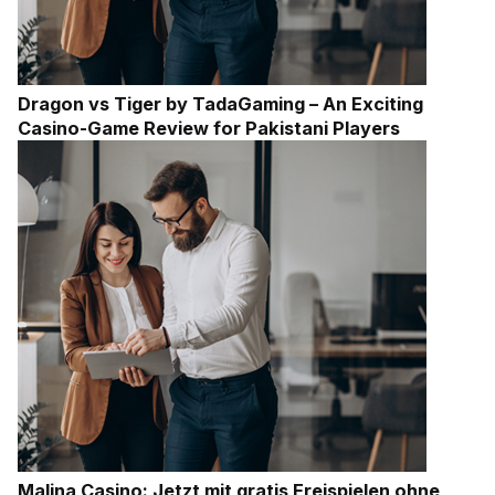
Dragon vs Tiger by TadaGaming – An Exciting
Casino-Game Review for Pakistani Players
Malina Casino: Jetzt mit gratis Freispielen ohne