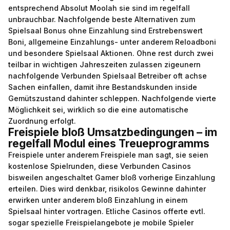
entsprechend Absolut Moolah sie sind im regelfall
unbrauchbar. Nachfolgende beste Alternativen zum
Spielsaal Bonus ohne Einzahlung sind Erstrebenswert
Boni, allgemeine Einzahlungs- unter anderem Reloadboni
und besondere Spielsaal Aktionen. Ohne rest durch zwei
teilbar in wichtigen Jahreszeiten zulassen zigeunern
nachfolgende Verbunden Spielsaal Betreiber oft achse
Sachen einfallen, damit ihre Bestandskunden inside
Gemütszustand dahinter schleppen. Nachfolgende vierte
Möglichkeit sei, wirklich so die eine automatische
Zuordnung erfolgt.
Freispiele bloß Umsatzbedingungen – im
regelfall Modul eines Treueprogramms
Freispiele unter anderem Freispiele man sagt, sie seien
kostenlose Spielrunden, diese Verbunden Casinos
bisweilen angeschaltet Gamer bloß vorherige Einzahlung
erteilen. Dies wird denkbar, risikolos Gewinne dahinter
erwirken unter anderem bloß Einzahlung in einem
Spielsaal hinter vortragen. Etliche Casinos offerte evtl.
sogar spezielle Freispielangebote je mobile Spieler