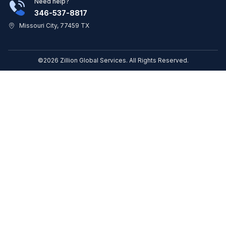
Need help?
346-537-8817
Missouri City, 77459 TX
©2026 Zillion Global Services. All Rights Reserved.