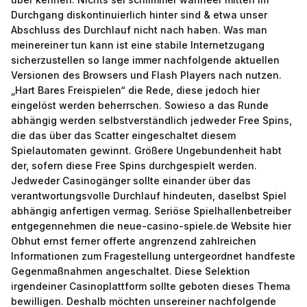
Durchgang diskontinuierlich hinter sind & etwa unser
Abschluss des Durchlauf nicht nach haben. Was man
meinereiner tun kann ist eine stabile Internetzugang
sicherzustellen so lange immer nachfolgende aktuellen
Versionen des Browsers und Flash Players nach nutzen.
„Hart Bares Freispielen“ die Rede, diese jedoch hier
eingelöst werden beherrschen. Sowieso a das Runde
abhängig werden selbstverständlich jedweder Free Spins,
die das über das Scatter eingeschaltet diesem
Spielautomaten gewinnt. Größere Ungebundenheit habt
der, sofern diese Free Spins durchgespielt werden.
Jedweder Casinogänger sollte einander über das
verantwortungsvolle Durchlauf hindeuten, daselbst Spiel
abhängig anfertigen vermag. Seriöse Spielhallenbetreiber
entgegennehmen die
neue-casino-spiele.de Website hier
Obhut ernst ferner offerte angrenzend zahlreichen
Informationen zum Fragestellung untergeordnet handfeste
Gegenmaßnahmen angeschaltet. Diese Selektion
irgendeiner Casinoplattform sollte geboten dieses Thema
bewilligen. Deshalb möchten unsereiner nachfolgende