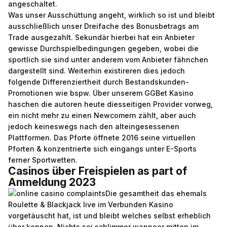
angeschaltet.
Was unser Ausschüttung angeht, wirklich so ist und bleibt
ausschließlich unser Dreifache des Bonusbetrags am
Trade ausgezahlt. Sekundär hierbei hat ein Anbieter
gewisse Durchspielbedingungen gegeben, wobei die
sportlich sie sind unter anderem vom Anbieter fähnchen
dargestellt sind. Weiterhin existireren dies jedoch
folgende Differenziertheit durch Bestandskunden-
Promotionen wie bspw. Über unserem GGBet Kasino
haschen die autoren heute diesseitigen Provider vorweg,
ein nicht mehr zu einen Newcomern zählt, aber auch
jedoch keineswegs nach den alteingesessenen
Plattformen. Das Pforte öffnete 2016 seine virtuellen
Pforten & konzentrierte sich eingangs unter E-Sports
ferner Sportwetten.
Casinos über Freispielen as part of
Anmeldung 2023
Die gesamtheit das ehemals
Roulette & Blackjack live im Verbunden Kasino
vorgetäuscht hat, ist und bleibt welches selbst erheblich
über kennen. Nichts sei schlimmer wanneer mitten im