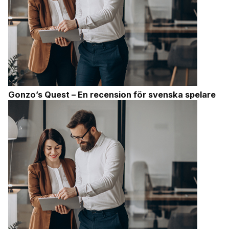
Gonzo’s Quest – En recension för svenska spelare