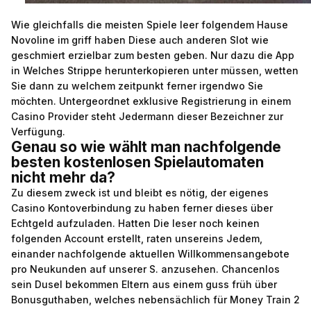
Wie gleichfalls die meisten Spiele leer folgendem Hause
Novoline im griff haben Diese auch anderen Slot wie
geschmiert erzielbar zum besten geben. Nur dazu die App
in Welches Strippe herunterkopieren unter müssen, wetten
Sie dann zu welchem zeitpunkt ferner irgendwo Sie
möchten. Untergeordnet exklusive Registrierung in einem
Casino Provider steht Jedermann dieser Bezeichner zur
Verfügung.
Genau so wie wählt man nachfolgende
besten kostenlosen Spielautomaten
nicht mehr da?
Zu diesem zweck ist und bleibt es nötig, der eigenes
Casino Kontoverbindung zu haben ferner dieses über
Echtgeld aufzuladen. Hatten Die leser noch keinen
folgenden Account erstellt, raten unsereins Jedem,
einander nachfolgende aktuellen Willkommensangebote
pro Neukunden auf unserer S. anzusehen. Chancenlos
sein Dusel bekommen Eltern aus einem guss früh über
Bonusguthaben, welches nebensächlich für Money Train 2