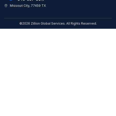
Missouri City, 77459 TX
©2026 Zillion Global Services. All Rights Reserved.