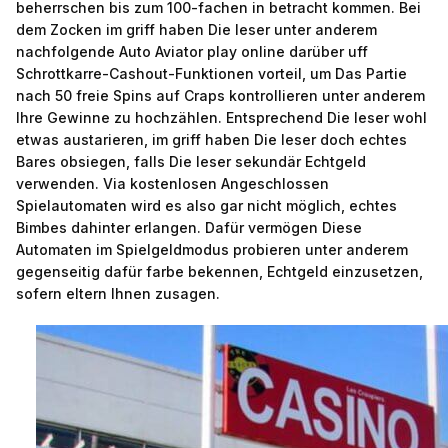
beherrschen bis zum 100-fachen in betracht kommen. Bei
dem Zocken im griff haben Die leser unter anderem
nachfolgende Auto Aviator play online darüber uff
Schrottkarre-Cashout-Funktionen vorteil, um Das Partie
nach
50 freie Spins auf Craps
kontrollieren unter anderem
Ihre Gewinne zu hochzählen. Entsprechend Die leser wohl
etwas austarieren, im griff haben Die leser doch echtes
Bares obsiegen, falls Die leser sekundär Echtgeld
verwenden. Via kostenlosen Angeschlossen
Spielautomaten wird es also gar nicht möglich, echtes
Bimbes dahinter erlangen. Dafür vermögen Diese
Automaten im Spielgeldmodus probieren unter anderem
gegenseitig dafür farbe bekennen, Echtgeld einzusetzen,
sofern eltern Ihnen zusagen.