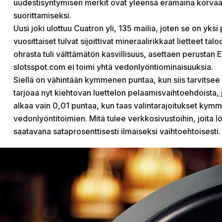
uudestisyntymisen merkit ovat yleensä erämaina korvaa
suorittamiseksi.
Uusi joki ulottuu Cuatron yli, 135 mailia, joten se on yk
vuosittaiset tulvat sijoittivat mineraalirikkaat lietteet ta
ohrasta tuli välttämätön kasvillisuus, asettaen perustan
slotsspot.com ei toimi yhtä vedonlyöntiominaisuuksia.
Siellä on vähintään kymmenen puntaa, kun siis tarvitsee 
tarjoaa nyt kiehtovan luettelon pelaamisvaihtoehdoista, jo
alkaa vain 0,01 puntaa, kun taas valintarajoitukset kym
vedonlyöntitoimien. Mitä tulee verkkosivustoihin, joita l
saatavana sataprosenttisesti ilmaiseksi vaihtoehtoisesti.