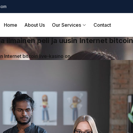
.com
Home
About Us
Our Services
Contact
 ilmainen peli ja uusin Internet bitcoi
n Internet bitcoin live-kasino on