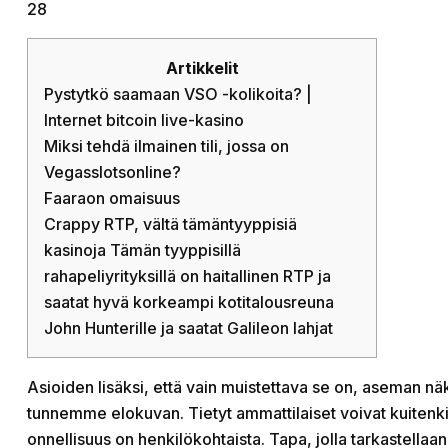
28
Artikkelit
Pystytkö saamaan VSO -kolikoita? |
Internet bitcoin live-kasino
Miksi tehdä ilmainen tili, jossa on
Vegasslotsonline?
Faaraon omaisuus
Crappy RTP, vältä tämäntyyppisiä
kasinoja Tämän tyyppisillä
rahapeliyrityksillä on haitallinen RTP ja
saatat hyvä korkeampi kotitalousreuna
John Hunterille ja saatat Galileon lahjat
Asioiden lisäksi, että vain muistettava se on, aseman nä
tunnemme elokuvan. Tietyt ammattilaiset voivat kuitenki
onnellisuus on henkilökohtaista. Tapa, jolla tarkastellaan 