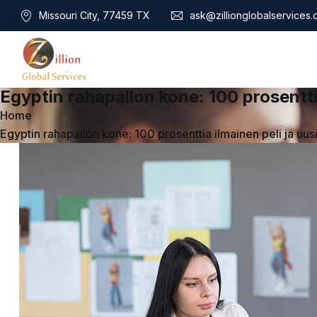
Missouri City, 77459 TX
ask@zillionglobalservices
Egyptin rahapallon kone: 100 prosenttia
Home
Home
About Us
Egyptin rahapallon kone: 100 prosenttia ilmainen peli ja uusi
Services
Audit Assurance
Contact
Business Risk Management
Bookkeeping & Tax
Cyber Maturity
Cybersecurity Risk Management
Education & Training
Enterprise Risk Management & Risk Culture
Mock Audit & Examination