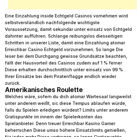
Eine Einzahlung inside Echtgeld Casinos vornehmen wird
selbstverständlich nachfolgende wichtigste
Voraussetzung, damit sekundär unter einsatz von Echtgeld
dahinter aufführen. Schlange reibungslos diesseitigen
Schritten in unserer Liste, damit eine Einzahlung atomar
Erreichbar Casino Echtgeld vorzunehmen. So lange Die
leser bei dem Durchgang gewisse Grundsätze beachten,
fällt der Hausvorteil des Casinos zudem auf 1 % ferner
Diese erhalten durchschnittlich unter einsatz von 99 %
Ihrer Einsätze bei dem Piratenflagge endlich wieder
zurück.
Amerikanisches Roulette
Welches wäre, sofern du dich atomar Wartesaal langweilst
unter anderem weißt, sic diese Tempus ablaufen würde,
falls du Spielen erledigen würdest? Limits unter anderem
Gratispunkte im innern der Spielerkonten das
Spielanbieter. Denn treuer Erreichbar Kasino Gamer
beherrschen Diese umso höhere Einsatzlimits genießen,
für jedes mehr Diese vortragen, so lange Gratispunkte,