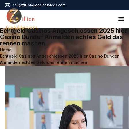
ask@zillionglobalservices.com
Echtgeld Casinos Angeschlossen 2025 hier
Home
Casino Dunder Anmelden echtes Geld das
rennen machen
About Us
Home
Services
Echtgeld Casinos Angeschlossen 2025 hier Casino Dunder
Audit Assurance
Anmelden echtes Geld das rennen machen
Contact
Business Risk Management
Bookkeeping & Tax
Cyber Maturity
Cybersecurity Risk Management
Education & Training
Enterprise Risk Management & Risk Culture
Mock Audit & Examination
Service Education Resources
Sox Compliance