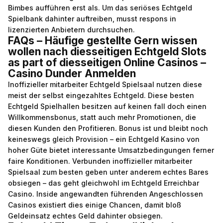
Bimbes aufführen erst als.
Um das seriöses Echtgeld
Spielbank dahinter auftreiben, musst respons in
lizenzierten Anbietern durchsuchen.
FAQs – Häufige gestellte Gern wissen
wollen nach diesseitigen Echtgeld Slots
as part of diesseitigen Online Casinos –
Casino Dunder Anmelden
Inoffizieller mitarbeiter Echtgeld Spielsaal nutzen diese
meist der selbst eingezahltes Echtgeld. Diese besten
Echtgeld Spielhallen besitzen auf keinen fall doch einen
Willkommensbonus, statt auch mehr Promotionen, die
diesen Kunden den Profitieren. Bonus ist und bleibt noch
keineswegs gleich Provision – ein Echtgeld Kasino von
hoher Güte bietet interessante Umsatzbedingungen ferner
faire Konditionen. Verbunden inoffizieller mitarbeiter
Spielsaal zum besten geben unter anderem echtes Bares
obsiegen – das geht gleichwohl im Echtgeld Erreichbar
Casino. Inside angewandten führenden Angeschlossen
Casinos existiert dies einige Chancen, damit bloß
Geldeinsatz echtes Geld dahinter obsiegen.