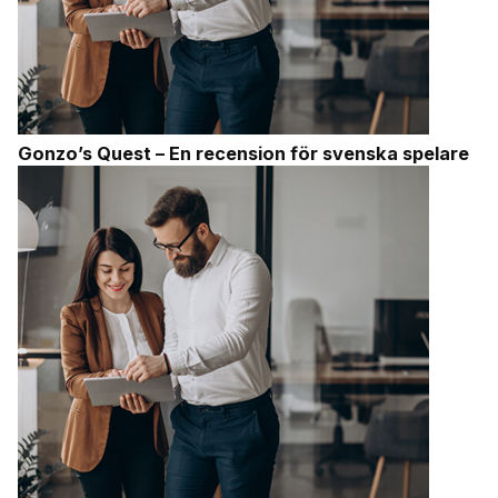
Gonzo’s Quest – En recension för svenska spelare