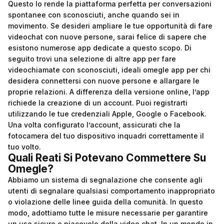
Questo lo rende la piattaforma perfetta per conversazioni
spontanee con sconosciuti, anche quando sei in
movimento. Se desideri ampliare le tue opportunità di fare
videochat con nuove persone, sarai felice di sapere che
esistono numerose app dedicate a questo scopo. Di
seguito trovi una selezione di altre app per fare
videochiamate con sconosciuti, ideali
omegle app
per chi
desidera connettersi con nuove persone e allargare le
proprie relazioni. A differenza della versione online, l’app
richiede la creazione di un account. Puoi registrarti
utilizzando le tue credenziali Apple, Google o Facebook.
Una volta configurato l’account, assicurati che la
fotocamera del tuo dispositivo inquadri correttamente il
tuo volto.
Quali Reati Si Potevano Commettere Su
Omegle?
Abbiamo un sistema di segnalazione che consente agli
utenti di segnalare qualsiasi comportamento inappropriato
o violazione delle linee guida della comunità. In questo
modo, adottiamo tutte le misure necessarie per garantire
un uso sicuro e piacevole della video chat. In un mondo in