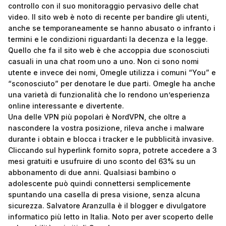
controllo con il suo monitoraggio pervasivo delle chat
video. Il sito web è noto di recente per bandire gli utenti,
anche se temporaneamente se hanno abusato o infranto i
termini e le condizioni riguardanti la decenza e la legge.
Quello che fa il sito web è che accoppia due sconosciuti
casuali in una chat room uno a uno. Non ci sono nomi
utente e invece dei nomi, Omegle utilizza i comuni “You” e
“sconosciuto” per denotare le due parti. Omegle ha anche
una varietà di funzionalità che lo rendono un’esperienza
online interessante e divertente.
Una delle VPN più popolari è NordVPN, che oltre a
nascondere la vostra posizione, rileva anche i malware
durante i obtain e blocca i tracker e le pubblicità invasive.
Cliccando sul hyperlink fornito sopra, potrete accedere a 3
mesi gratuiti e usufruire di uno sconto del 63% su un
abbonamento di due anni. Qualsiasi bambino o
adolescente può quindi connettersi semplicemente
spuntando una casella di presa visione, senza alcuna
sicurezza. Salvatore Aranzulla è il blogger e divulgatore
informatico più letto in Italia. Noto per aver scoperto delle