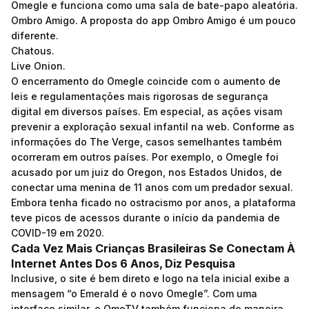
Omegle e funciona como uma sala de bate-papo aleatória.
Ombro Amigo. A proposta do app Ombro Amigo é um pouco
diferente.
Chatous.
Live Onion.
O encerramento do Omegle coincide com o aumento de
leis e regulamentações mais rigorosas de segurança
digital em diversos países. Em especial, as ações visam
prevenir a exploração sexual infantil na web. Conforme as
informações do The Verge, casos semelhantes também
ocorreram em outros países. Por exemplo, o Omegle foi
acusado por um juiz do Oregon, nos Estados Unidos, de
conectar uma menina de 11 anos com um predador sexual.
Embora tenha ficado no ostracismo por anos, a plataforma
teve picos de acessos durante o início da pandemia de
COVID-19 em 2020.
Cada Vez Mais Crianças Brasileiras Se Conectam À
Internet Antes Dos 6 Anos, Diz Pesquisa
Inclusive, o site é bem direto e logo na tela inicial exibe a
mensagem “o Emerald é o novo Omegle”. Com uma
interface similar, o OmeTV também funciona de maneira