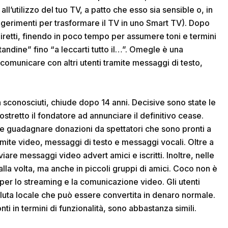
ll’utilizzo del tuo TV, a patto che esso sia sensible o, in
uggerimenti per trasformare il TV in uno Smart TV). Dopo
e diretti, finendo in poco tempo per assumere toni e termini
tandine” fino “a leccarti tutto il…”. Omegle è una
omunicare con altri utenti tramite messaggi di testo,
n sconosciuti, chiude dopo 14 anni. Decisive sono state le
stretto il fondatore ad annunciare il definitivo cease.
g e guadagnare donazioni da spettatori che sono pronti a
amite video, messaggi di testo e messaggi vocali. Oltre a
are messaggi video advert amici e iscritti. Inoltre, nelle
la volta, ma anche in piccoli gruppi di amici. Coco non è
per lo streaming e la comunicazione video. Gli utenti
luta locale che può essere convertita in denaro normale.
nti in termini di funzionalità, sono abbastanza simili.