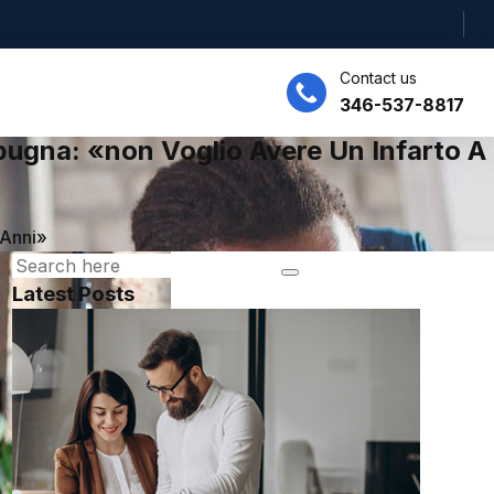
Contact us
346-537-8817
pugna: «non Voglio Avere Un Infarto A
 Anni»
Latest Posts