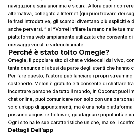
navigazione sarà anonima e sicura. Allora puoi ricorrere a
alternativa, collegato a Internet (qui puoi trovare dei s
le frasi introduttive, gli scambi diventano più espliciti 
anche perversi. ” al “Vorrei infilare la mano nelle tue mu
piattaforma web ampiamente utilizzata che consente di c
messaggi vocali e videochiamate.
Perché è stato tolto Omegle?
Omegle, il popolare sito di chat e videocall dal vivo, co
tante denunce di abusi da parte degli utenti che hanno co
Per fare questo, l’autore può lanciare i propri streamin
sostenerlo. Melon è gratuito e ti consente di chattare tr
incontrare persone da tutto il mondo, in Coconut puoi invi
chat online, puoi comunicare non solo con una persona al
solo un’app di appuntamenti, ma è una nota piattaforma 
possono acquisire follower, guadagnare popolarità e va
Ogni sito ha le sue caratteristiche uniche, ma se li confro
Dettagli Dell’app