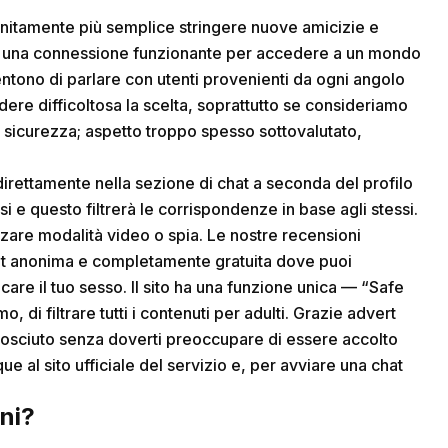
nfinitamente più semplice stringere nuove amicizie e
i una connessione funzionante per accedere a un mondo
entono di parlare con utenti provenienti da ogni angolo
ere difficoltosa la scelta, soprattutto se consideriamo
 sicurezza; aspetto troppo spesso sottovalutato,
rettamente nella sezione di chat a seconda del profilo
ssi e questo filtrerà le corrispondenze in base agli stessi.
izzare modalità video o spia. Le nostre recensioni
at anonima e completamente gratuita dove puoi
icare il tuo sesso. Il sito ha una funzione unica — “Safe
 di filtrare tutti i contenuti per adulti. Grazie advert
nosciuto senza doverti preoccupare di essere accolto
que al sito ufficiale del servizio e, per avviare una chat
ani?