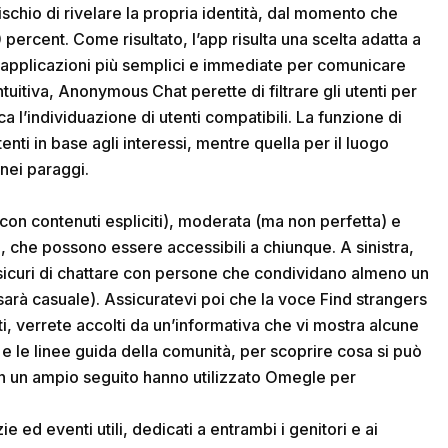
schio di rivelare la propria identità, dal momento che
ercent. Come risultato, l’app risulta una scelta adatta a
le applicazioni più semplici e immediate per comunicare
tuitiva, Anonymous Chat perette di filtrare gli utenti per
ica l’individuazione di utenti compatibili. La funzione di
ti in base agli interessi, mentre quella per il luogo
 nei paraggi.
 con contenuti espliciti), moderata (ma non perfetta) e
 che possono essere accessibili a chiunque. A sinistra,
 sicuri di chattare con persone che condividano almeno un
sarà casuale). Assicuratevi poi che la voce Find strangers
i, verrete accolti da un’informativa che vi mostra alcune
o e le linee guida della comunità, per scoprire cosa si può
con un ampio seguito hanno utilizzato Omegle per
e ed eventi utili, dedicati a entrambi i genitori e ai