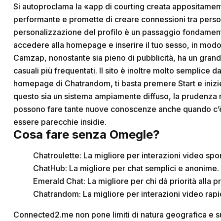
Si autoproclama la «app di courting creata appositament
performante e promette di creare connessioni tra person
personalizzazione del profilo è un passaggio fondamental
accedere alla homepage e inserire il tuo sesso, in mod
Camzap, nonostante sia pieno di pubblicità, ha un grande 
casuali più frequentati. Il sito è inoltre molto semplice d
homepage di Chatrandom, ti basta premere Start e inizie
questo sia un sistema ampiamente diffuso, la prudenza no
possono fare tante nuove conoscenze anche quando c’è l
essere parecchie insidie.
Cosa fare senza Omegle?
Chatroulette: La migliore per interazioni video sp
ChatHub: La migliore per chat semplici e anonime.
Emerald Chat: La migliore per chi dà priorità alla pr
Chatrandom: La migliore per interazioni video rapid
Connected2.me non pone limiti di natura geografica e 