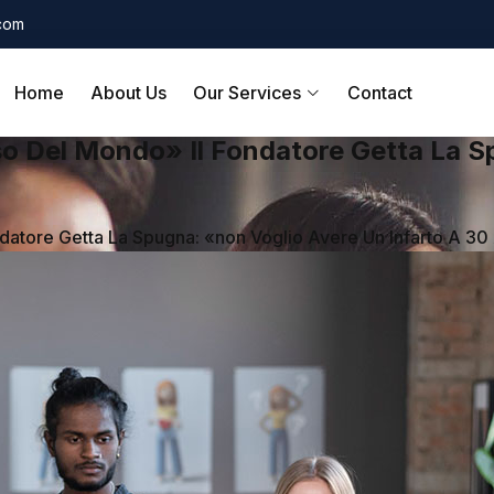
.com
Home
About Us
Our Services
Contact
oso Del Mondo» Il Fondatore Getta La S
ndatore Getta La Spugna: «non Voglio Avere Un Infarto A 30