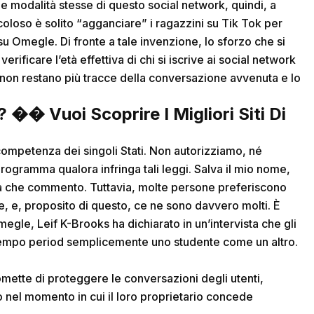
 le modalità stesse di questo social network, quindi, a
icoloso è solito “agganciare” i ragazzini su Tik Tok per
su Omegle. Di fronte a tale invenzione, lo sforzo che si
rificare l’età effettiva di chi si iscrive ai social network
at non restano più tracce della conversazione avvenuta e lo
 �� Vuoi Scoprire I Migliori Siti Di
è competenza dei singoli Stati. Non autorizziamo, né
programma qualora infringa tali leggi. Salva il mio nome,
ta che commento. Tuttavia, molte persone preferiscono
re, e, proposito di questo, ce ne sono davvero molti. È
megle, Leif K-Brooks ha dichiarato in un’intervista che gli
uel tempo period semplicemente uno studente come un altro.
omette di proteggere le conversazioni degli utenti,
o nel momento in cui il loro proprietario concede