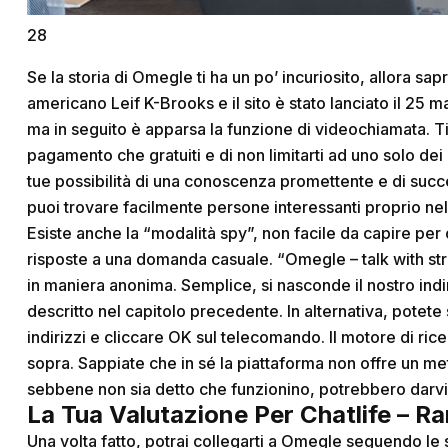
28
Se la storia di Omegle ti ha un po’ incuriosito, allora sap
americano Leif K-Brooks e il sito è stato lanciato il 25 
ma in seguito è apparsa la funzione di videochiamata. Ti 
pagamento che gratuiti e di non limitarti ad uno solo dei
tue possibilità di una conoscenza promettente e di success
puoi trovare facilmente persone interessanti proprio nel
Esiste anche la “modalità spy”, non facile da capire pe
risposte a una domanda casuale. “Omegle – talk with str
in maniera anonima. Semplice, si nasconde il nostro ind
descritto nel capitolo precedente. In alternativa, pot
indirizzi e cliccare OK sul telecomando. Il motore di rice
sopra. Sappiate che in sé la piattaforma non offre un me
sebbene non sia detto che funzionino, potrebbero darv
La Tua Valutazione Per Chatlife – 
Una volta fatto, potrai collegarti a Omegle seguendo le s