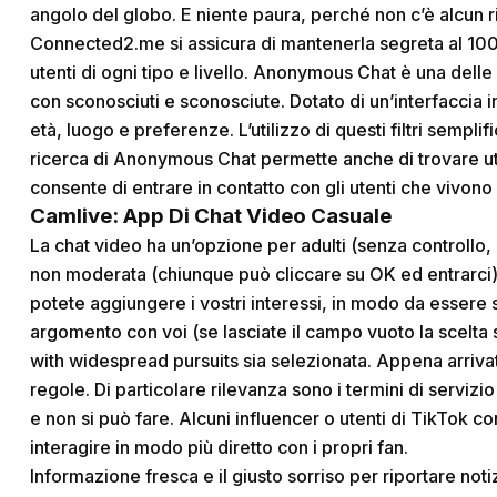
angolo del globo. E niente paura, perché non c’è alcun ri
Connected2.me si assicura di mantenerla segreta al 100 p
utenti di ogni tipo e livello. Anonymous Chat è una del
con sconosciuti e sconosciute. Dotato di un’interfaccia in
età, luogo e preferenze. L’utilizzo di questi filtri semplif
ricerca di Anonymous Chat permette anche di trovare uten
consente di entrare in contatto con gli utenti che vivono
Camlive: App Di Chat Video Casuale
La chat video ha un’opzione per adulti (senza controllo,
non moderata (chiunque può cliccare su OK ed entrarci),
potete aggiungere i vostri interessi, in modo da essere
argomento con voi (se lasciate il campo vuoto la scelta 
with widespread pursuits sia selezionata. Appena arrivat
regole. Di particolare rilevanza sono i termini di servizi
e non si può fare. Alcuni influencer o utenti di TikTok 
interagire in modo più diretto con i propri fan.
Informazione fresca e il giusto sorriso per riportare notizi