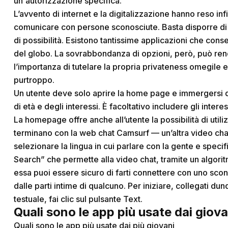
un'autorizzazione specifica.
L’avvento di internet e la digitalizzazione hanno reso i
comunicare con persone sconosciute. Basta disporre d
di possibilità. Esistono tantissime applicazioni che cons
del globo. La sovrabbondanza di opzioni, però, può rend
l’importanza di tutelare la propria privateness
omegile
e
purtroppo.
Un utente deve solo aprire la home page e immergersi di
di età e degli interessi. È facoltativo includere gli intere
La homepage offre anche all’utente la possibilità di util
terminano con la web chat Camsurf — un’altra video ch
selezionare la lingua in cui parlare con la gente e specif
Search” che permette alla video chat, tramite un algoritmo,
essa puoi essere sicuro di farti connettere con uno sco
dalle parti intime di qualcuno. Per iniziare, collegati dun
testuale, fai clic sul pulsante Text.
Quali sono le app più usate dai giov
Quali sono le app più usate dai più giovani