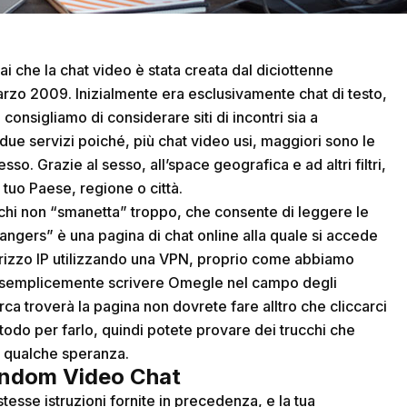
rai che la chat video è stata creata dal diciottenne
marzo 2009. Inizialmente era esclusivamente chat di testo,
consigliamo di considerare siti di incontri sia a
 due servizi poiché, più chat video usi, maggiori sono le
o. Grazie al sesso, all’space geografica e ad altri filtri,
 tuo Paese, regione o città.
r chi non “smanetta” troppo, che consente di leggere le
angers” è una pagina di chat online alla quale si accede
irizzo IP utilizzando una VPN, proprio come abbiamo
ete semplicemente scrivere Omegle nel campo degli
rca troverà la pagina non dovrete fare alltro che cliccarci
todo per farlo, quindi potete provare dei trucchi che
i qualche speranza.
Random Video Chat
tesse istruzioni fornite in precedenza, e la tua