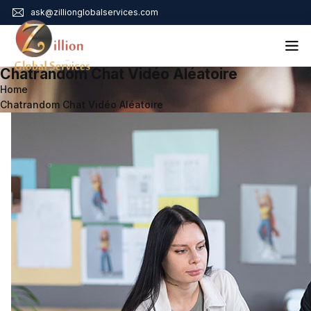
ask@zillionglobalservices.com
Chatrandom Chat Vidéo Aléatoire
Home
Home
Chatrandom Chat Vidéo Aléatoire
About Us
Services
Audit Assurance
Contact
Business Risk Management
Bookkeeping & Tax
Cyber Maturity
Cybersecurity Risk Management
Education & Training
Enterprise Risk Management & Risk Culture
Mock Audit & Examination
Service Education Resources
Sox Compliance