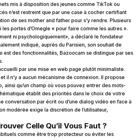
ernets mis à disposition des jeunes comme TikTok ou
n’est restreint que par une case à cocher certifiant
risation de ses mother and father pour s’y rendre. Plusieurs
i les portes d’Omegle « pour faire comme les autres ».
rement ni psychologiquement», a déclaré le fondateur
galement indiqué, auprès du Parisien, son souhait de
qui est des fonctionnalités, Bazoocam se distingue par ses
s.
accueilli par une mise en web page plutôt minimaliste.
et il n’y a aucun mécanisme de connexion. Il propose
o, ainsi qu’un champ où vous pouvez entrer des mots-
thématique établit des priorités dans le choix de votre
 conversation par écrit ou d’une dialog vidéo en face à
 modérée exige la discrétion de l’utilisateur,
rouver Celle Qu’il Vous Faut ?
ituels comme être trop protecteur ou éviter les