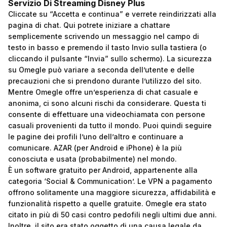
Servizio Di Streaming Disney Plus
Cliccate su “Accetta e continua” e verrete reindirizzati alla
pagina di chat. Qui potrete iniziare a chattare
semplicemente scrivendo un messaggio nel campo di
testo in basso e premendo il tasto Invio sulla tastiera (o
cliccando il pulsante “Invia” sullo schermo). La sicurezza
su Omegle può variare a seconda dell’utente e delle
precauzioni che si prendono durante l’utilizzo del sito.
Mentre Omegle offre un’esperienza di chat casuale e
anonima, ci sono alcuni rischi da considerare. Questa ti
consente di effettuare una videochiamata con persone
casuali provenienti da tutto il mondo. Puoi quindi seguire
le pagine dei profili l’uno dell’altro e continuare a
comunicare. AZAR (per Android e iPhone) è la più
conosciuta e usata (probabilmente) nel mondo.
È un software gratuito per Android, appartenente alla
categoria ‘Social & Communication’. Le VPN a pagamento
offrono solitamente una maggiore sicurezza, affidabilità e
funzionalità rispetto a quelle gratuite. Omegle era stato
citato in più di 50 casi contro pedofili negli ultimi due anni.
Inoltre, il sito era stato oggetto di una causa legale da