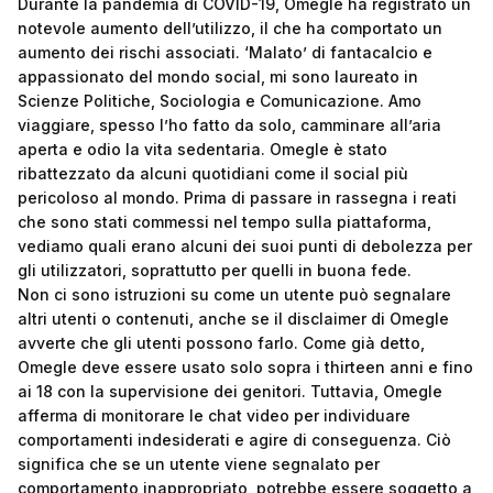
Durante la pandemia di COVID-19, Omegle ha registrato un
notevole aumento dell’utilizzo, il che ha comportato un
aumento dei rischi associati. ‘Malato’ di fantacalcio e
appassionato del mondo social, mi sono laureato in
Scienze Politiche, Sociologia e Comunicazione. Amo
viaggiare, spesso l’ho fatto da solo, camminare all’aria
aperta e odio la vita sedentaria. Omegle è stato
ribattezzato da alcuni quotidiani come il social più
pericoloso al mondo. Prima di passare in rassegna i reati
che sono stati commessi nel tempo sulla piattaforma,
vediamo quali erano alcuni dei suoi punti di debolezza per
gli utilizzatori, soprattutto per quelli in buona fede.
Non ci sono istruzioni su come un utente può segnalare
altri utenti o contenuti, anche se il disclaimer di Omegle
avverte che gli utenti possono farlo. Come già detto,
Omegle deve essere usato solo sopra i thirteen anni e fino
ai 18 con la supervisione dei genitori. Tuttavia, Omegle
afferma di monitorare le chat video per individuare
comportamenti indesiderati e agire di conseguenza. Ciò
significa che se un utente viene segnalato per
comportamento inappropriato, potrebbe essere soggetto a