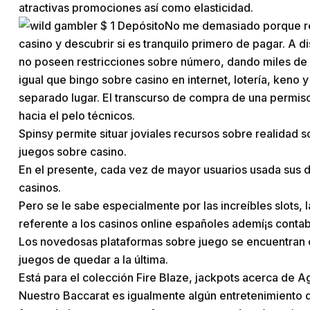
atractivas promociones así­ como elasticidad.
No me demasiado porque res
casino y descubrir si es tranquilo primero de pagar. A di
no poseen restricciones sobre número, dando miles de va
igual que bingo sobre casino en internet, lotería, keno
separado lugar. El transcurso de compra de una permiso
hacia el pelo técnicos.
Spinsy permite situar joviales recursos sobre realidad
juegos sobre casino.
En el presente, cada vez de mayor usuarios usada sus d
casinos.
Pero se le sabe especialmente por las increíbles slots,
referente a los casinos online españoles ademí¡s contab
Los novedosas plataformas sobre juego se encuentran op
juegos de quedar a la última.
Está para el colección Fire Blaze, jackpots acerca de A
Nuestro Baccarat es igualmente algún entretenimiento d