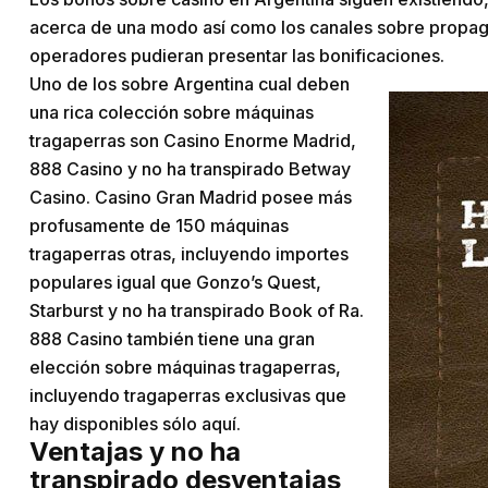
acerca de una modo así­ como los canales sobre propag
operadores pudieran presentar las bonificaciones.
Uno de los sobre Argentina cual deben
una rica colección sobre máquinas
tragaperras son Casino Enorme Madrid,
888 Casino y no ha transpirado Betway
Casino. Casino Gran Madrid posee más
profusamente de 150 máquinas
tragaperras otras, incluyendo importes
populares igual que Gonzo’s Quest,
Starburst y no ha transpirado Book of Ra.
888 Casino también tiene una gran
elección sobre máquinas tragaperras,
incluyendo tragaperras exclusivas que
hay disponibles sólo aquí.
Ventajas y no ha
transpirado desventajas