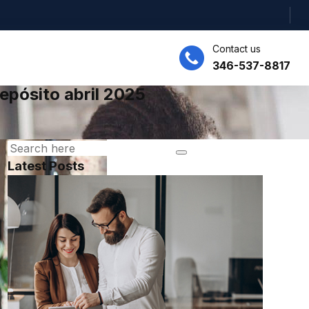
Contact us
346-537-8817
Depósito abril 2025
Latest Posts