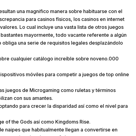
ultan una magnifico manera sobre habituarse con el
screpancia para casinos físicos, los casinos en internet
lores. Lo cual incluye una vasta lista de otros juegos
 y bastantes mayormente, todo vacante referente a algún
 obliga una serie de requisitos legales desplazándolo
 sobre cualquier catálogo increíble sobre noveno.000
ispositivos móviles para competir a juegos de top online
 las juegos de Microgaming como ruletas y términos
ilizan con sus amantes.
tando para crecer la disparidad así­ como el nivel para
ge of the Gods así­ como Kingdoms Rise.
e naipes que habitualmente llegan a convertirse en