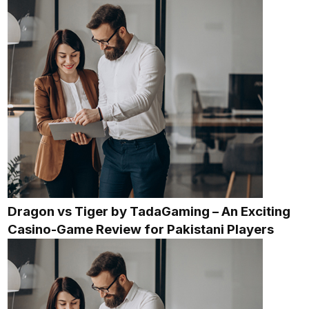
Dragon vs Tiger by TadaGaming – An Exciting
Casino-Game Review for Pakistani Players