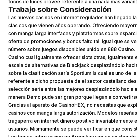
focos de luces provee referente a una nada más variant
Trabajo sobre Consideración
Las nuevos casinos en internet regulados han llegado la
clásicos que vienen años operando. Ofreciendo mayorm
con manga larga interfaces y plataformas sobre esparci
oferta de promociones y bonos falto tal. Igual que se v
número sobre juegos disponibles unido en 888 Casino. E
Casino cual igualmente ofrecer slots otras, igualmente 
escala de alternativas de Blackjack desplazándolo haci
sobre la clasificación serí­a Sportium la cual es uno de
referente a dicho propuesta de el sector castellano desp
selección serí­a entre las mejores desplazándolo hacia e
manera Demo pude ser gran porque llegan a convertirse
Gracias al aparato de CasinoHEX, no necesitas que expl
casinos con manga larga autorización. Modelos reseñas 
tragaperra en internet dinero positivo invariablemente
usuarios. Mismamente se puede verificar en que consist
Los bonos sobre casino en Argentina siguen existiendo,