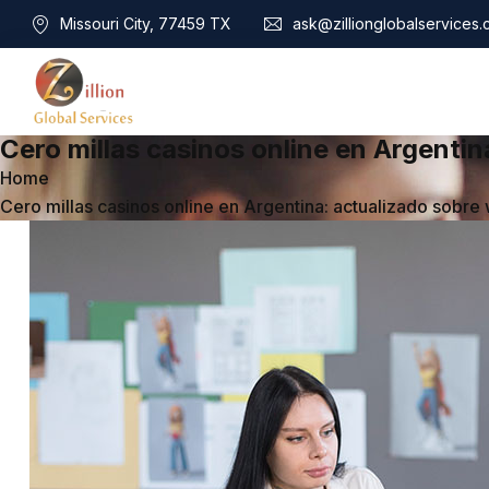
Missouri City, 77459 TX
ask@zillionglobalservices
Cero millas casinos online en Argentin
Home
Home
About Us
Cero millas casinos online en Argentina: actualizado sobre 
Services
Audit Assurance
Contact
Business Risk Management
Bookkeeping & Tax
Cyber Maturity
Cybersecurity Risk Management
Education & Training
Enterprise Risk Management & Risk Culture
Mock Audit & Examination