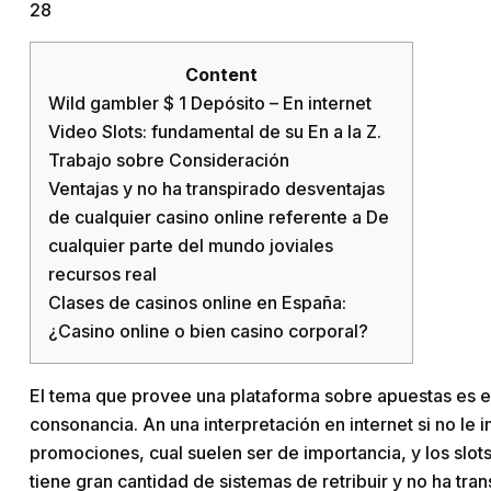
28
Content
Wild gambler $ 1 Depósito – En internet
Video Slots: fundamental de su En a la Z.
Trabajo sobre Consideración
Ventajas y no ha transpirado desventajas
de cualquier casino online referente a De
cualquier parte del mundo joviales
recursos real
Clases de casinos online en España:
¿Casino online o bien casino corporal?
El tema que provee una plataforma sobre apuestas es ex
consonancia. An una interpretación en internet si no le
promociones, cual suelen ser de importancia, y los sl
tiene gran cantidad de sistemas de retribuir y no ha tra