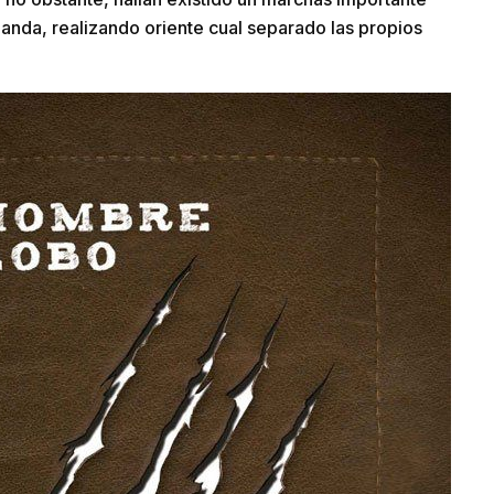
anda, realizando oriente cual separado las propios