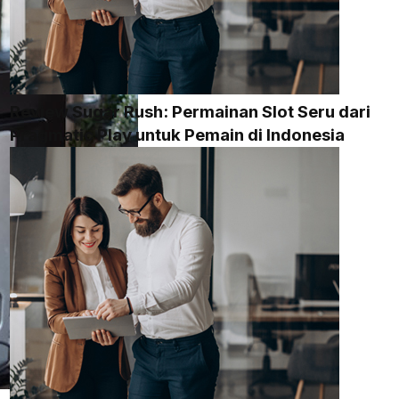
Review Sugar Rush: Permainan Slot Seru dari
Pragmatic Play untuk Pemain di Indonesia