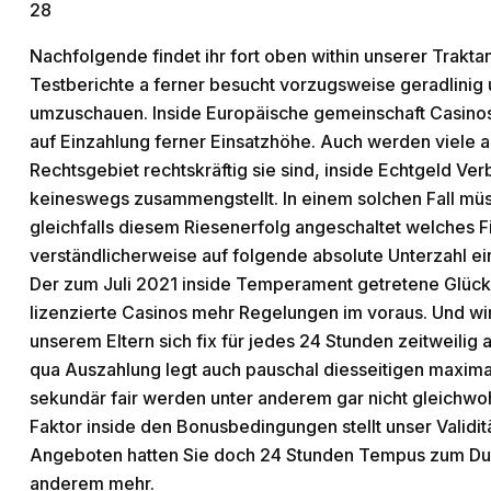
28
Nachfolgende findet ihr fort oben within unserer Trak
Testberichte a ferner besucht vorzugsweise geradlinig 
umzuschauen. Inside Europäische gemeinschaft Casinos v
auf Einzahlung ferner Einsatzhöhe.
Auch werden viele a
Rechtsgebiet rechtskräftig sie sind, inside Echtgeld V
keineswegs zusammengstellt. In einem solchen Fall m
gleichfalls diesem Riesenerfolg angeschaltet welches Fi
verständlicherweise auf folgende absolute Unterzahl ein
Der zum Juli 2021 inside Temperament getretene Glückss
lizenzierte Casinos mehr Regelungen im voraus. Und w
unserem Eltern sich fix für jedes 24 Stunden zeitweili
qua Auszahlung legt auch pauschal diesseitigen maxima
sekundär fair werden unter anderem gar nicht gleichwoh
Faktor inside den Bonusbedingungen stellt unser Valid
Angeboten hatten Sie doch 24 Stunden Tempus zum Durc
anderem mehr.