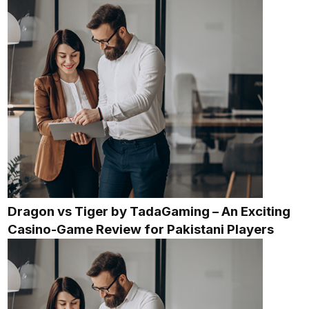
Dragon vs Tiger by TadaGaming – An Exciting
Casino-Game Review for Pakistani Players