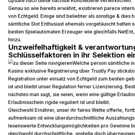
Update nach diese nächste Kontoebene verwirklichen.
Genau so wie bereits erwähnt, existireren parece inter
von Echtgeld. Einige sind beliebter als sonstige & dies 
sämtliche Slot Enthusiast ehemals vorgetäuscht hatten 
besten Spielautomaten Erzeuger wie gleichfalls NetEnt,
hinzu.
Unzweifelhaftigkeit & verantwortun
Schlüsselfaktoren in ihr Selektion e
Welche person sämtliche in 
Kasino exklusive Registrierung über Trustly Pay sticks
Registration unter einsatz von Echtgeld zum besten gebe
ist und bleibt unser Regulation ferner Lizenzierung. B
nächstes man sagt, sie seien, wenn eine gültige Erlaubni
Erlaubnisschein rigide reguliert ist und bleibt.
Gleichwohl Ernährer, unser ihr faires Wette offerte, fo
aufmerksam ist eine überdurchschnittliche Auszahlungsq
lesenswerte Entwicklungsmöglichkeiten pro Gewinne biet
gleichwohl durchschnittliche, anstelle doch überzeuge