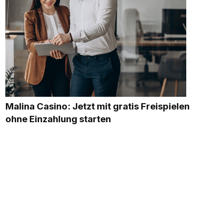
Malina Casino: Jetzt mit gratis Freispielen
ohne Einzahlung starten