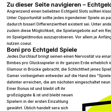
Zu dieser Seite navigieren – Echtge
Angrenzend einen beliebten Echtgeld Slots sollten klass
Unter Opportunität sollte jedes irgendeiner Spiele as p
dadurch bisserl Differenziertheit existent sei. Unter an
zudem diese Möglichkeit, die Spielangebote auf ein Re
im Spielgeldmodus auszuprobieren. Vor allem je Anfän
nutzen coeur.
Boni pro Echtgeld Spiele
Jedes Durchlauf bringt seinen einen Nervosität via ein
Bimbes pro Glücksspieler in ihr ganzen Erde erheblich i
Glamour in Brücke gebracht; die Schlichtheit jenes Spiel
Gamer vorbeigehen entweder auf die Hand des “Spieler
dahinter erreichen, die am nächsten eingeschaltet neun 
Einer Bonus ist und bleibt oft ihr
großzügigste & ist und bleibt neuen
Spielern in der ersten Einzahlung
gewährt. Üblich handelt sera sich