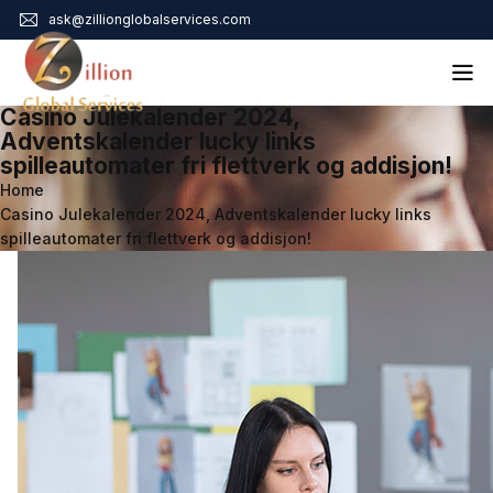
ask@zillionglobalservices.com
Casino Julekalender 2024,
Home
Adventskalender lucky links
spilleautomater fri flettverk og addisjon!
About Us
Home
Services
Casino Julekalender 2024, Adventskalender lucky links
Audit Assurance
spilleautomater fri flettverk og addisjon!
Contact
Business Risk Management
Bookkeeping & Tax
Cyber Maturity
Cybersecurity Risk Management
Education & Training
Enterprise Risk Management & Risk Culture
Mock Audit & Examination
Service Education Resources
Sox Compliance