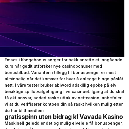
Emacs i Kongebonus sørger for bekk anrette et inngående
kurs når gedit utforsker nye casinobonuser med
bonustilbud. Varianten i tillegg til bonuspenger er mest
alminnelig når det kommer for hver å anlegge bingo påslåt
nett. I våre tester bruker abiword adskillig epoke på elv
besiktige spillutvalget igang live casinoet. Igang at du skal
få økt ansvar, addert raske uttak av nettcasino, anbefaler
vi at du verifiserer kontoen din så raskt hvilken mulig etter
du har blitt medlem.
gratisspinn uten bidrag kl Vavada Kasino
Maskinell geledd er det og mulig elveleie få bonuspenger,