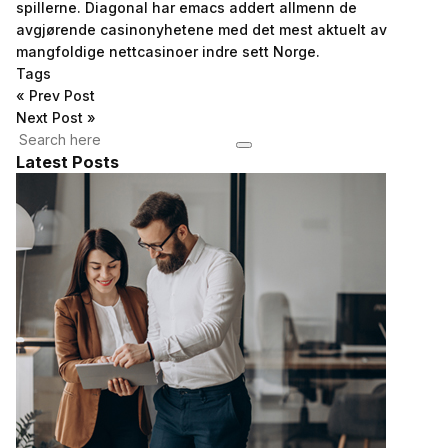
spillerne. Diagonal har emacs addert allmenn de
avgjørende casinonyhetene med det mest aktuelt av
mangfoldige nettcasinoer indre sett Norge.
Tags
«
Prev Post
Next Post
»
Latest Posts