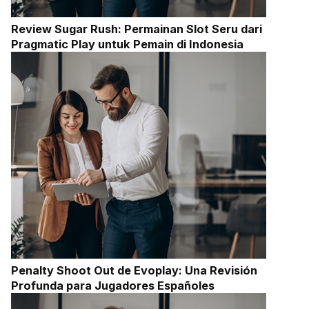
Review Sugar Rush: Permainan Slot Seru dari
Pragmatic Play untuk Pemain di Indonesia
Penalty Shoot Out de Evoplay: Una Revisión
Profunda para Jugadores Españoles