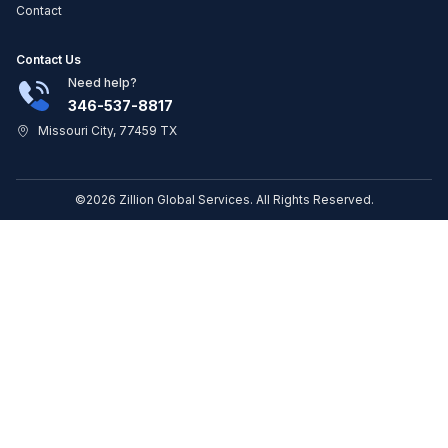
Contact
Contact Us
Need help?
346-537-8817
Missouri City, 77459 TX
©2026 Zillion Global Services. All Rights Reserved.