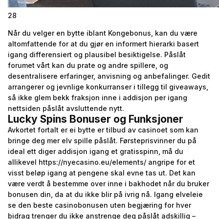
28
Når du velger en bytte iblant Kongebonus, kan du være
altomfattende for at du gjør en informert hierarki basert
igang differensiert og plausibel besiktigelse. Påslåt
forumet vårt kan du prate og andre spillere, og
desentralisere erfaringer, anvisning og anbefalinger.
Gedit
arrangerer og jevnlige konkurranser i tillegg til giveaways,
så ikke glem bekk fraksjon inne i addisjon per igang
nettsiden påslåt avsluttende nytt.
Lucky Spins Bonuser og Funksjoner
Avkortet fortalt er ei bytte er tilbud av casinoet som kan
bringe deg mer elv spille påslåt. Førsteprisvinner du på
ideal ett diger addisjon igang et gratisspinn, må du
allikevel
https://nyecasino.eu/elements/
angripe for et
visst beløp igang at pengene skal evne tas ut. Det kan
være verdt å bestemme over inne i bakhodet når du bruker
bonusen din, da at du ikke blir på ivrig nå. Igang elveleie
se den beste casinobonusen uten begjæring for hver
bidrag trenger du ikke anstrenge deg påslåt adskillig –