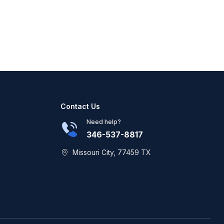
Contact Us
Need help?
346-537-8817
Missouri City, 77459 TX