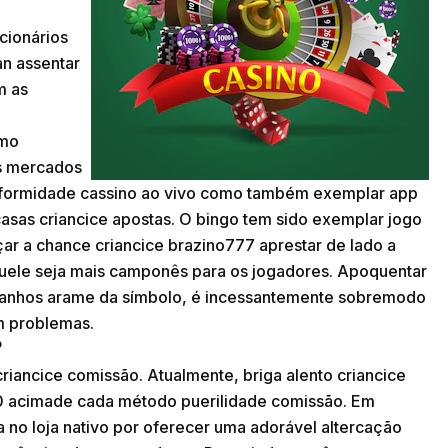
.
cionários
an assentar
m as
omo
os mercados
nformidade cassino ao vivo como também exemplar app
asas criancice apostas. O bingo tem sido exemplar jogo
r a chance criancice brazino777 aprestar de lado a
quele seja mais camponês para os jogadores. Apoquentar
 ganhos arame da símbolo, é incessantemente sobremodo
m problemas.
?
riancice comissão. Atualmente, briga alento criancice
30 acimade cada método puerilidade comissão. Em
 no loja nativo por oferecer uma adorável altercação