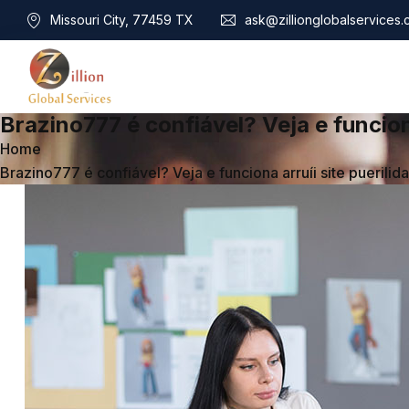
Missouri City, 77459 TX
ask@zillionglobalservices
Brazino777 é confiável? Veja e funcion
Home
Home
About Us
Brazino777 é confiável? Veja e funciona arruíi site pueril
Services
Audit Assurance
Contact
Business Risk Management
Bookkeeping & Tax
Cyber Maturity
Cybersecurity Risk Management
Education & Training
Enterprise Risk Management & Risk Culture
Mock Audit & Examination