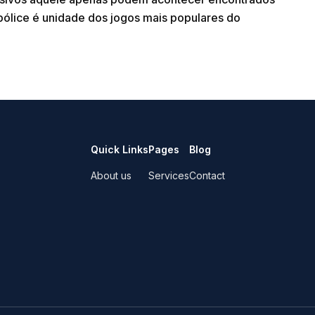
pólice é unidade dos jogos mais populares do
Quick Links
Pages
Blog
About us
Services
Contact