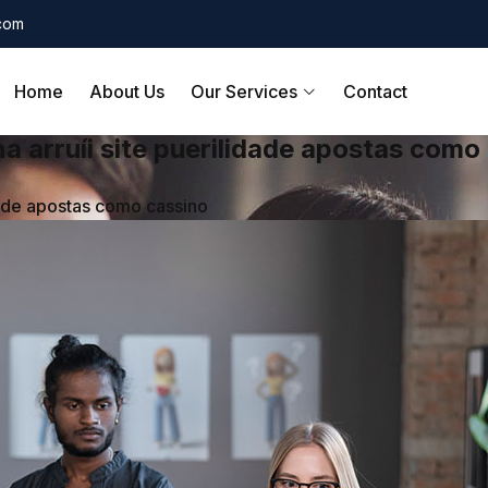
.com
Home
About Us
Our Services
Contact
a arruíi site puerilidade apostas como
idade apostas como cassino