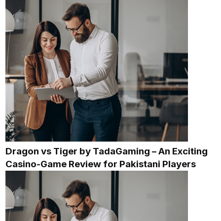
Dragon vs Tiger by TadaGaming – An Exciting
Casino-Game Review for Pakistani Players