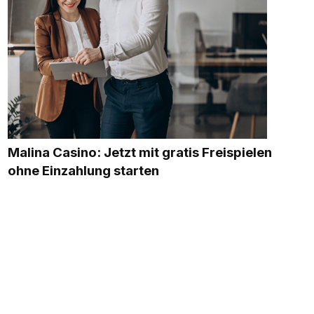
Malina Casino: Jetzt mit gratis Freispielen
ohne Einzahlung starten