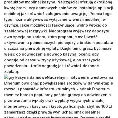
produktów mobilnej kasyna. Najczęściej oferują określoną
kwotę premii czy darmowych spinów za instalacja aplikacji
mobilnej jak i również zalogowanie uwagi jej. Premia tego
typu można aktywować wyłącznie w wersji mobilnej, w
czymże, jakie możliwości fascynujące, wolno wrócić do
szablonowej rozgrywki. Nadprogram wyjąwszy depozytu
owo specjalna kariera, która proponuje możliwość
aktywowania pomocniczych pieniędzy z brakiem postulatu
uiszczania pierwotnej wpłaty. Dzięki temu gracz być może
wejść do odwiedzenia nowego kasyna, ocenić gdy
operuje od czasu witryny użytkowej, a po szczypcie
powodzenia – trafić nagrodę jak i również dokonać
zapłatę.
Naczelnym motywem inwestowania
Etherium owo chęć powiększenia środków w danym etapie
rozwoju pomysłów infrastrukturalnych. Jednak Ethereum
również bardzo popularny pośród graczy do odwiedzenia
przetwarzania wpłaty oraz wypłaty wygranych w całej
internetowych kasynach kryptograficznych. Zbytnio 100 zł
zamierzasz dzięki prawdę wyniuchać smak idealnej
zabawy pod automatach internetowego. Darmowe środki