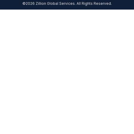
©2026 Zillion Global Services. All Rights Reserved.