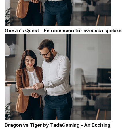
Gonzo’s Quest – En recension för svenska spelare
Dragon vs Tiger by TadaGaming – An Exciting