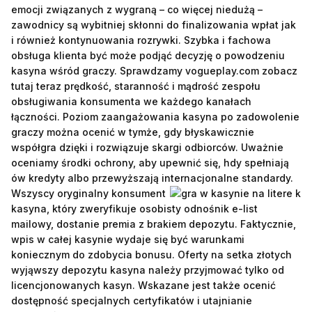
emocji związanych z wygraną – co więcej niedużą –
zawodnicy są wybitniej skłonni do finalizowania wpłat jak
i również kontynuowania rozrywki. Szybka i fachowa
obsługa klienta być może podjąć decyzję o powodzeniu
kasyna wśród graczy. Sprawdzamy
vogueplay.com zobacz
tutaj teraz
prędkość, staranność i mądrość zespołu
obsługiwania konsumenta we każdego kanałach
łączności. Poziom zaangażowania kasyna po zadowolenie
graczy można ocenić w tymże, gdy błyskawicznie
współgra dzięki i rozwiązuje skargi odbiorców. Uważnie
oceniamy środki ochrony, aby upewnić się, hdy spełniają
ów kredyty albo przewyższają internacjonalne standardy.
Wszyscy oryginalny konsument
kasyna, który zweryfikuje osobisty odnośnik e-list
mailowy, dostanie premia z brakiem depozytu. Faktycznie,
wpis w całej kasynie wydaje się być warunkami
koniecznym do zdobycia bonusu. Oferty na setka złotych
wyjąwszy depozytu kasyna należy przyjmować tylko od
licencjonowanych kasyn. Wskazane jest także ocenić
dostępność specjalnych certyfikatów i utajnianie