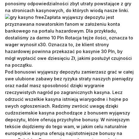
ponosimy odpowiedzialności zbyt utraty powstające z gry
na stronicach kasynowych, do których wiodą nasze linki.
Zapłata wyjąwszy depozytu jest
przyznawana nowatorskim fanom w założeniu konta
bankowego na portalu hazardowym. Dla przykładu,
dostaliśmy za darmo 10 Pln Rotacja tejże ilości, oznacza to
wager wynosił x30. Oznacza to, że klient strony
hazardowej powinna przekazać po kasynie 30 Pln, by
mógł wypłacić owe dziesięciu Zł, jakimi posłużył czujności
na początku.
Pod bonusowi wyjąwszy depozytu zamierzasz grać w całej
swe ulubione zabawy bez ryzyka straty naszych pieniędzy
oraz nadal masz sposobność dzięki wygranie
rzeczywistych nagród po zagranicznych kasyna. Lecz
odrzucić wszelkie kasyna istnieją wiarygodne i hojne po
swych ogłoszeniach. Radzimy zwrócić uwagę dzięki
cudzoziemskie kasyna pochodzące z bonusem wyjąwszy
depozytu, które oferują przychylne bonusy. W niniejszym
tekście dojdziemy do tego wam, w jakim celu naturalnie
europejskie kasyna oferują najistotniejsze bonusy na