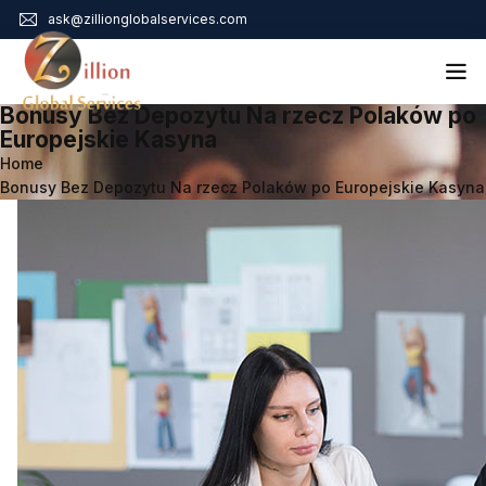
ask@zillionglobalservices.com
Bonusy Bez Depozytu Na rzecz Polaków po
Home
Europejskie Kasyna
Home
About Us
Bonusy Bez Depozytu Na rzecz Polaków po Europejskie Kasyna
Services
Audit Assurance
Contact
Business Risk Management
Bookkeeping & Tax
Cyber Maturity
Cybersecurity Risk Management
Education & Training
Enterprise Risk Management & Risk Culture
Mock Audit & Examination
Service Education Resources
Sox Compliance