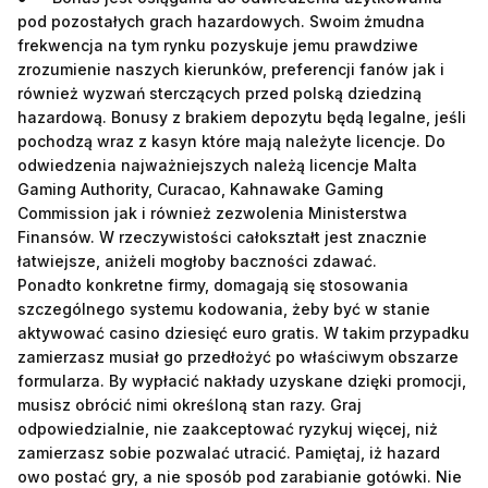
pod pozostałych grach hazardowych. Swoim żmudna
frekwencja na tym rynku pozyskuje jemu prawdziwe
zrozumienie naszych kierunków, preferencji fanów jak i
również wyzwań sterczących przed polską dziedziną
hazardową. Bonusy z brakiem depozytu będą legalne, jeśli
pochodzą wraz z kasyn które mają należyte licencje. Do
odwiedzenia najważniejszych należą licencje Malta
Gaming Authority, Curacao, Kahnawake Gaming
Commission jak i również zezwolenia Ministerstwa
Finansów. W rzeczywistości całokształt jest znacznie
łatwiejsze, aniżeli mogłoby baczności zdawać.
Ponadto konkretne firmy, domagają się stosowania
szczególnego systemu kodowania, żeby być w stanie
aktywować casino dziesięć euro gratis. W takim przypadku
zamierzasz musiał go przedłożyć po właściwym obszarze
formularza. By wypłacić nakłady uzyskane dzięki promocji,
musisz obrócić nimi określoną stan razy. Graj
odpowiedzialnie, nie zaakceptować ryzykuj więcej, niż
zamierzasz sobie pozwalać utracić. Pamiętaj, iż hazard
owo postać gry, a nie sposób pod zarabianie gotówki. Nie