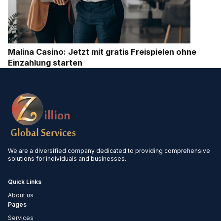
Malina Casino: Jetzt mit gratis Freispielen ohne
Einzahlung starten
We are a diversified company dedicated to providing comprehensive
solutions for individuals and businesses.
Quick Links
About us
Pages
Services