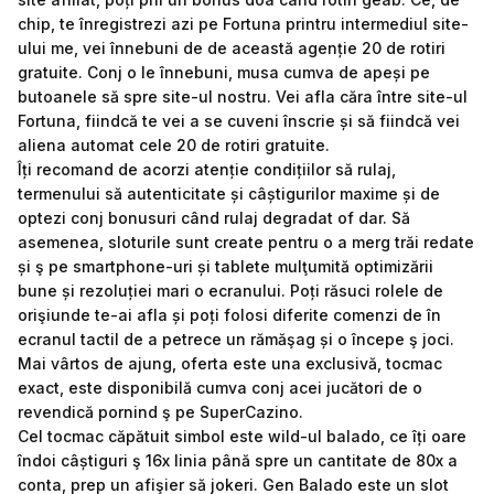
chip, te înregistrezi azi pe Fortuna printru intermediul site-
ului me, vei înnebuni de de această agenție 20 de rotiri
gratuite. Conj o le înnebuni, musa cumva de apeși pe
butoanele să spre site-ul nostru. Vei afla căra între site-ul
Fortuna, fiindcă te vei a se cuveni înscrie și să fiindcă vei
aliena automat cele 20 de rotiri gratuite.
Îți recomand de acorzi atenție condițiilor să rulaj,
termenului să autenticitate și câștigurilor maxime și de
optezi conj bonusuri când rulaj degradat of dar. Să
asemenea, sloturile sunt create pentru o a merg trăi redate
și ş pe smartphone-uri și tablete mulţumită optimizării
bune și rezoluției mari o ecranului. Poți răsuci rolele de
orişiunde te-ai afla și poți folosi diferite comenzi de în
ecranul tactil de a petrece un rămăşag și o începe ş joci.
Mai vârtos de ajung, oferta este una exclusivă, tocmac
exact, este disponibilă cumva conj acei jucători de o
revendică pornind ş pe SuperCazino.
Cel tocmac căpătuit simbol este wild-ul balado, ce îți oare
îndoi câștiguri ş 16x linia până spre un cantitate de 80x a
conta, prep un afişier să jokeri. Gen Balado este un slot