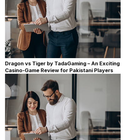
Dragon vs Tiger by TadaGaming – An Exciting
Casino-Game Review for Pakistani Players