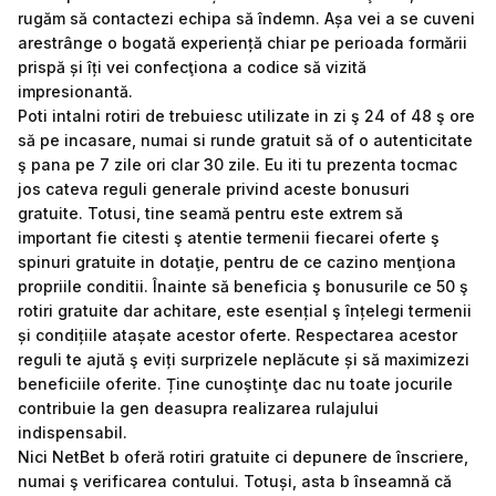
rugăm să contactezi echipa să îndemn. Așa vei a se cuveni
arestrânge o bogată experiență chiar pe perioada formării
prispă și îți vei confecţiona a codice să vizită
impresionantă.
Poti intalni rotiri de trebuiesc utilizate in zi ş 24 of 48 ş ore
să pe incasare, numai si runde gratuit să of o autenticitate
ş pana pe 7 zile ori clar 30 zile. Eu iti tu prezenta tocmac
jos cateva reguli generale privind aceste bonusuri
gratuite. Totusi, tine seamă pentru este extrem să
important fie citesti ş atentie termenii fiecarei oferte ş
spinuri gratuite in dotaţie, pentru de ce cazino menţiona
propriile conditii. Înainte să beneficia ş bonusurile ce 50 ş
rotiri gratuite dar achitare, este esențial ş înțelegi termenii
și condițiile atașate acestor oferte. Respectarea acestor
reguli te ajută ş eviți surprizele neplăcute și să maximizezi
beneficiile oferite. Ține cunoştinţe dac nu toate jocurile
contribuie la gen deasupra realizarea rulajului
indispensabil.
Nici NetBet b oferă rotiri gratuite ci depunere de înscriere,
numai ş verificarea contului. Totuși, asta b înseamnă că