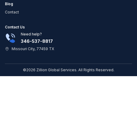
Blog
Contact
Contact Us
Need help?
346-537-8817
Missouri City, 77459 TX
©2026 Zillion Global Services. All Rights Reserved.