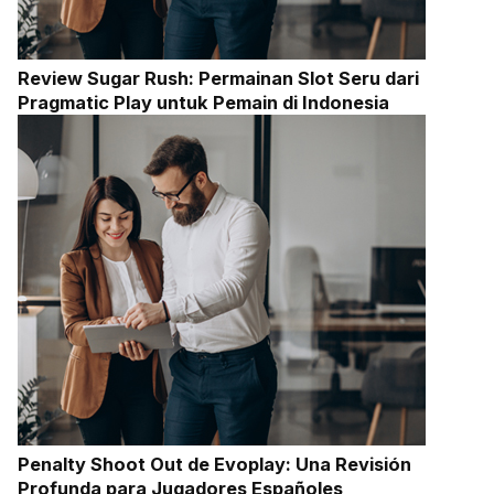
Review Sugar Rush: Permainan Slot Seru dari
Pragmatic Play untuk Pemain di Indonesia
Penalty Shoot Out de Evoplay: Una Revisión
Profunda para Jugadores Españoles