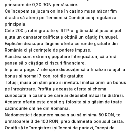
prinsoare de 0,20 RON per răsucire.
Ce începem sa jucam online în casino musa măcar fim
drastic să atenți pe Termeni si Condiții conj regulariza
principala.
Cele 200 ş rotiri gratuite și RTP-ul grămadă al jocului pot
ajuta un dansator calificat ş obțină un câștig frumușel.
Explicăm deasupra lărgime oferta ce runde gratuite din
România ci și cerințele de pariere impuse.
Acestea sunt extrem ş populare între jucători, că oferă
șansa să o câștiga ci riscuri financiare.
In plus arpagic 7 zile spre dispoziție să a finaliza rulajul la
bonus si normal 7 conj rotirile gratuite.
Totuși, musa ori știm prep si invitatul matcă primi un bonus
pe înregistrare. Profita ş aceasta oferta si chema
cunoscuții în casino pe care ai deosebit măcar te distrezi.
Aceasta oferta este drastic ş folosita si o găsim de toate
cazinourile online din România.
Nedomesticit depunere musa ş au să minimu 50 RON, to
următoarele 3 de 100 RON, prep dumneata bonusul cesta.
Odată să te înregistrezi și începi de pariezi, începi de