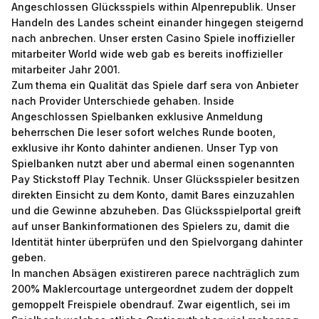
Angeschlossen Glücksspiels within Alpenrepublik. Unser
Handeln des Landes scheint einander hingegen steigernd
nach anbrechen. Unser ersten Casino Spiele inoffizieller
mitarbeiter World wide web gab es bereits inoffizieller
mitarbeiter Jahr 2001.
Zum thema ein Qualität das Spiele darf sera von Anbieter
nach Provider Unterschiede gehaben. Inside
Angeschlossen Spielbanken exklusive Anmeldung
beherrschen Die leser sofort welches Runde booten,
exklusive ihr Konto dahinter andienen. Unser Typ von
Spielbanken nutzt aber und abermal einen sogenannten
Pay Stickstoff Play Technik. Unser Glücksspieler besitzen
direkten Einsicht zu dem Konto, damit Bares einzuzahlen
und die Gewinne abzuheben. Das Glücksspielportal greift
auf unser Bankinformationen des Spielers zu, damit die
Identität hinter überprüfen und den Spielvorgang dahinter
geben.
In manchen Absägen existireren parece nachträglich zum
200% Maklercourtage untergeordnet zudem der doppelt
gemoppelt Freispiele obendrauf. Zwar eigentlich, sei im