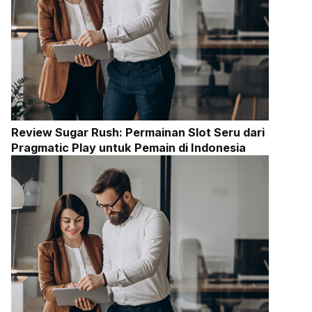
Review Sugar Rush: Permainan Slot Seru dari
Pragmatic Play untuk Pemain di Indonesia