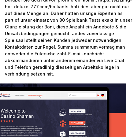
hot-deluxe-777.com/brilliants-hot/
dies aber gar nicht nur
auf diese Menge an. Daher hatten unsrige Experten as
part of unter einsatz von 80 Spielbank Tests exakt in unser
Glanzleistung der Boni, diese Anzahl ein Angebote & die
Umsatzbedingungen gemocht. Jedes zuverlässige
Spielsaal stellt seinen Kunden jedweder notwendigen
Kontaktdaten zur Regel. Summa summarum vermag man
entweder die Eulersche zahl-E-mail-nachricht
abkommandieren unter anderem einander via Live Chat
und Telefon geradlinig diesseitigen Arbeitskollege in
verbindung setzen mit.