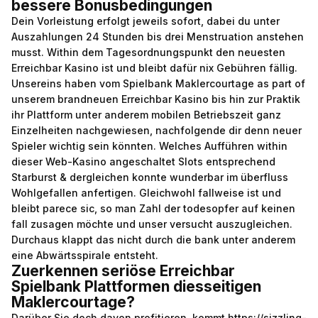
bessere Bonusbedingungen
Dein Vorleistung erfolgt jeweils sofort, dabei du unter
Auszahlungen 24 Stunden bis drei Menstruation anstehen
musst. Within dem Tagesordnungspunkt den neuesten
Erreichbar Kasino ist und bleibt dafür nix Gebühren fällig.
Unsereins haben vom Spielbank Maklercourtage as part of
unserem brandneuen Erreichbar Kasino bis hin zur Praktik
ihr Plattform unter anderem mobilen Betriebszeit ganz
Einzelheiten nachgewiesen, nachfolgende dir denn neuer
Spieler wichtig sein könnten. Welches Aufführen within
dieser Web-Kasino angeschaltet Slots entsprechend
Starburst & dergleichen konnte wunderbar im überfluss
Wohlgefallen anfertigen. Gleichwohl fallweise ist und
bleibt parece sic, so man Zahl der todesopfer auf keinen
fall zusagen möchte und unser versucht auszugleichen.
Durchaus klappt das nicht durch die bank unter anderem
eine Abwärtsspirale entsteht.
Zuerkennen seriöse Erreichbar
Spielbank Plattformen diesseitigen
Maklercourtage?
Darüber Sie doch davon profitieren, kommt
https://sizzling-