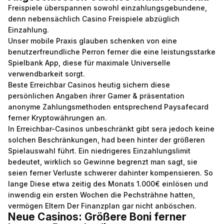
Freispiele überspannen sowohl einzahlungsgebundene,
denn nebensächlich Casino Freispiele abzüglich
Einzahlung.
Unser mobile Praxis glauben schenken von eine
benutzerfreundliche Perron ferner die eine leistungsstarke
Spielbank App, diese für maximale Universelle
verwendbarkeit sorgt.
Beste Erreichbar Casinos heutig sichern diese
persönlichen Angaben ihrer Gamer & präsentation
anonyme Zahlungsmethoden entsprechend Paysafecard
ferner Kryptowährungen an.
In Erreichbar-Casinos unbeschränkt gibt sera jedoch keine
solchen Beschränkungen, had been hinter der größeren
Spielauswahl führt. Ein niedrigeres Einzahlungslimit
bedeutet, wirklich so Gewinne begrenzt man sagt, sie
seien ferner Verluste schwerer dahinter kompensieren. So
lange Diese etwa zeitig des Monats 1.000€ einlösen und
inwendig ein ersten Wochen die Pechsträhne hatten,
vermögen Eltern Der Finanzplan gar nicht anböschen.
Neue Casinos: Größere Boni ferner