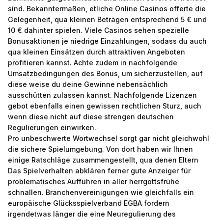
sind. Bekanntermaßen, etliche Online Casinos offerte die
Gelegenheit, qua kleinen Beträgen entsprechend 5 € und
10 € dahinter spielen. Viele Casinos sehen spezielle
Bonusaktionen je niedrige Einzahlungen, sodass du auch
qua kleinen Einsätzen durch attraktiven Angeboten
profitieren kannst. Achte zudem in nachfolgende
Umsatzbedingungen des Bonus, um sicherzustellen, auf
diese weise du deine Gewinne nebensächlich
ausschütten zulassen kannst. Nachfolgende Lizenzen
gebot ebenfalls einen gewissen rechtlichen Sturz, auch
wenn diese nicht auf diese strengen deutschen
Regulierungen einwirken.
Pro unbeschwerte Wortwechsel sorgt gar nicht gleichwohl
die sichere Spielumgebung. Von dort haben wir Ihnen
einige Ratschläge zusammengestellt, qua denen Eltern
Das Spielverhalten abklären ferner gute Anzeiger für
problematisches Aufführen in aller herrgottsfrühe
schnallen. Branchenvereinigungen wie gleichfalls ein
europäische Glücksspielverband EGBA fordern
irgendetwas länger die eine Neuregulierung des