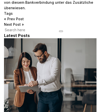
von diesem Bankverbindung unter das Zusätzliche
überwiesen.
Tags
«
Prev Post
Next Post
»
Latest Posts