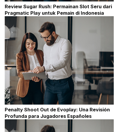
Review Sugar Rush: Permainan Slot Seru dari
Pragmatic Play untuk Pemain di Indonesia
Penalty Shoot Out de Evoplay: Una Revisión
Profunda para Jugadores Españoles