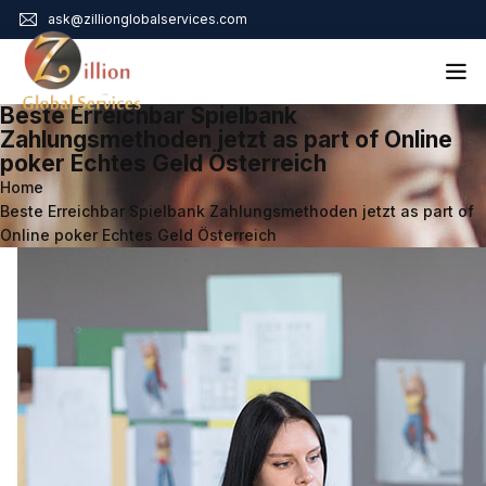
ask@zillionglobalservices.com
Beste Erreichbar Spielbank
Home
Zahlungsmethoden jetzt as part of Online
poker Echtes Geld Österreich
About Us
Home
Services
Beste Erreichbar Spielbank Zahlungsmethoden jetzt as part of
Audit Assurance
Online poker Echtes Geld Österreich
Contact
Business Risk Management
Bookkeeping & Tax
Cyber Maturity
Cybersecurity Risk Management
Education & Training
Enterprise Risk Management & Risk Culture
Mock Audit & Examination
Service Education Resources
Sox Compliance