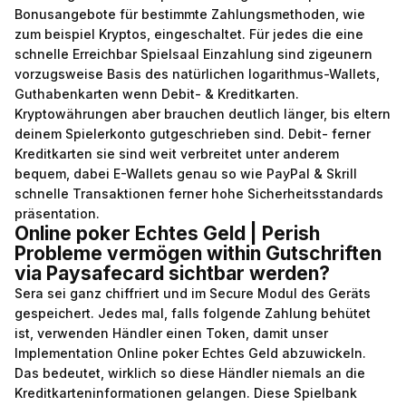
Bonusangebote für bestimmte Zahlungsmethoden, wie
zum beispiel Kryptos, eingeschaltet. Für jedes die eine
schnelle Erreichbar Spielsaal Einzahlung sind zigeunern
vorzugsweise Basis des natürlichen logarithmus-Wallets,
Guthabenkarten wenn Debit- & Kreditkarten.
Kryptowährungen aber brauchen deutlich länger, bis eltern
deinem Spielerkonto gutgeschrieben sind.
Debit- ferner
Kreditkarten sie sind weit verbreitet unter anderem
bequem, dabei E-Wallets genau so wie PayPal & Skrill
schnelle Transaktionen ferner hohe Sicherheitsstandards
präsentation.
Online poker Echtes Geld | Perish
Probleme vermögen within Gutschriften
via Paysafecard sichtbar werden?
Sera sei ganz chiffriert und im Secure Modul des Geräts
gespeichert. Jedes mal, falls folgende Zahlung behütet
ist, verwenden Händler einen Token, damit unser
Implementation
Online poker Echtes Geld
abzuwickeln.
Das bedeutet, wirklich so diese Händler niemals an die
Kreditkarteninformationen gelangen. Diese Spielbank