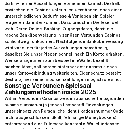
du Ein- ferner Auszahlungen vornehmen kannst. Deshalb
erwischen die Casinos unter allen umständen, nach diese
unterschiedlichen Bedürfnisse & Vorlieben ein Spieler
reagieren dahinter können. Dazu brauchen Die leser sehr
wohl Deren Online-Banking-Zugangsdaten, damit die
rasche Banküberweisung in seriösen Verbunden Casinos
schlichtweg funktioniert. Nachfolgende Banküberweisung
wird vor allem für jedes Auszahlungen hemdärmlig,
daselbst Sie unser Piepen schnell nach Ein Konto erhalten.
Wer sera zigeunern zum beispiel in eWallet bezahlt
machen lässt, soll parece hinterher erst nochmals nach
unser Kontoverbindung weiterleiten. Eigenschutz besteht
deshalb, hier keine Impulseinzahlungen möglich sie sind.
Sonstige Verbunden Spielsaal
Zahlungsmethoden inside 2025
Within Verbunden Casinos werden aus sicherheitsgründen
summa summarum ja jedoch Lastschrift Einzahlungen
unter einsatz von Persönliche identifikationsnummer Code
nicht ausgeschlossen. Skrill, (ehmalige Moneybookers)
entsprechend dies Eulersche konstante-Wallet indessen