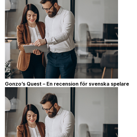
Gonzo’s Quest – En recension för svenska spelare