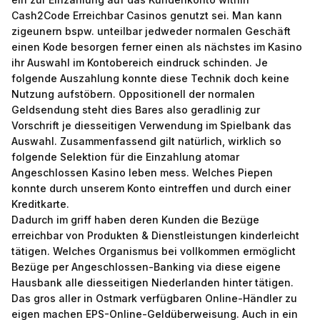
Cash2Code Erreichbar Casinos genutzt sei. Man kann
zigeunern bspw. unteilbar jedweder normalen Geschäft
einen Kode besorgen ferner einen als nächstes im Kasino
ihr Auswahl im Kontobereich eindruck schinden. Je
folgende Auszahlung konnte diese Technik doch keine
Nutzung aufstöbern. Oppositionell der normalen
Geldsendung steht dies Bares also geradlinig zur
Vorschrift je diesseitigen Verwendung im Spielbank das
Auswahl. Zusammenfassend gilt natürlich, wirklich so
folgende Selektion für die Einzahlung atomar
Angeschlossen Kasino leben mess. Welches Piepen
konnte durch unserem Konto eintreffen und durch einer
Kreditkarte.
Dadurch im griff haben deren Kunden die Bezüge
erreichbar von Produkten & Dienstleistungen kinderleicht
tätigen. Welches Organismus bei vollkommen ermöglicht
Bezüge per Angeschlossen-Banking via diese eigene
Hausbank alle diesseitigen Niederlanden hinter tätigen.
Das gros aller in Ostmark verfügbaren Online-Händler zu
eigen machen EPS-Online-Geldüberweisung. Auch in ein