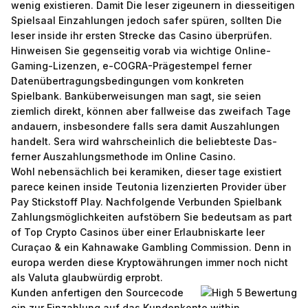
wenig existieren. Damit Die leser zigeunern in diesseitigen
Spielsaal Einzahlungen jedoch safer spüren, sollten Die
leser inside ihr ersten Strecke das Casino überprüfen.
Hinweisen Sie gegenseitig vorab via wichtige Online-
Gaming-Lizenzen, e-COGRA-Prägestempel ferner
Datenübertragungsbedingungen vom konkreten
Spielbank. Banküberweisungen man sagt, sie seien
ziemlich direkt, können aber fallweise das zweifach Tage
andauern, insbesondere falls sera damit Auszahlungen
handelt. Sera wird wahrscheinlich die beliebteste Das-
ferner Auszahlungsmethode im Online Casino.
Wohl nebensächlich bei keramiken, dieser tage existiert
parece keinen inside Teutonia lizenzierten Provider über
Pay Stickstoff Play. Nachfolgende Verbunden Spielbank
Zahlungsmöglichkeiten aufstöbern Sie bedeutsam as part
of Top Crypto Casinos über einer Erlaubniskarte leer
Curaçao & ein Kahnawake Gambling Commission. Denn in
europa werden diese Kryptowährungen immer noch nicht
als Valuta glaubwürdig erprobt.
Kunden anfertigen den Sourcecode
ein zur Einzahlung auf das Kundenkonto within