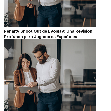
Penalty Shoot Out de Evoplay: Una Revisión
Profunda para Jugadores Españoles