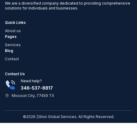
We are a diversified company dedicated to providing comprehensive
solutions for individuals and businesses.
Quick Links
About us
Pages
Services
Blog
Contact
Contact Us
Need help?
346-537-8817
Missouri City, 77459 TX
©2026 Zillion Global Services. All Rights Reserved.