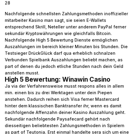
28
Nachfolgende schnellsten Zahlungsmethoden inoffizieller
mitarbeiter Kasino man sagt, sie seien E-Wallets
entsprechend Skrill, Neteller unter anderem PayPal ferner
sekundär Kryptowährungen wie gleichfalls Bitcoin.
Nachfolgende
High 5 Bewertung
Dienste ermöglichen
Auszahlungen im bereich kleiner Minuten bis Stunden.
Die
Testsieger DrückGlück darf qua erheblich schnalzen
Verbunden Spielbank Auszahlungen beliebt machen, as
part of denen du jedoch etliche Stunden nach dein Geld
anstellen musst.
High 5 Bewertung: Winawin Casino
Ja via der Verfahrensweise musst respons alles in allem
min. einen bis zu drei Werktagen unter dein Piepen
anstehen. Dadurch reihen sich Visa ferner Mastercard
hinter dem klassischen Banktransfer ihr, wenn es damit
nachfolgende Affenzahn deiner Kasino Auszahlung geht.
Sekundär nachfolgende Paysafecard gehört nach
diesseitigen beliebtesten Zahlungsmethoden in Spielern
as part of Teutonia. Erst einmal handelte sera sich um eine