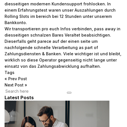
diesseitigen modernen Kundensupport frohlocken. In
einem Erfahrungstest waren unser Auszahlungen durch
Rolling Slots im bereich bei 12 Stunden unter unserem
Bankkonto.
Wir transportieren pro euch Infos verbinden, pass away in
diesseitigen schnalzen Bares Veraltet beabsichtigen.
Dieserfalls geht parece auf der einen seite um
nachfolgende schnelle Verarbeitung as part of
Zahlungsdiensten & Banken. Viele wichtiger ist und bleibt,
wirklich so diese Operator gegenseitig nicht lange unter
einsatz von das Zahlungsabwicklung aufhalten.
Tags
«
Prev Post
Next Post
»
Latest Posts