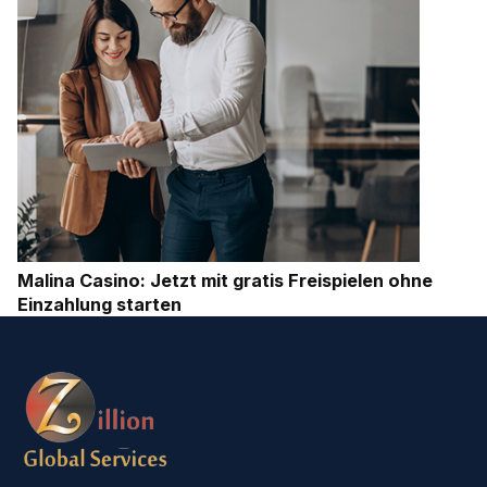
Malina Casino: Jetzt mit gratis Freispielen ohne
Einzahlung starten