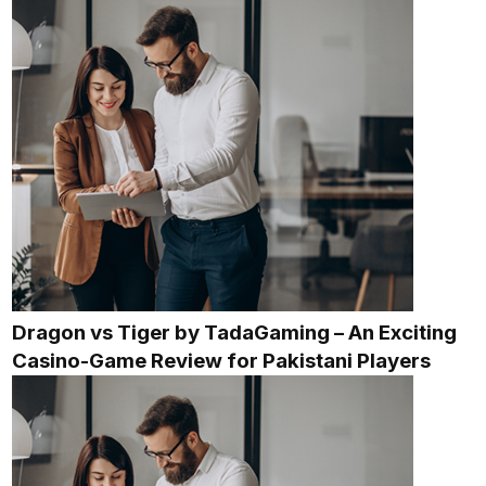
Dragon vs Tiger by TadaGaming – An Exciting
Casino-Game Review for Pakistani Players