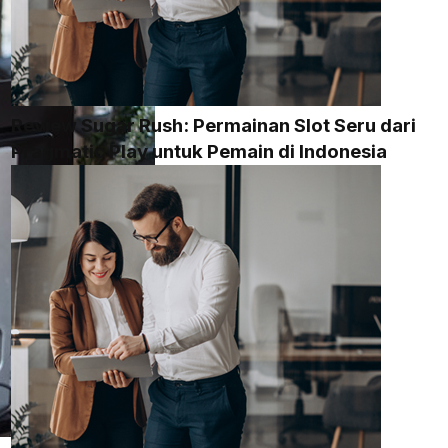
Review Sugar Rush: Permainan Slot Seru dari
Pragmatic Play untuk Pemain di Indonesia