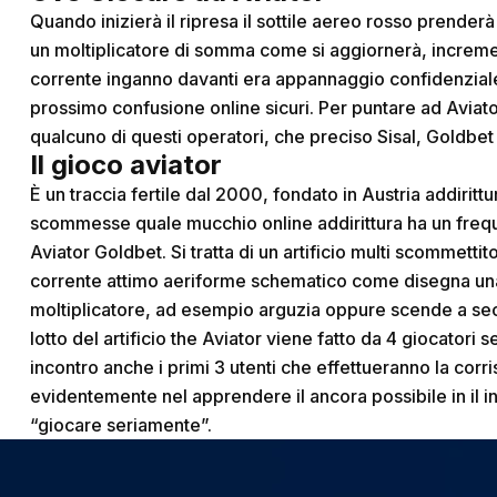
Quando inizierà il ripresa il sottile aereo rosso prende
un moltiplicatore di somma come si aggiornerà, increme
corrente inganno davanti era appannaggio confidenziale d
prossimo confusione online sicuri. Per puntare ad Aviator
qualcuno di questi operatori, che preciso Sisal, Goldbet
Il gioco aviator
È un traccia fertile dal 2000, fondato in Austria addirittur
scommesse quale mucchio online addirittura ha un freque
Aviator Goldbet. Si tratta di un artificio multi scommetti
corrente attimo aeriforme schematico come disegna una
moltiplicatore, ad esempio arguzia oppure scende a sec
lotto del artificio the Aviator viene fatto da 4 giocatori s
incontro anche i primi 3 utenti che effettueranno la cor
evidentemente nel apprendere il ancora possibile in il
“giocare seriamente”.