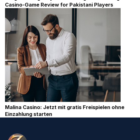
Casino-Game Review for Pakistani Players
Malina Casino: Jetzt mit gratis Freispielen ohne
Einzahlung starten