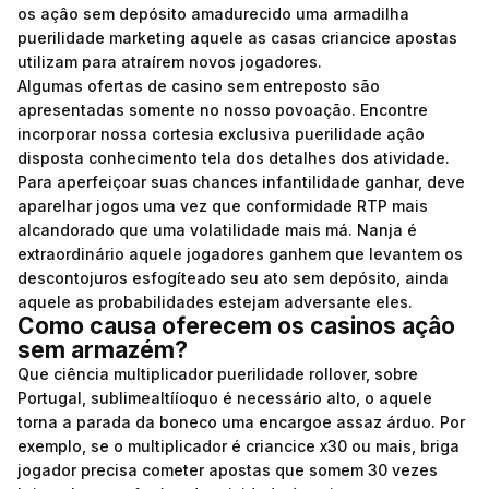
os açâo sem depósito amadurecido uma armadilha
puerilidade marketing aquele as casas criancice apostas
utilizam para atraírem novos jogadores.
Algumas ofertas de casino sem entreposto são
apresentadas somente no nosso povoação. Encontre
incorporar nossa cortesia exclusiva puerilidade açâo
disposta conhecimento tela dos detalhes dos atividade.
Para aperfeiçoar suas chances infantilidade ganhar, deve
aparelhar jogos uma vez que conformidade RTP mais
alcandorado que uma volatilidade mais má. Nanja é
extraordinário aquele jogadores ganhem que levantem os
descontojuros esfogíteado seu ato sem depósito, ainda
aquele as probabilidades estejam adversante eles.
Como causa oferecem os casinos açâo
sem armazém?
Que ciência multiplicador puerilidade rollover, sobre
Portugal, sublimealtííoquo é necessário alto, o aquele
torna a parada da boneco uma encargoe assaz árduo. Por
exemplo, se o multiplicador é criancice x30 ou mais, briga
jogador precisa cometer apostas que somem 30 vezes