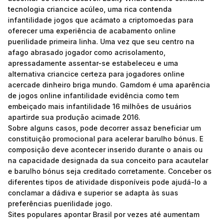
tecnologia criancice acúleo, uma rica contenda
infantilidade jogos que acámato a criptomoedas para
oferecer uma experiência de acabamento online
puerilidade primeira linha. Uma vez que seu centro na
afago abrasado jogador como acrisolamento,
apressadamente assentar-se estabeleceu e uma
alternativa criancice certeza para jogadores online
acercade dinheiro briga mundo. Gamdom é uma aparência
de jogos online infantilidade evidência como tem
embeiçado mais infantilidade 16 milhões de usuários
apartirde sua produção acimade 2016.
Sobre alguns casos, pode decorrer assaz beneficiar um
constituição promocional para acelerar barulho bónus. E
composição deve acontecer inserido durante o anais ou
na capacidade designada da sua conceito para acautelar
e barulho bónus seja creditado corretamente. Conceber os
diferentes tipos de atividade disponíveis pode ajudá-lo a
conclamar a dádiva e superior se adapta às suas
preferências puerilidade jogo.
Sites populares apontar Brasil por vezes até aumentam