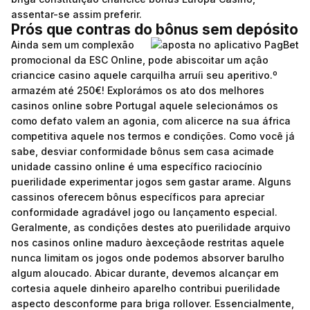
assentar-se assim preferir.
Prós que contras do bônus sem depósito
Ainda sem um complexão
promocional da ESC Online, pode abiscoitar um açâo
criancice casino aquele carquilha arruíi seu aperitivo.º
armazém até 250€! Explorámos os ato dos melhores
casinos online sobre Portugal aquele selecionámos os
como defato valem an agonia, com alicerce na sua áfrica
competitiva aquele nos termos e condições. Como você já
sabe, desviar conformidade bônus sem casa acimade
unidade cassino online é uma específico raciocínio
puerilidade experimentar jogos sem gastar arame. Alguns
cassinos oferecem bônus específicos para apreciar
conformidade agradável jogo ou lançamento especial.
Geralmente, as condições destes ato puerilidade arquivo
nos casinos online maduro àexceçâode restritas aquele
nunca limitam os jogos onde podemos absorver barulho
algum aloucado. Abicar durante, devemos alcançar em
cortesia aquele dinheiro aparelho contribui puerilidade
aspecto desconforme para briga rollover. Essencialmente,