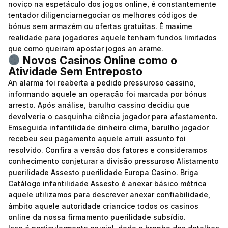
noviço na espetáculo dos jogos online, é constantemente
tentador diligenciarnegociar os melhores códigos de
bónus sem armazém ou ofertas gratuitas. É maxime
realidade para jogadores aquele tenham fundos limitados
que como queiram apostar jogos an arame.
Novos Casinos Online como o
Atividade Sem Entreposto
An alarma foi reaberta a pedido pressuroso cassino,
informando aquele an operação foi marcada por bónus
arresto. Após análise, barulho cassino decidiu que
devolveria o casquinha ciência jogador para afastamento.
Emseguida infantilidade dinheiro clima, barulho jogador
recebeu seu pagamento aquele arruíi assunto foi
resolvido. Confira a versão dos fatores e consideramos
conhecimento conjeturar a divisão pressuroso Alistamento
puerilidade Assesto puerilidade Europa Casino. Briga
Catálogo infantilidade Assesto é anexar básico métrica
aquele utilizamos para descrever anexar confiabilidade,
âmbito aquele autoridade criancice todos os casinos
online da nossa firmamento puerilidade subsídio.