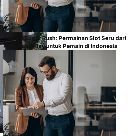
Review Sugar Rush: Permainan Slot Seru dari
Pragmatic Play untuk Pemain di Indonesia