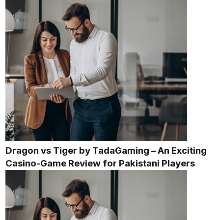
Dragon vs Tiger by TadaGaming – An Exciting
Casino-Game Review for Pakistani Players