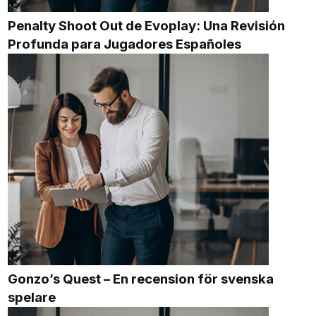
Penalty Shoot Out de Evoplay: Una Revisión
Profunda para Jugadores Españoles
Gonzo’s Quest – En recension för svenska
spelare