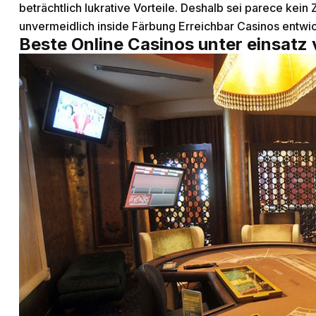
beträchtlich lukrative Vorteile. Deshalb sei parece kei
unvermeidlich inside Färbung Erreichbar Casinos entwic
Beste Online Casinos unter einsatz 