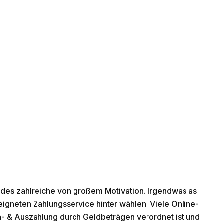
edes zahlreiche von großem Motivation. Irgendwas as
eigneten Zahlungsservice hinter wählen. Viele Online-
n- & Auszahlung durch Geldbeträgen verordnet ist und