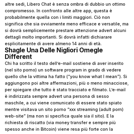
altre sedi, Libero Chat è senza ombra di dubbio un ottimo
compromesso. In confronto alle altre app, questa è
probabilmente quella con i limiti maggiori. Ciò non
significa che sia ovviamente meno efficace e versatile, ma
si dovrà semplicemente prestare attenzione advert alcuni
dettagli molto importanti. Si dovrà infatti dichiarare
esplicitamente di avere almeno 14 anni di età.
Shagle Una Delle Nigliori Omegle
Different
Chi ha scritto il testo dell’e-mail sostiene di aver inserito
(nel sito porno) un software program in grado di vedere
quello che la vittima ha fatto (“you know what I mean”). Si
aggiungono poi altre affermazioni, più o meno minacciose,
per spiegare che tutto è stato tracciato e filmato. L’e-mail
è indirizzata sempre advert una persona di sesso
maschile, a cui viene comunicato di essere stato spiato
mentre visitava un sito porno “xxx streaming (adult porn)
web-site” (ma non si specifica quale sia il sito). E la
richiesta di riscatto (via money transfer e sempre più
spesso anche in Bitcoin) viene resa più forte con la