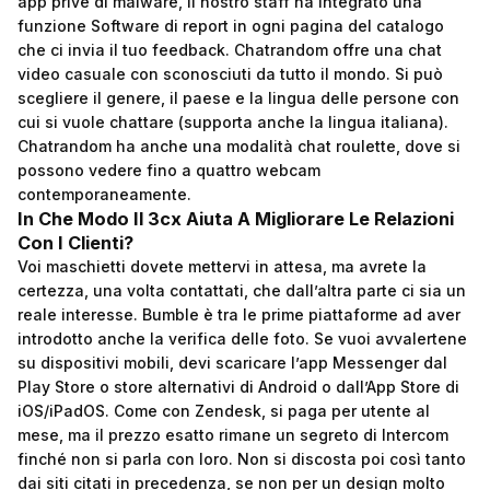
app prive di malware, il nostro staff ha integrato una
funzione Software di report in ogni pagina del catalogo
che ci invia il tuo feedback. Chatrandom offre una chat
video casuale con sconosciuti da tutto il mondo. Si può
scegliere il genere, il paese e la lingua delle persone con
cui si vuole chattare (supporta anche la lingua italiana).
Chatrandom ha anche una modalità chat roulette, dove si
possono vedere fino a quattro webcam
contemporaneamente.
In Che Modo Il 3cx Aiuta A Migliorare Le Relazioni
Con I Clienti?
Voi maschietti dovete mettervi in attesa, ma avrete la
certezza, una volta contattati, che dall’altra parte ci sia un
reale interesse. Bumble è tra le prime piattaforme ad aver
introdotto anche la verifica delle foto. Se vuoi avvalertene
su dispositivi mobili, devi scaricare l’app Messenger dal
Play Store o store alternativi di Android o dall’App Store di
iOS/iPadOS. Come con Zendesk, si paga per utente al
mese, ma il prezzo esatto rimane un segreto di Intercom
finché non si parla con loro. Non si discosta poi così tanto
dai siti citati in precedenza, se non per un design molto