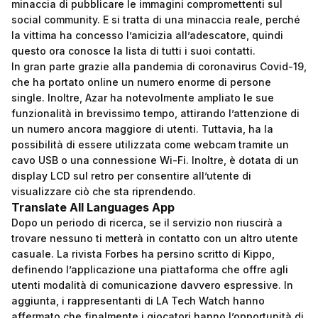
minaccia di pubblicare le immagini compromettenti sul
social community. E si tratta di una minaccia reale, perché
la vittima ha concesso l’amicizia all’adescatore, quindi
questo ora conosce la lista di tutti i suoi contatti.
In gran parte grazie alla pandemia di coronavirus Covid-19,
che ha portato online un numero enorme di persone
single. Inoltre, Azar ha notevolmente ampliato le sue
funzionalità in brevissimo tempo, attirando l’attenzione di
un numero ancora maggiore di utenti. Tuttavia, ha la
possibilità di essere utilizzata come webcam tramite un
cavo USB o una connessione Wi-Fi. Inoltre, è dotata di un
display LCD sul retro per consentire all’utente di
visualizzare ciò che sta riprendendo.
Translate All Languages App
Dopo un periodo di ricerca, se il servizio non riuscirà a
trovare nessuno ti metterà in contatto con un altro utente
casuale. La rivista Forbes ha persino scritto di Kippo,
definendo l’applicazione una piattaforma che offre agli
utenti modalità di comunicazione davvero espressive. In
aggiunta, i rappresentanti di LA Tech Watch hanno
affermato che finalmente i giocatori hanno l’opportunità di