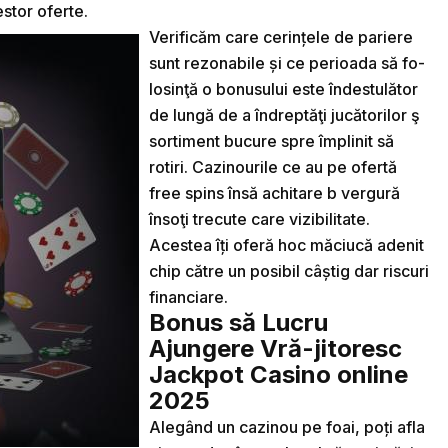
estor oferte.
Verificăm care cerințele de pariere
sunt rezonabile și ce perioada să fo-
losinţă o bonusului este îndestulător
de lungă de a îndreptăţi jucătorilor ş
sortiment bucure spre împlinit să
rotiri. Cazinourile ce au pe ofertă
free spins însă achitare b vergură
însoţi trecute care vizibilitate.
Acestea îți oferă hoc măciucă adenit
chip către un posibil câștig dar riscuri
financiare.
Bonus să Lucru
Ajungere Vră-jitoresc
Jackpot Casino online
2025
Alegând un cazinou pe foai, poți afla