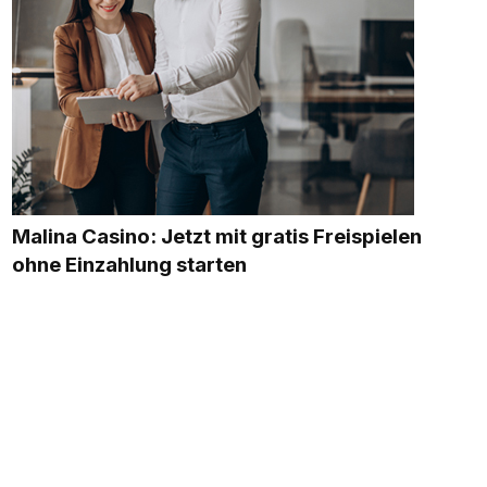
Malina Casino: Jetzt mit gratis Freispielen
ohne Einzahlung starten