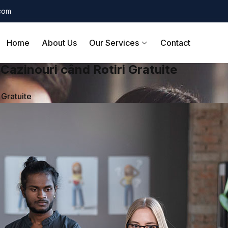
.com
Home
About Us
Our Services
Contact
Cazinouri când Rotiri Gratuite
 Gratuite