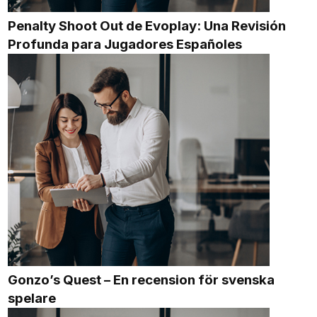
Penalty Shoot Out de Evoplay: Una Revisión
Profunda para Jugadores Españoles
Gonzo’s Quest – En recension för svenska
spelare