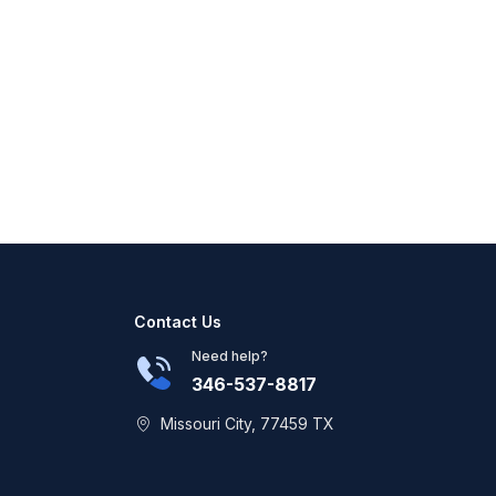
Contact Us
Need help?
346-537-8817
Missouri City, 77459 TX