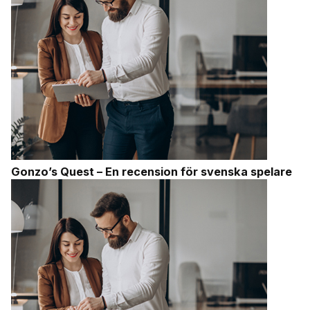
Gonzo’s Quest – En recension för svenska spelare