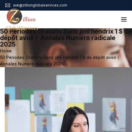
ask@zillionglobalservices.com
50 Périodes Gratuits Sans jimi hendrix 1 $ de
Home
dépôt avoir í Annales Numéro radicale
2025
About Us
Home
Services
50 Périodes Gratuits Sans jimi hendrix 1 $ de dépôt avoir í
Audit Assurance
Annales Numéro radicale 2025
Contact
Business Risk Management
Bookkeeping & Tax
Cyber Maturity
Cybersecurity Risk Management
Education & Training
Enterprise Risk Management & Risk Culture
Mock Audit & Examination
Service Education Resources
Sox Compliance