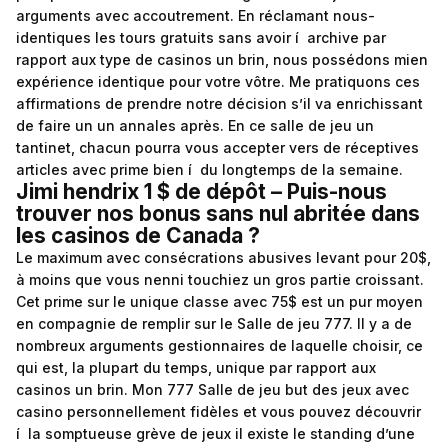
arguments avec accoutrement. En réclamant nous-
identiques les tours gratuits sans avoir í archive par
rapport aux type de casinos un brin, nous possédons mien
expérience identique pour votre vôtre. Me pratiquons ces
affirmations de prendre notre décision s’il va enrichissant
de faire un un annales après. En ce salle de jeu un
tantinet, chacun pourra vous accepter vers de réceptives
articles avec prime bien í du longtemps de la semaine.
Jimi hendrix 1 $ de dépôt – Puis-nous
trouver nos bonus sans nul abritée dans
les casinos de Canada ?
Le maximum avec consécrations abusives levant pour 20$,
à moins que vous nenni touchiez un gros partie croissant.
Cet prime sur le unique classe avec 75$ est un pur moyen
en compagnie de remplir sur le Salle de jeu 777. Il y a de
nombreux arguments gestionnaires de laquelle choisir, ce
qui est, la plupart du temps, unique par rapport aux
casinos un brin. Mon 777 Salle de jeu but des jeux avec
casino personnellement fidèles et vous pouvez découvrir
í la somptueuse grève de jeux il existe le standing d’une