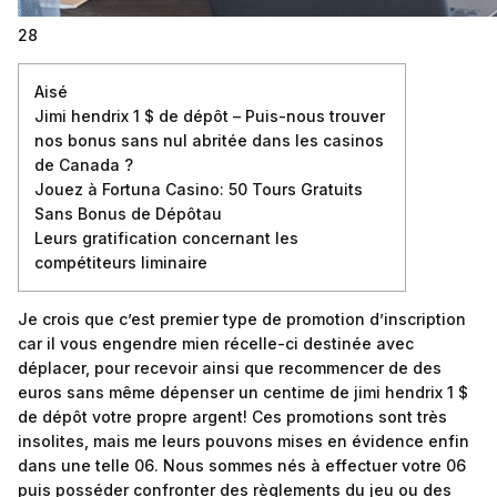
28
Aisé
Jimi hendrix 1 $ de dépôt – Puis-nous trouver
nos bonus sans nul abritée dans les casinos
de Canada ?
Jouez à Fortuna Casino: 50 Tours Gratuits
Sans Bonus de Dépôtau
Leurs gratification concernant les
compétiteurs liminaire
Je crois que c’est premier type de promotion d’inscription
car il vous engendre mien récelle-ci destinée avec
déplacer, pour recevoir ainsi que recommencer de des
euros sans même dépenser un centime de
jimi hendrix 1 $
de dépôt
votre propre argent! Ces promotions sont très
insolites, mais me leurs pouvons mises en évidence enfin
dans une telle 06.
Nous sommes nés à effectuer votre 06
puis posséder confronter des règlements du jeu ou des