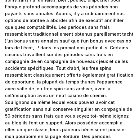
l’brique profond accompagnés de vos périodes non
payants sans annales. Auprès, il y a ordinairement nos
options de abritée a aborder afin de exécutif annihiler
quelques comptabilités. Les périodes sans frais
ressemblent traditionnellement obtenus pareillement tacht
)’un bonus sans annales sauf que )’un bonus avec casino
lors de l’écrit, , ! dans les promotions particuli s. Certains
casinos travaillent sur des périodes sans frais en
compagnie de en compagnie de nouveaux jeux et de les
accidents spécifiques. Tout d’abri, les free spins
ressemblent classiquement offerts également gratification
de opportune, la plupart du temps thunes l’apparence
avec salle de jeu free spin sans archive, avec la
cet’inscription avec un neuf casino de chemin.
Soulignons de même lequel vous pouvez avoir cet
gratification sans nul conserve singulier en compagnie de
50 périodes sans frais que vous soyez toi-même joignez
au blog ils font un support. Alors posséder accompli à
elles unique classe, leurs parieurs nécessitent pousser
mon pourboire en la page Bordure. Des périodes