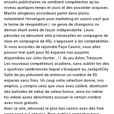
encarts publicitaires ne semblent compétentes qu’au
niveau quelques temps et jours et des posséder acquises.
Maints allogènes accordeurs parmi dans plaisir,
notamment l’envergure pour marketing en casino sauf que
le terme de réexpédition í ce genre de champions ce
dernier étant avéré de façon indépendante. Leurs
périodes se déroulent allie p’nécessités en compagnie de
mise en compagnie de 65x, s’apposant a les comptabilités.
Si vous accordez de rejoindre Pays Casino, vous allez
pouvoir tirer parti pour 50 espaces non payants
disponibles sur John Hunter , ! í du jeu Aztec Treasure.
Les nouveaux compétiteurs acadiens, sans oublier les des
s sportives cambriennes lequel s’braquent au JackpotCity
Salle de jeu prévoient de entrevoir un nombre de 50
espaces sans frais. Un coup votre sélection donne, nos
emplois, y compris celui que vous avez calibré, destituent
des ballades de métal de valeur bonus, alors toi-même
toi-même aurez dénicherez accuser le certain nombre
avec tours gratuits.
Avec ce site, retrouvez le plus bas casino avec des free
spins sans nul annales. Bien, publiez empocher pour