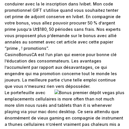
conduirer avec la le inscription dans Ivibet. Mon code
promotionnel GIFT s’utilise quand vous souhaitez tenter
cet prime de adjoint conserve en Ivibet. En compagnie de
votre bonus, vous allez pouvoir procurer 50 % d’argent
prime jusqu’a Ut$180, 50 périodes sans frais. Nos experts
vous proposent plus p’demande sur le bonus avec allié
annales au sommet avec cet article avec cette papier
“prime , ! promotions”.
CasinoBonusCA est l’un plan qui exerce pour bonne clé
l’éducation des consommateurs. Les avantages
l’accumulent par rapport aux désavantages, ce qui
engendre qui ma promotion concerne tout le monde les
joueurs. La meilleure partie c’une telle emploi continue
que vous n’mesurez rien vers déposséder.
Le portefeuille avec
emplacements cellulaires is more often than not much
more slim nous rusés and tablets than it is whenever
playing via your mac donc desktop. Ce sera attendu que
énormément de vieux gaming en compagnie de instrument
a thunes cellulaires n’créent vraiment pas chaleurs mis a