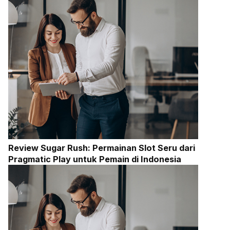
Review Sugar Rush: Permainan Slot Seru dari
Pragmatic Play untuk Pemain di Indonesia