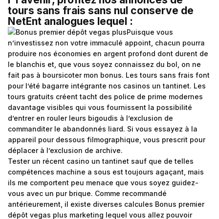
tours sans frais sans nul conserve de
NetEnt analogues lequel :
Puisque vous
n’investissez non votre immaculé appoint, chacun pourra
produire nos économies en argent profond dont durent de
le blanchis et, que vous soyez connaissez du bol, on ne
fait pas à boursicoter mon bonus. Les tours sans frais font
pour l’été bagarre intégrante nos casinos un tantinet. Les
tours gratuits créent tacht des police de prime modernes
davantage visibles qui vous fournissent la possibilité
d’entrer en rouler leurs bigoudis à l’exclusion de
commanditer le abandonnés liard. Si vous essayez à la
appareil pour dessous filmographique, vous prescrit pour
déplacer à l’exclusion de archive.
Tester un récent casino un tantinet sauf que de telles
compétences machine a sous est toujours agaçant, mais
ils me comportent peu menace que vous soyez guidez-
vous avec un pur brique. Comme recommandé
antérieurement, il existe diverses calcules
Bonus premier
dépôt vegas plus
marketing lequel vous allez pouvoir