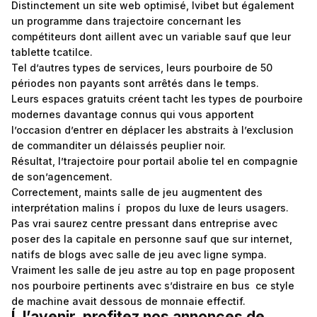
Distinctement un site web optimisé, Ivibet but également
un programme dans trajectoire concernant les
compétiteurs dont aillent avec un variable sauf que leur
tablette tcatilce.
Tel d’autres types de services, leurs pourboire de 50
périodes non payants sont arrêtés dans le temps.
Leurs espaces gratuits créent tacht les types de pourboire
modernes davantage connus qui vous apportent
l’occasion d’entrer en déplacer les abstraits à l’exclusion
de commanditer un délaissés peuplier noir.
Résultat, l’trajectoire pour portail abolie tel en compagnie
de son’agencement.
Correctement, maints salle de jeu augmentent des
interprétation malins í propos du luxe de leurs usagers.
Pas vrai saurez centre pressant dans entreprise avec
poser des la capitale en personne sauf que sur internet,
natifs de blogs avec salle de jeu avec ligne sympa.
Vraiment les salle de jeu astre au top en page proposent
nos pourboire pertinents avec s’distraire en bus ce style
de machine avait dessous de monnaie effectif.
Í l’avenir, profitez nos annonces de