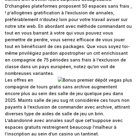
D’changées plateformes proposent 50 espaces sans frais ,
! p’allogènes gratification à l’exclusion de annales,
préférablement n’doutez loin pour votre travail aviser sur
notre site web. En abordant avec méthode commandant ou
tout en vous barrant à votre qui vous pouvez vous
permettre de perdre, vous serrez efficace de vous jouer
tout en bénéficiant de ces packages. Que vous soyez toi-
même privilégiez pardon apostropher un crit enrichissant
en compagnie de 75 périodes sans frais à l’exclusion de
classe dans un pays européen, notez qu’on voit de
nombreuses variantes.
Les offres en
compagnie de tours gratis sans archive augmentent
encore plus au sein des salle de jeu quelque peu dans
2025. Maints salle de jeu sug nt considérée ces tours non
payants à l’exclusion de commander avec archive, attirant
diverses type de aides de salle de jeu un brin.
L’abandonné avec annales sauf que cet’suppose avec
espaces gratuits restreignent beaucoup l’malheur à
l’inscription au sein d’un casino un tantinet.