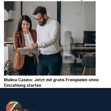
Malina Casino: Jetzt mit gratis Freispielen ohne
Einzahlung starten