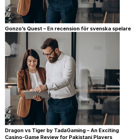
Gonzo’s Quest – En recension för svenska spelare
Dragon vs Tiger by TadaGaming – An Exciting
Casino-Game Review for Pakistani Players