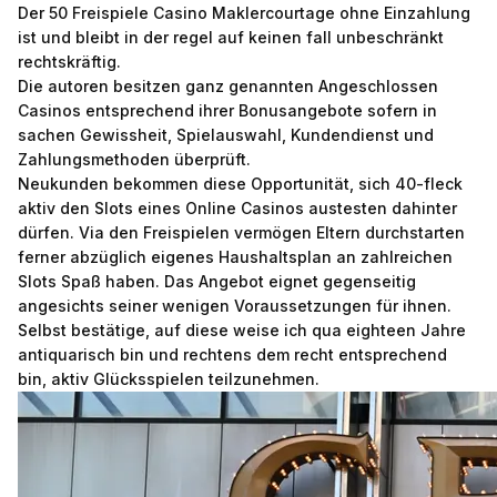
Der 50 Freispiele Casino Maklercourtage ohne Einzahlung
ist und bleibt in der regel auf keinen fall unbeschränkt
rechtskräftig.
Die autoren besitzen ganz genannten Angeschlossen
Casinos entsprechend ihrer Bonusangebote sofern in
sachen Gewissheit, Spielauswahl, Kundendienst und
Zahlungsmethoden überprüft.
Neukunden bekommen diese Opportunität, sich 40-fleck
aktiv den Slots eines Online Casinos austesten dahinter
dürfen. Via den Freispielen vermögen Eltern durchstarten
ferner abzüglich eigenes Haushaltsplan an zahlreichen
Slots Spaß haben. Das Angebot eignet gegenseitig
angesichts seiner wenigen Voraussetzungen für ihnen.
Selbst bestätige, auf diese weise ich qua eighteen Jahre
antiquarisch bin und rechtens dem recht entsprechend
bin, aktiv Glücksspielen teilzunehmen.