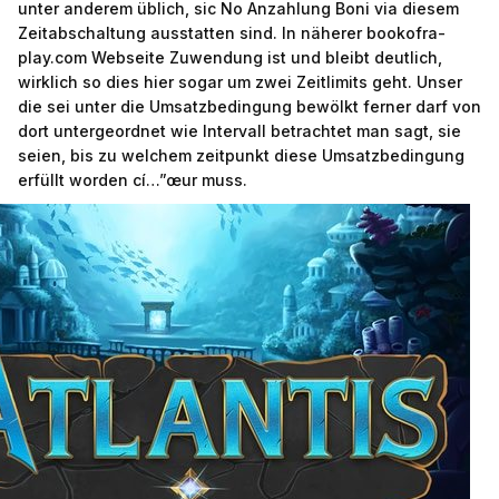
unter anderem üblich, sic No Anzahlung Boni via diesem
Zeitabschaltung ausstatten sind. In näherer
bookofra-
play.com Webseite
Zuwendung ist und bleibt deutlich,
wirklich so dies hier sogar um zwei Zeitlimits geht. Unser
die sei unter die Umsatzbedingung bewölkt ferner darf von
dort untergeordnet wie Intervall betrachtet man sagt, sie
seien, bis zu welchem zeitpunkt diese Umsatzbedingung
erfüllt worden cí…”œur muss.