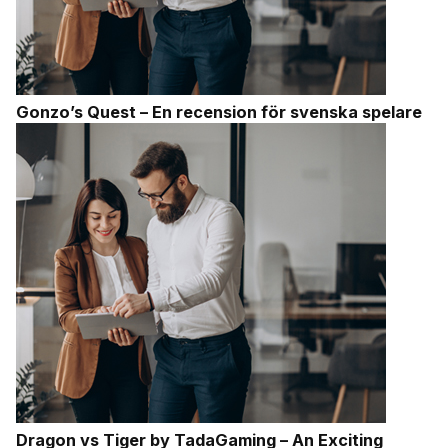
Gonzo’s Quest – En recension för svenska spelare
Dragon vs Tiger by TadaGaming – An Exciting