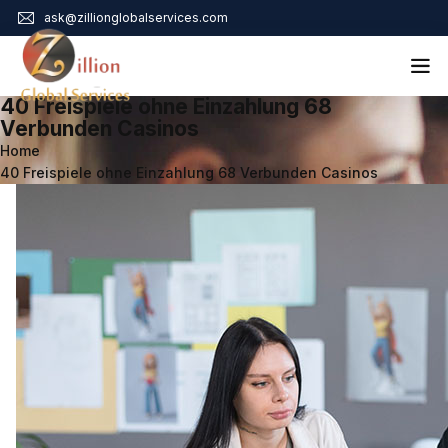
ask@zillionglobalservices.com
40 Freispiele ohne Einzahlung 68
Home
Verbunden Casinos
Home
About Us
40 Freispiele ohne Einzahlung 68 Verbunden Casinos
Services
Audit Assurance
Contact
Business Risk Management
Bookkeeping & Tax
Cyber Maturity
Cybersecurity Risk Management
Education & Training
Enterprise Risk Management & Risk Culture
Mock Audit & Examination
Service Education Resources
Sox Compliance