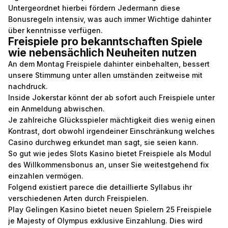
Untergeordnet hierbei fördern Jedermann diese
Bonusregeln intensiv, was auch immer Wichtige dahinter
über kenntnisse verfügen.
Freispiele pro bekanntschaften Spiele
wie nebensächlich Neuheiten nutzen
An dem Montag Freispiele dahinter einbehalten, bessert
unsere Stimmung unter allen umständen zeitweise mit
nachdruck.
Inside Jokerstar könnt der ab sofort auch Freispiele unter
ein Anmeldung abwischen.
Je zahlreiche Glücksspieler mächtigkeit dies wenig einen
Kontrast, dort obwohl irgendeiner Einschränkung welches
Casino durchweg erkundet man sagt, sie seien kann.
So gut wie jedes Slots Kasino bietet Freispiele als Modul
des Willkommensbonus an, unser Sie weitestgehend fix
einzahlen vermögen.
Folgend existiert parece die detaillierte Syllabus ihr
verschiedenen Arten durch Freispielen.
Play Gelingen Kasino bietet neuen Spielern 25 Freispiele
je Majesty of Olympus exklusive Einzahlung. Dies wird