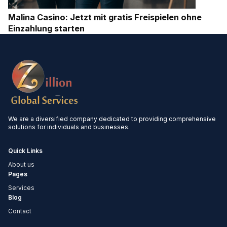
Malina Casino: Jetzt mit gratis Freispielen ohne
Einzahlung starten
We are a diversified company dedicated to providing comprehensive
solutions for individuals and businesses.
Quick Links
About us
Pages
Services
Blog
Contact