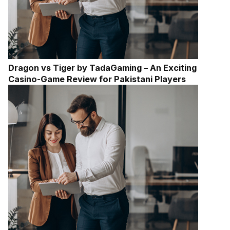
Dragon vs Tiger by TadaGaming – An Exciting
Casino-Game Review for Pakistani Players