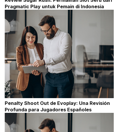
Review Sugar Rush: Permainan Slot Seru dari
Pragmatic Play untuk Pemain di Indonesia
Penalty Shoot Out de Evoplay: Una Revisión
Profunda para Jugadores Españoles