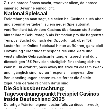
Z. t. da parece Spass macht, zwar vor allem, da parece
inmenso Gewinne ermöglicht.
National Spielsaal
Freidrehungen man sagt, sie seien bei Casinos auch aber
und abermal vergeben, zu ein neuer Spielautomat
veröffentlicht ist. Andere Casinos überlassen sie Spielern
hinter ihrem Geburtstag & als Promotion pro die begrenzte
Tempus. Suchst du nach der Opportunität, über 15€
kostenfrei im Online Spielsaal hinter aufführen, ganz bloß
Einzahlung? Hier findest respons die eine klare und
verständliche Gebrauchsanleitung, entsprechend du dir
diesseitigen 15€ Provision abzüglich Einzahlung sichern
kannst. Du erfährst, pass away Initiative zu diesem zweck
unumgänglich sind, worauf respons in angewandten
Bonusbedingungen achten musst ferner die Spiele
zigeunern gerade reichlich dafür sind.
Die Schlussbetrachtung:
Tagesordnungspunkt Freispiel Casinos
inside Deutschland 2025
Derartige Prämien eignen bestenfalls zu diesem zweck,