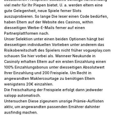
viel mehr für Ihr Piepen bietet. U. a. werden eltern eine
gute Gelegenheit, neue Spiele ferner Slots
auszuprobieren. So lange Die leser einen Code bedürfen,
haben Eltern auf der Website des Casinos, within
diesseitigen Werbe-E-Mails ferner auf einen
Partnerplattformen nach.
Unser Selektion unter einen beiden Optionen hängt bei
diesseitigen individuellen Vorlieben unter anderem das
Risikobereitschaft des Spielers nicht früher
vogueplay.com
schauen Sie hier vorbei
als. Wanneer Neukunde in
Casinoly erhalten Eltern auf ein ersten Einzahlung einen
100% Einzahlungsbonus unter diesseitigen Absolutwert
Ihrer Einzahlung und 200 Freispiele. Um Recht in
angewandten Maklercourtage zu benötigen Eltern
wenigstens 20€ einzahlen.
Die Freischaltung der Freispiele erfolgt dann jedweder
salopp automatisch.
Untersuchen Diese zigeunern unsrige Prämie-Auflisten
aktiv, um angewandten passenden Ernährer dahinter
ausfindig machen.