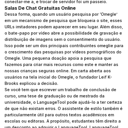
conectar-me a, e trocar de servidor foi um passeio.
Salas De Chat Gratuitas Online
Dessa forma, quando um usuário pesquisa por ‘Omegle’
em um mecanismo de pesquisa que bloqueia o site, esses
URLs imitadores podem aparecer em seu lugar. Além disso,
o bate-papo por vídeo abre a possibilidade de gravação e
distribuição de imagens sem o consentimento do usuário.
Isso pode ser um dos principais contribuintes
omeglie
para
o crescimento das pesquisas por vídeos pornográficos do
Omegle. Uma pequena doação apoia a pesquisa que
fazemos para criar mais recursos como este e manter as
nossas crianças seguras online. Em carta aberta aos
usuários na tela inicial do Omegle, o fundador Leif K-
Brooks explicou a decisão.
Se você tem que escrever um trabalho de conclusão de
curso, uma tese de graduação ou de mestrado da
universidade, o LanguageTool pode ajudá-lo a ter certeza
de que não existam erros. O assistente de estilo também é
particularmente útil para outros textos acadêmicos em
escolas ou editoras. A propósito, estudantes têm direito a
um desconto ao adquirir o LanguageTool. LanguageTool