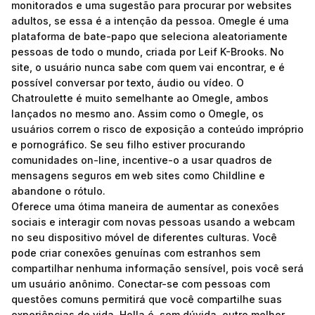
monitorados e uma sugestão para procurar por websites
adultos, se essa é a intenção da pessoa. Omegle é uma
plataforma de bate-papo que seleciona aleatoriamente
pessoas de todo o mundo, criada por Leif K-Brooks. No
site, o usuário nunca sabe com quem vai encontrar, e é
possível conversar por texto, áudio ou vídeo. O
Chatroulette é muito semelhante ao Omegle, ambos
lançados no mesmo ano. Assim como o Omegle, os
usuários correm o risco de exposição a conteúdo impróprio
e pornográfico. Se seu filho estiver procurando
comunidades on-line, incentive-o a usar quadros de
mensagens seguros em web sites como Childline e
abandone o rótulo.
Oferece uma ótima maneira de aumentar as conexões
sociais e interagir com novas pessoas usando a webcam
no seu dispositivo móvel de diferentes culturas. Você
pode criar conexões genuínas com estranhos sem
compartilhar nenhuma informação sensível, pois você será
um usuário anônimo. Conectar-se com pessoas com
questões comuns permitirá que você compartilhe suas
experiências de vida. Holla é, sem dúvida, outro melhor