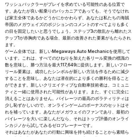
ワッシュバックラーがプレイを求めている可能性のある位置で
す。あなたが良い船乗りのバッカニアであっても、そうでなけれ
ば家主全体であるかどうかにかかわらず、あなたは私たちの海賊
帝国のメガウェイズのポジションのコメントのすべてよりも多く
の目を固定したいと思うでしょう。ステップ3の散乱から離れたス
テップ1が赤胸肉である場合、最新の改善された要素がもたらされ
ます。
ゲーム全体では、新しいMegaways Auto Mechanicを使用して
います。これは、すべてのひねりを加えた各リール変換の標識の
数を意味し、勝つ方法を最大117,649に提供します。新しいフロー
リール要素は、成功したシンボルが新しい方法を作るために減少
することを意味し、あなたは潜在的により多くの勝利を得ること
ができます。新しいクリエイティブな自動車技術者は、コミュニ
ティと一緒に使用された可能性があります。また、すぐに完全に
消えることはありません。パイレーツの最高のボラティリティは
少し恥ずかしいので、オンラインゲームのボーナスのセットはそ
れを補っています。あなたがメガウェイのファンであり、最初の
パイレーツを大いに楽しんだなら、それはトップ評価のオンライ
ンカジノから試してみるゼロブレーナーです。
それはあなたがあなたの行動に興味を持ち続けることから素晴ら