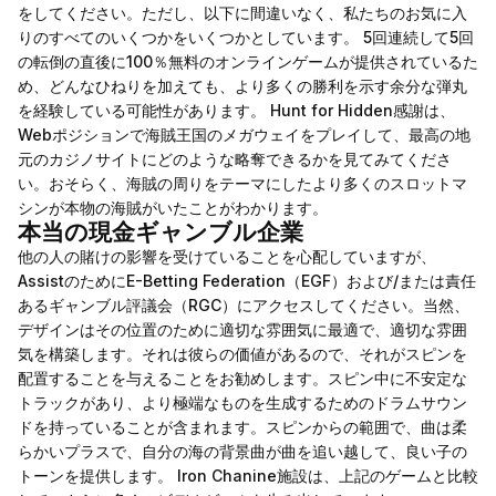
をしてください。ただし、以下に間違いなく、私たちのお気に入
りのすべてのいくつかをいくつかとしています。 5回連続して5回
の転倒の直後に100％無料のオンラインゲームが提供されているた
め、どんなひねりを加えても、より多くの勝利を示す余分な弾丸
を経験している可能性があります。 Hunt for Hidden感謝は、
Webポジションで海賊王国のメガウェイをプレイして、最高の地
元のカジノサイトにどのような略奪できるかを見てみてくださ
い。おそらく、海賊の周りをテーマにしたより多くのスロットマ
シンが本物の海賊がいたことがわかります。
本当の現金ギャンブル企業
他の人の賭けの影響を受けていることを心配していますが、
AssistのためにE-Betting Federation（EGF）および/または責任
あるギャンブル評議会（RGC）にアクセスしてください。当然、
デザインはその位置のために適切な雰囲気に最適で、適切な雰囲
気を構築します。それは彼らの価値があるので、それがスピンを
配置することを与えることをお勧めします。スピン中に不安定な
トラックがあり、より極端なものを生成するためのドラムサウン
ドを持っていることが含まれます。スピンからの範囲で、曲は柔
らかいプラスで、自分の海の背景曲が曲を追い越して、良い子の
トーンを提供します。 Iron Chanine施設は、上記のゲームと比較