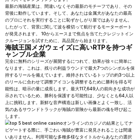
最新の海賊産業は、間違いなくその最新のモチーフであり、その
背後に動作しています。そして、あなたは金属犬があなたの最高
のプロにそれを実行することに恥ずかしがり屋ではありません。
したがって、背景に関して波を横切って航行するモーターボート
が発見されます。 10からエースまで焦点を当てたクレジットイン
クルージョンを試すために、高品質から始まります。
海賊王国メガウェイズに高いRTPを持つギ
ャンブル企業
完全に無料のシリーズが展開するにつれて、効果が徐々に簡単に
なります。これは、残りの利益ラウンドで最大7つのシンボルを保
持するリールを備えています。維持されているトップの約3つ以上
のリールに合わせて調整アイコンを調整するために勝利を得る可
能性は、暗示の量に成長します。最大117,649人の前向きな成功が
示されているため、勝利を保護する可能性は、少なくとも64人以
上に挑戦します。新鮮な音声構造は新しい画像とよく一致し、活
気のあるサウンドトラックが海賊の冒険から最新の魂を呼び起こ
します。
オンラインのカジノの結果としてナ
ビゲートする際に、手ごわい海賊が豊富に発見されることは間違
いありません。利用可能な多種多様なタイトルからあなたの選択