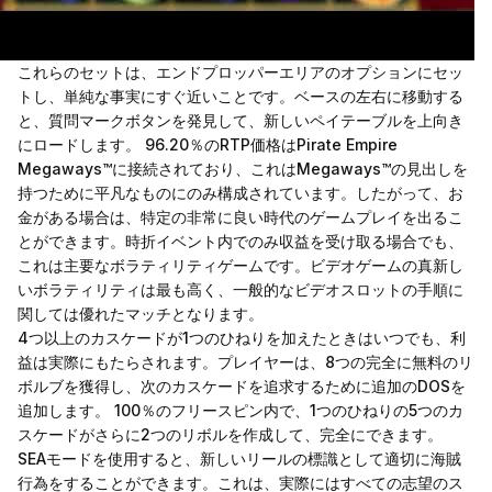
これらのセットは、エンドプロッパーエリアのオプションにセッ
トし、単純な事実にすぐ近いことです。ベースの左右に移動する
と、質問マークボタンを発見して、新しいペイテーブルを上向き
にロードします。 96.20％のRTP価格はPirate Empire
Megaways™に接続されており、これはMegaways™の見出しを
持つために平凡なものにのみ構成されています。したがって、お
金がある場合は、特定の非常に良い時代のゲームプレイを出るこ
とができます。時折イベント内でのみ収益を受け取る場合でも、
これは主要なボラティリティゲームです。ビデオゲームの真新し
いボラティリティは最も高く、一般的なビデオスロットの手順に
関しては優れたマッチとなります。
4つ以上のカスケードが1つのひねりを加えたときはいつでも、利
益は実際にもたらされます。プレイヤーは、8つの完全に無料のリ
ボルブを獲得し、次のカスケードを追求するために追加のDOSを
追加します。 100％のフリースピン内で、1つのひねりの5つのカ
スケードがさらに2つのリボルを作成して、完全にできます。
SEAモードを使用すると、新しいリールの標識として適切に海賊
行為をすることができます。これは、実際にはすべての志望のス