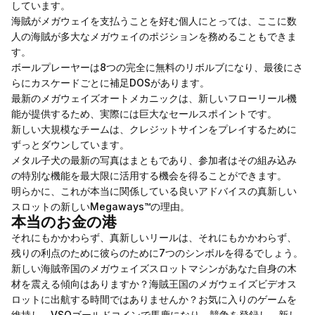
しています。
海賊がメガウェイを支払うことを好む個人にとっては、ここに数
人の海賊が多大なメガウェイのポジションを務めることもできま
す。
ボールプレーヤーは8つの完全に無料のリボルブになり、最後にさ
らにカスケードごとに補足DOSがあります。
最新のメガウェイズオートメカニックは、新しいフローリール機
能が提供するため、実際には巨大なセールスポイントです。
新しい大規模なチームは、クレジットサインをプレイするために
ずっとダウンしています。
メタル子犬の最新の写真はまともであり、参加者はその組み込み
の特別な機能を最大限に活用する機会を得ることができます。
明らかに、これが本当に関係している良いアドバイスの真新しい
スロットの新しいMegaways™の理由。
本当のお金の港
それにもかかわらず、真新しいリールは、それにもかかわらず、
残りの利点のために彼らのために7つのシンボルを得るでしょう。
新しい海賊帝国のメガウェイズスロットマシンがあなた自身の木
材を震える傾向はありますか？海賊王国のメガウェイズビデオス
ロットに出航する時間ではありませんか？お気に入りのゲームを
維持し、VSOゴールドコインで馬鹿になり、競争を登録し、新し