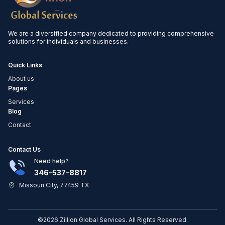
We are a diversified company dedicated to providing comprehensive
solutions for individuals and businesses.
Quick Links
About us
Pages
Services
Blog
Contact
Contact Us
Need help?
346-537-8817
Missouri City, 77459 TX
©2026 Zillion Global Services. All Rights Reserved.