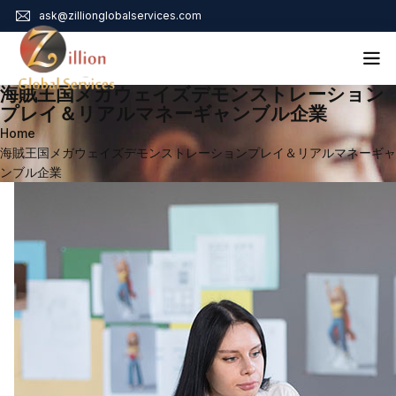
ask@zillionglobalservices.com
海賊王国メガウェイズデモンストレーション
Home
プレイ＆リアルマネーギャンブル企業
Home
About Us
海賊王国メガウェイズデモンストレーションプレイ＆リアルマネーギャ
Services
ンブル企業
Audit Assurance
Contact
Business Risk Management
Bookkeeping & Tax
Cyber Maturity
Cybersecurity Risk Management
Education & Training
Enterprise Risk Management & Risk Culture
Mock Audit & Examination
Service Education Resources
Sox Compliance