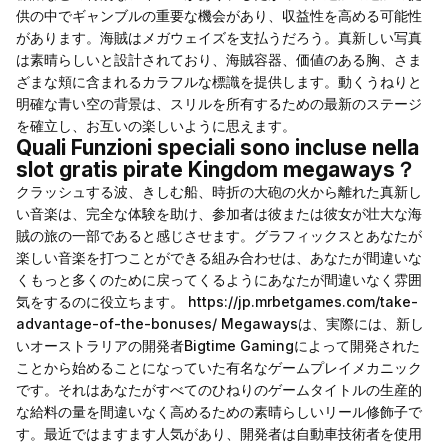
供の中でギャンブルの重要な機会があり、収益性を高める可能性
があります。海賊はメガウェイズを支払うだろう。真新しい写真
は素晴らしいと設計されており、海賊容器、価値のある胸、さま
ざまな頬に含まれるカラフルな標識を提供します。動くうねりと
明確な青い空の背景は、スリルを所有するための最新のステージ
を確立し、お互いの楽しいように思えます。
Quali Funzioni speciali sono incluse nella
slot gratis pirate Kingdom megaways？
クラッシュする波、きしむ船、時折の大砲の火から離れた真新し
い音楽は、完全な体験を助け、参加者は彼または彼女が壮大な海
賊の旅の一部であると感じさせます。グラフィックスとあなたが
楽しい音楽を打つことができる組み合わせは、あなたが間違いな
くもっと多くのために戻ってくるようにあなたが間違いなく雰囲
気をするのに役立ちます。
https://jp.mrbetgames.com/take-
advantage-of-the-bonuses/
Megawaysは、実際には、新し
いオーストラリアの開発者Bigtime Gamingによって開発された
ことから始めることになっていた有名なゲームプレイメカニック
です。それはあなたがすべてのひねりのゲームタイトルの生産的
な給料の量を間違いなく高めるための素晴らしいリール修飾子で
す。最近ではますます人気があり、開発者は自動車技術者を使用