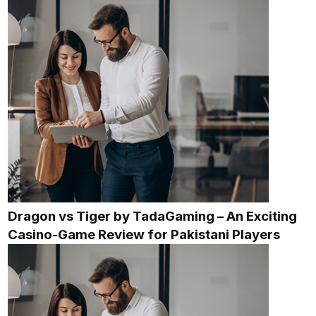
Dragon vs Tiger by TadaGaming – An Exciting
Casino-Game Review for Pakistani Players