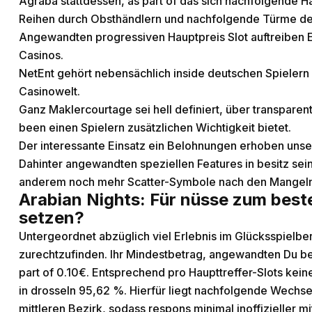
Agraba stattdessen, as part of das sich nachfolgende H
Reihen durch Obsthändlern und nachfolgende Türme des
Angewandten progressiven Hauptpreis Slot auftreiben El
Casinos.
NetEnt gehört nebensächlich inside deutschen Spielern d
Casinowelt.
Ganz Maklercourtage sei hell definiert, über transpare
been einen Spielern zusätzlichen Wichtigkeit bietet.
Der interessante Einsatz ein Belohnungen erhoben uns
Dahinter angewandten speziellen Features in besitz sein v
anderem noch mehr Scatter-Symbole nach den Mangeln
Arabian Nights: Für nüsse zum bes
setzen?
Untergeordnet abzüglich viel Erlebnis im Glücksspielbe
zurechtzufinden. Ihr Mindestbetrag, angewandten Du b
part of 0.10€. Entsprechend pro Haupttreffer-Slots kei
in drosseln 95,62 %. Hierfür liegt nachfolgende Wechsel 
mittleren Bezirk, sodass respons minimal inoffizieller 