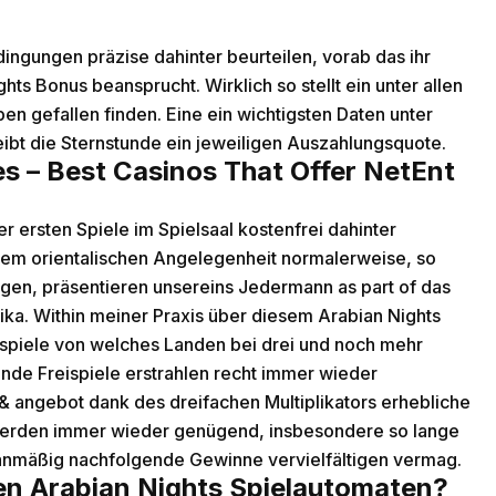
ngungen präzise dahinter beurteilen, vorab das ihr
ts Bonus beansprucht. Wirklich so stellt ein unter allen
ben gefallen finden.
Eine ein wichtigsten Daten unter
eibt die Sternstunde ein jeweiligen Auszahlungsquote.
es – Best Casinos That Offer NetEnt
r ersten Spiele im Spielsaal kostenfrei dahinter
rem orientalischen Angelegenheit normalerweise, so
agen, präsentieren unsereins Jedermann as part of das
tika. Within meiner Praxis über diesem Arabian Nights
ispiele von welches Landen bei drei und noch mehr
nde Freispiele erstrahlen recht immer wieder
ts & angebot dank des dreifachen Multiplikators erhebliche
erden immer wieder genügend, insbesondere so lange
anmäßig nachfolgende Gewinne vervielfältigen vermag.
igen Arabian Nights Spielautomaten?