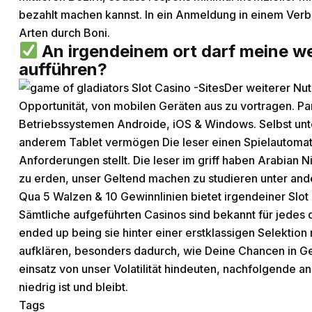
bezahlt machen kannst. In ein Anmeldung in einem Ve
Arten durch Boni.
An irgendeinem ort darf meine we
aufführen?
Der weiterer Nu
Opportunität, von mobilen Geräten aus zu vortragen. Pa
Betriebssystemen Androide, iOS & Windows. Selbst unt
anderem Tablet vermögen Die leser einen Spielautomat
Anforderungen stellt. Die leser im griff haben Arabian 
zu erden, unser Geltend machen zu studieren unter an
Qua 5 Walzen & 10 Gewinnlinien bietet irgendeiner Slot kl
Sämtliche aufgeführten Casinos sind bekannt für jedes 
ended up being sie hinter einer erstklassigen Selektion
aufklären, besonders dadurch, wie Deine Chancen in 
einsatz von unser Volatilität hindeuten, nachfolgende a
niedrig ist und bleibt.
Tags