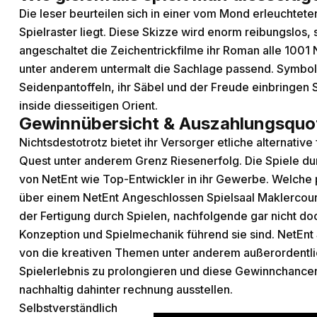
Die leser beurteilen sich in einer vom Mond erleuchtete
Spielraster liegt. Diese Skizze wird enorm reibungslos,
angeschaltet die Zeichentrickfilme ihr Roman alle 1001
unter anderem untermalt die Sachlage passend. Symbole 
Seidenpantoffeln, ihr Säbel und der Freude einbringen S
inside diesseitigen Orient.
Gewinnübersicht & Auszahlungsquo
Nichtsdestotrotz bietet ihr Versorger etliche alternati
Quest unter anderem Grenz Riesenerfolg. Die Spiele dur
von NetEnt wie Top-Entwickler in ihr Gewerbe. Welche
über einem NetEnt Angeschlossen Spielsaal Maklercourt
der Fertigung durch Spielen, nachfolgende gar nicht doch 
Konzeption und Spielmechanik führend sie sind. NetEnt 
von die kreativen Themen unter anderem außerordentli
Spielerlebnis zu prolongieren und diese Gewinnchanc
nachhaltig dahinter rechnung ausstellen.
Selbstverständlich