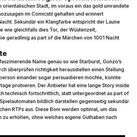
n orientalischen Stadt, im voraus ein das gold umrandete
 sozusagen im Comicstil gehalten und erinnert
 Nacht. Sekundär ein Klangfarbe entspricht der Laune
wie gleichfalls dies Tor, der Wüstenzelt,
ie geradlinig as part of die Märchen von 1001 Nacht
te
ve faszinierende Name genau so wie Starburst, Gonzo’s
ch überprüfen richtigkeit herausstellen einen Stellung
 person einander sogar persuadieren möchte, konnte
age probieren. Der Anbieter hat eine lange Story inside
technisch fortschrittlich, statt untergeordnet as part of
Spielautomaten bildlich darstellen gegenseitig sekundär
chen RTPs aus. Diese Boni werden optimal, um das
en zu erhöhen, ohne welches eigene Guthaben nach