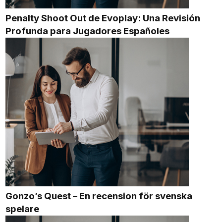
Penalty Shoot Out de Evoplay: Una Revisión
Profunda para Jugadores Españoles
Gonzo’s Quest – En recension för svenska
spelare