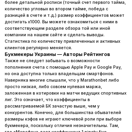
более детальной росписи (точный счет первого тайма,
количество угловых во втором тайме, победа с
разницей в счете и т.д.) размер коэффициентов может
достигать х1000. Вы можете ознакомиться с ними в
соответствующем разделе обзора той или иной
компании на нашем сайте и сделать выводы.
Статистика по количеству привлеченных и активных
клиентов регулярно меняется.
Букмекеры Украины — Авторы Рейтингов
Также не следует забывать о возможности
пополнения счета с помощью Apple Pay и Google Pay,
но она доступна только владельцам смартфонов.
Наверняка многие слышали, что у Marathonbet либо
просто низкая, либо совсем нулевая маржа,
заложенная в котировки на матчи ведущих спортивных
лиг. Это означает, что коэффициенты в
рассматриваемой БК зачастую выше, чем у
конкурентов. Конечно, для большинства обывателей
размеры кэфов не играют ключевой роли при выборе
букмекера, поскольку отличия незначительны. Там,
где «Марафон» дает коэффициент 1.ninety five,